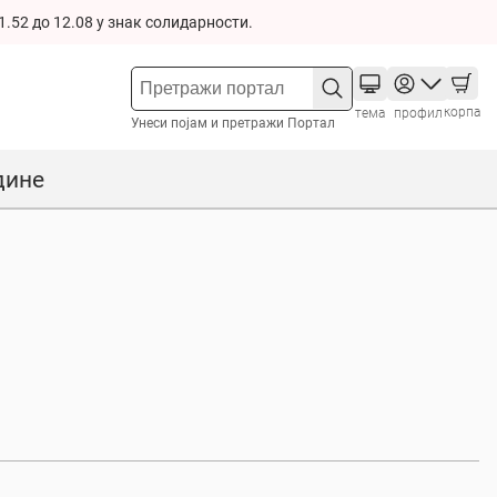
1.52 до 12.08 у знак солидарности.
корпа
тема
профил
Унеси појам и претражи Портал
дине