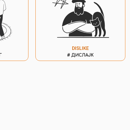
DISLIKE
Г
#
ДИСЛАЈК