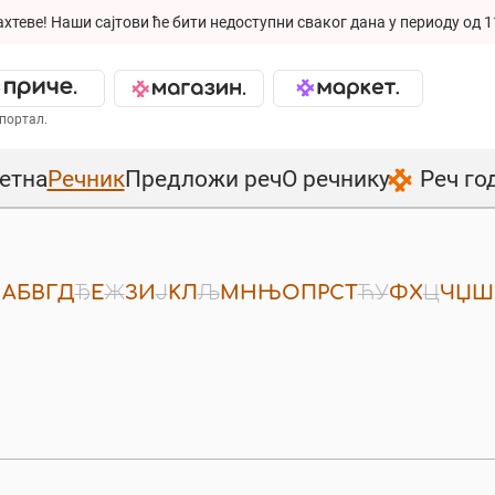
ахтеве!
Наши сајтови ће бити недоступни сваког дана у периоду од 1
портал.
етна
Речник
Предложи реч
О речнику
Реч го
A
Б
В
Г
Д
Ђ
Е
Ж
З
И
Ј
К
Л
Љ
М
Н
Њ
О
П
Р
С
Т
Ћ
У
Ф
Х
Ц
Ч
Џ
Ш