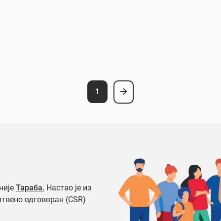
1
није
Тараба.
Настао је из
штвено одговоран (CSR)