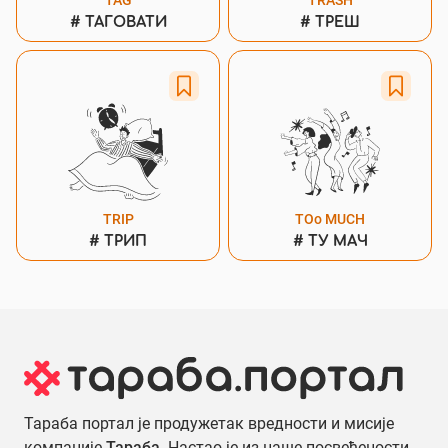
TAG
TRASH
#
ТАГОВАТИ
#
ТРЕШ
TRIP
TOо MUCH
#
ТРИП
#
ТУ МАЧ
Тараба портал је продужетак вредности и мисије
компаније
Тараба.
Настао је из наше посвећености