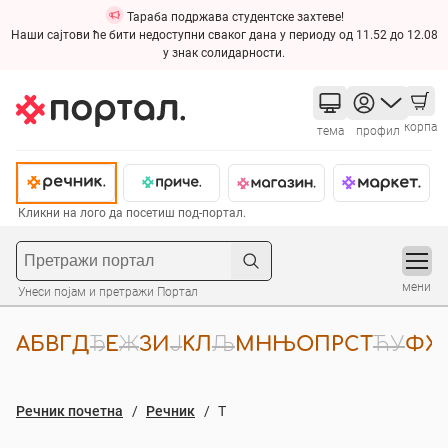
Тараба подржава студентске захтеве!
Наши сајтови ће бити недоступни сваког дана у периоду од 11.52 до 12.08
у знак солидарности.
корпа
тема
профил
Кликни на лого да посетиш под-портал.
мени
Унеси појам и претражи Портал
A
Б
В
Г
Д
Ђ
Е
Ж
З
И
Ј
К
Л
Љ
М
Н
Њ
О
П
Р
С
Т
Ћ
У
Ф
Х
Речник почетна
Речник
Т