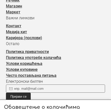
Речник
Магазин
Маркет
Важни линкови
Контакт
Медија кит
Каријера (послови)
Остало
Политика приватности
Политика употребе колачића
Услови коришћења
Услови куповине
Често постављана питања
Електронски билтен
Пријави се
Пријави се на наш електронски билтен (newsletter) за
Обавештење о колачићима
информације о новом садржају.