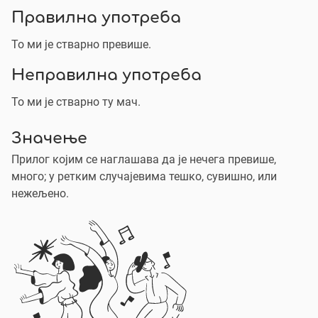
Правилна употреба
То ми је стварно превише.
Неправилна употреба
То ми је стварно ту мач.
Значење
Прилог којим се наглашава да је нечега превише,
много; у ретким случајевима тешко, сувишно, или
нежељено.