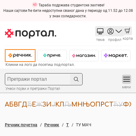
Тараба подржава студентске захтеве!
Наши сајтови ће бити недоступни сваког дана у периоду од 11.52 до 12.08
у знак солидарности.
корпа
тема
профил
Кликни на лого да посетиш под-портал.
мени
Унеси појам и претражи Портал
А
Б
В
Г
Д
Ђ
Е
Ж
З
И
Ј
К
Л
Љ
М
Н
Њ
О
П
Р
С
Т
Ћ
У
Ф
Х
Речник почетна
Речник
Т
ТУ МАЧ