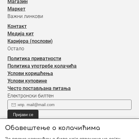
Магазин
Маркет
Важни линкови
Контакт
Медија кит
Каријера (послови)
Остало
Политика приватности
Политика употребе колачића
Услови коришћења
Услови куповине
Често постављана питања
Електронски билтен
Пријави се
Пријави се на наш електронски билтен (newsletter) за
Обавештење о колачићима
информације о новом садржају.