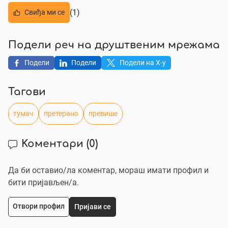
(1)
Свиђа ми се
Подели реч на друштвеним мрежама
Подели
Подели
Подели на X-у
Тагови
тумач
претерано
превише
Коментари
(0)
Да би оставио/ла коментар, мораш имати профил и
бити пријављен/a.
Отвори профил
Пријави се