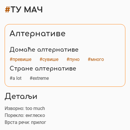
#
ТУ МАЧ
Алтернативе
Домаће алтернативе
#превише
#сувише
#пуно
#много
Стране алтернативе
#a lot
#extreme
Детаљи
Изворно:
toо much
Порекло: енглеско
Врста речи: прилог