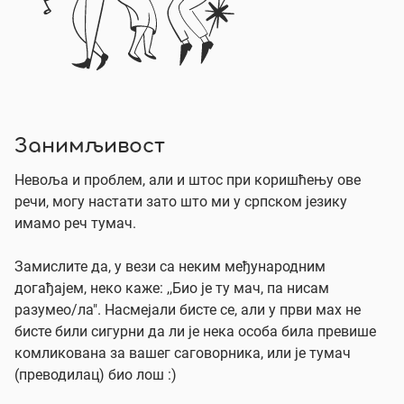
Занимљивост
Невоља и проблем, али и штос при коришћењу ове
речи, могу настати зато што ми у српском језику
имамо реч тумач.
Замислите да, у вези са неким међународним
догађајем, неко каже: ,,Био је ту мач, па нисам
разумео/ла". Насмејали бисте се, али у први мах не
бисте били сигурни да ли је нека особа била превише
комликована за вашег саговорника, или је тумач
(преводилац) био лош :)