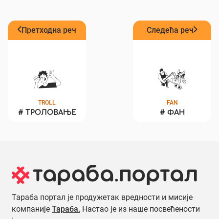
Претходна реч
Следећа реч
TROLL
FAN
#
ТРОЛОВАЊЕ
#
ФАН
Тараба портал је продужетак вредности и мисије
компаније
Тараба.
Настао је из наше посвећености