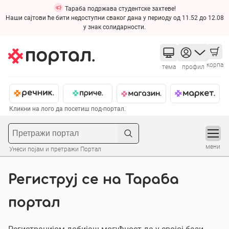
Тараба подржава студентске захтеве!
Наши сајтови ће бити недоступни сваког дана у периоду од 11.52 до 12.08
у знак солидарности.
корпа
тема
профил
Кликни на лого да посетиш под-портал.
мени
Унеси појам и претражи Портал
Региструј се на Тараба
портал