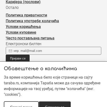
Каријера (послови)
Остало
Политика приватности
Политика употребе колачића
Услови коришћења
Услови куповине
Често постављана питања
Електронски билтен
Пријави се
Пријави се на наш електронски билтен (newsletter) за
Обавештење о колачићима
информације о новом садржају.
За време коришћења било које странице на сајту
taraba.rs, компанија Тараба може да сачува одређене
©2019 - 2026 Тараба доо. Сва права задржана. Садржај је
информације на твој уређај, путем "колачића" (енг.
заштићен ауторским правима и власништво је Тараба доо,
"cookies").
осим када је наведено другачије. Неовлашћена употреба
садржаја је забрањена.