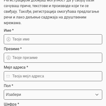
Регистрацијом добијаш могућност да у својој бази
сачуваш приче, текстове и производе који ти се
свиђају. Такође, регистрација омогућава предлагање
речи и лако дељење садржаја на друштвеним
мрежама.
Име *
Презиме *
Мејл адреса *
Пол *
Шифра *