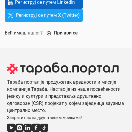
Региструј се путем LinkedIn
Региструј се путем X (Twitter)
Већ имаш налог?
Пријави се
Тараба портал је продужетак вредности и мисије
компаније
Тараба.
Настао је из наше посвећености
језику и култури и представља друштвено
одговоран (CSR) пројекат у којем заједница заузима
централно место.
Запрати нас на друштвеним мрежама!