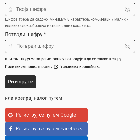
Шифра треба да садржи минимум 8 карактера, комбинацију малих и
великих слова, бројева и специјалних карактера.
Потврди шифру *
Кликом на дугме за регистрацију потврђујеш да се слажеш са
Политиком приватности
и
Условима коришћења
Региструј се
или креирај налог путем
Региструј се путем Google
Региструј се путем Facebook