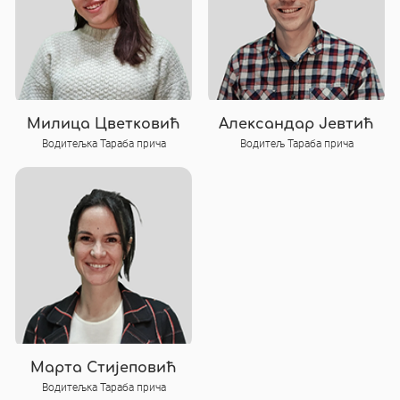
Милица Цветковић
Александар Јевтић
Водитељка Тараба прича
Водитељ Тараба прича
Марта Стијеповић
Водитељка Тараба прича