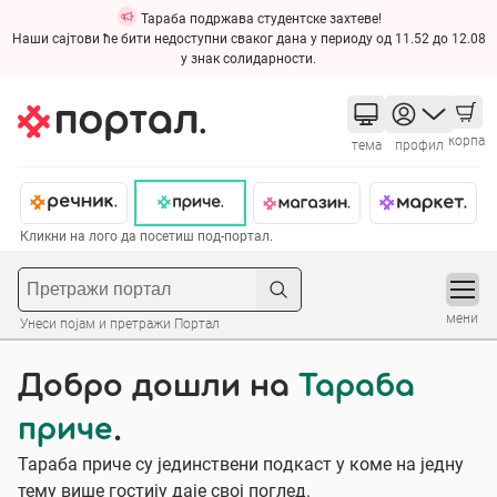
Тараба подржава студентске захтеве!
Наши сајтови ће бити недоступни сваког дана у периоду од 11.52 до 12.08
у знак солидарности.
корпа
тема
профил
Кликни на лого да посетиш под-портал.
мени
Унеси појам и претражи Портал
Добро дошли на
Тараба
приче
.
Тараба приче су јединствени пoдкаст у коме на једну
тему више гостију даје свој поглед.