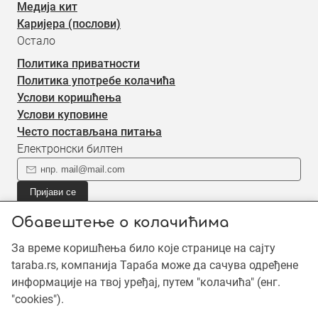
Медија кит
Каријера (послови)
Остало
Политика приватности
Политика употребе колачића
Услови коришћења
Услови куповине
Често постављана питања
Електронски билтен
Пријави се
Пријави се на наш електронски билтен (newsletter) за
Обавештење о колачићима
информације о новом садржају.
За време коришћења било које странице на сајту
taraba.rs, компанија Тараба може да сачува одређене
©2019 - 2026 Тараба доо. Сва права задржана. Садржај је
информације на твој уређај, путем "колачића" (енг.
заштићен ауторским правима и власништво је Тараба доо,
"cookies").
осим када је наведено другачије. Неовлашћена употреба
садржаја је забрањена.