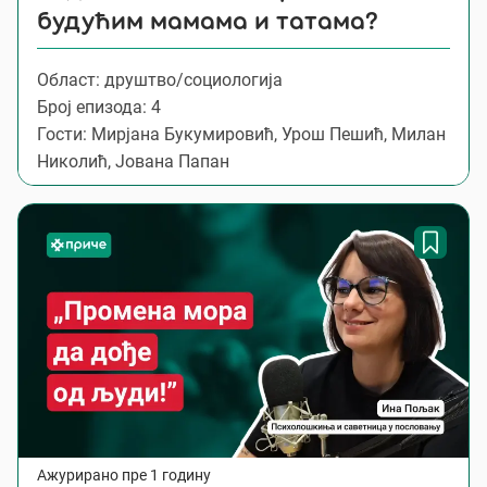
будућим мамама и татама?
Област: друштво/социологија
Број епизода: 4
Гости: Мирјана Букумировић, Урош Пешић, Милан
Николић, Јована Папан
Ажурирано пре 1 годину