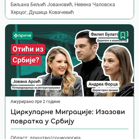
Биљана Бељић Јовановић, Невена Чаловска
Херцог, Душица Ковачевић
Ажурирано пре 2 године
Циркуларне Миграције: Изазови
повратка у Србију
Област: друштво/социологија