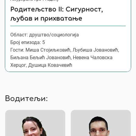
Родитељство II: Сигурност,
љубав и прихватање
Област: друштво/социологија
Број епизода: 5
Гости: Миша Стојиљковић, Љубиша Јовановић,
Биљана Бељић Јовановић, Невена Чаловска
Херцог, Душица Ковачевић
Водитељи: