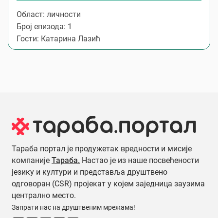
Област: личности
Број епизода: 1
Гости: Катарина Лазић
Тараба портал је продужетак вредности и мисије
компаније
Тараба.
Настао је из наше посвећености
језику и култури и представља друштвено
одговоран (CSR) пројекат у којем заједница заузима
централно место.
Запрати нас на друштвеним мрежама!