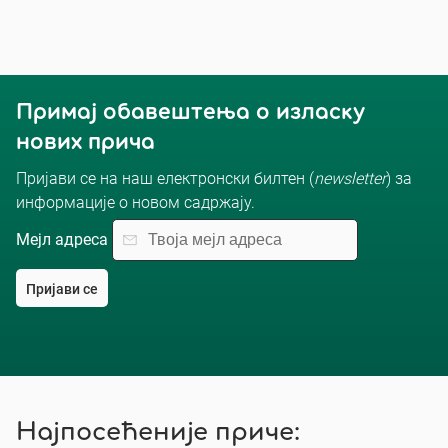
Примај обавештења о изласку
нових прича
Пријави се на наш електронски билтен (
newsletter
) за
информације о новом садржају.
Мејл адреса
Пријави се
Најпосећеније приче: