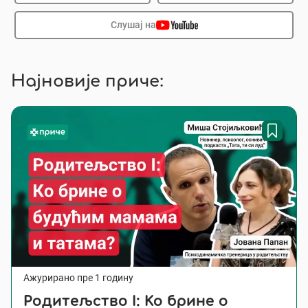
Слушај на
Најновије приче:
Ажурирано пре 1 годину
Родитељство I: Ко брине о