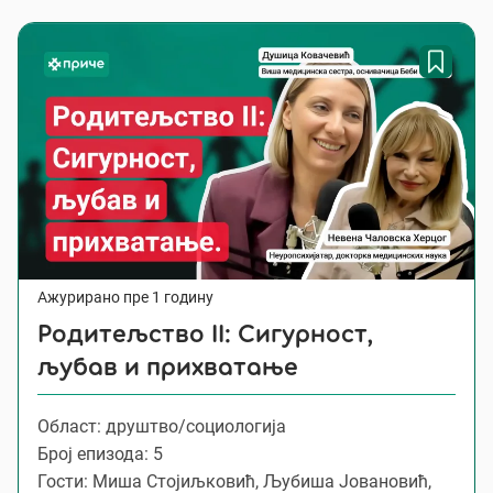
Ажурирано пре 1 годину
Родитељство II: Сигурност,
љубав и прихватање
Област: друштво/социологија
Број епизода: 5
Гости: Миша Стојиљковић, Љубиша Јовановић,