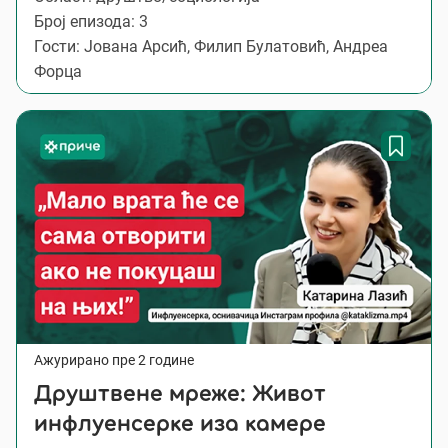
Број епизода: 3
Гости: Јована Арсић, Филип Булатовић, Андреа
Форца
Ажурирано пре 2 године
Друштвене мреже: Живот
инфлуенсерке иза камере