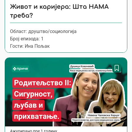
Живот и каријера: Шта НАМА
треба?
Област: друштво/социологија
Број епизода: 1
Гости: Ина Пољак
Ажурирано пре 1 годину