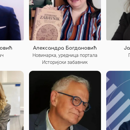
овић
Александра Богдановић
Ја
ач
Новинарка, уредница портала
Историјски забавник