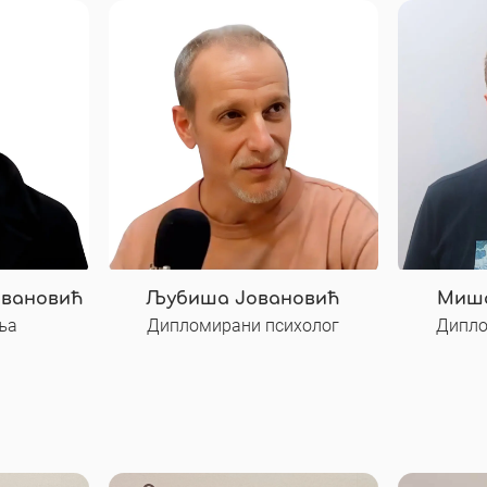
овановић
Љубиша Јовановић
Миша
ња
Дипломирани психолог
Дипло