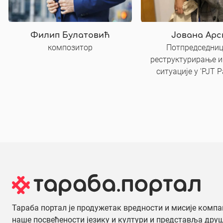
Филип Булатовић
Јована Арс
композитор
Потпредседниц
реструктурирање и
ситуације у 'PJT P
Тараба портал је продужетак вредности и мисије компа
наше посвећености језику и култури и представља дру