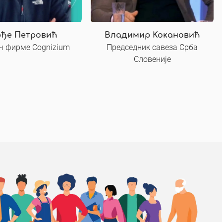
ђе Петровић
Владимир Кокановић
ч фирме Cognizium
Председник савеза Срба
Словеније