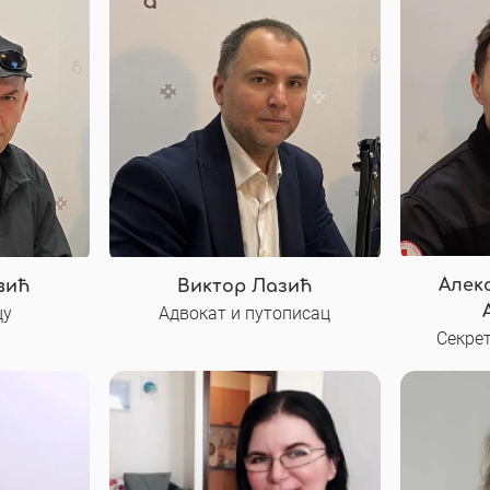
Алек
вић
Виктор Лазић
цу
Адвокат и путописац
Секре