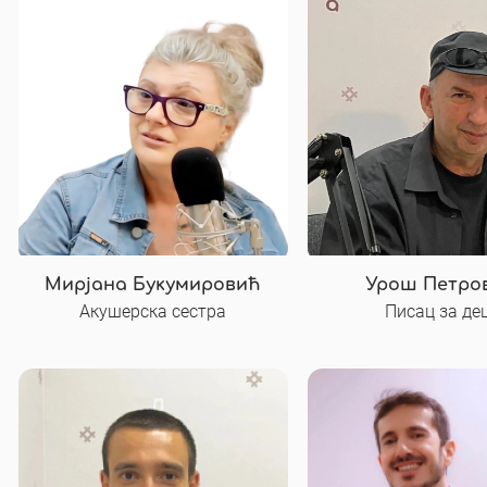
Мирјана Букумировић
Урош Петро
Акушерска сестра
Писац за де