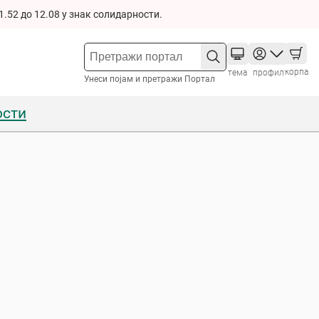
1.52 до 12.08 у знак солидарности.
корпа
тема
профил
Унеси појам и претражи Портал
ости