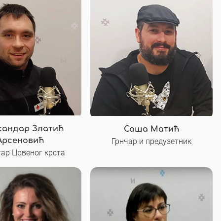
сандар Златић
Саша Матић
Грнчар и предузетник
Арсеновић
тар Црвеног крста