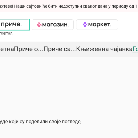
ахтеве!
Наши сајтови ће бити недоступни сваког дана у периоду од 1
портал.
етна
Приче о...
Приче са...
Књижевна чајанка
Г
де који су поделили своје погледе,