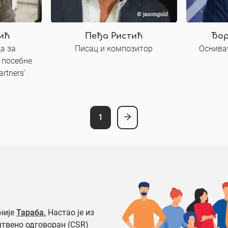
ић
Пеђа Ристић
Ђор
а за
Писац и композитор
Оснива
 посебне
artners'
1
није
Тараба.
Настао је из
штвено одговоран (CSR)