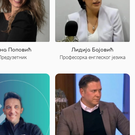
на Поповић
Лидија Бајовић
Предузетник
Професорка енглеског језика