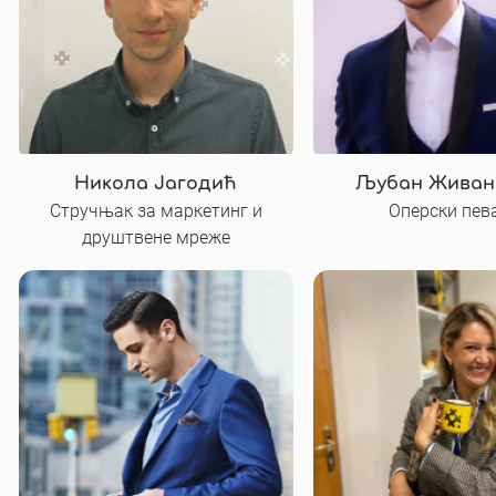
Никола Јагодић
Љубан Живан
Стручњак за маркетинг и
Оперски пев
друштвене мреже