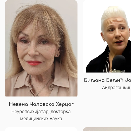
Биљана Бељић Ј
Андрагошки
Невена Чаловска Херцог
Неуропсихијатар, докторка
медицинских наука