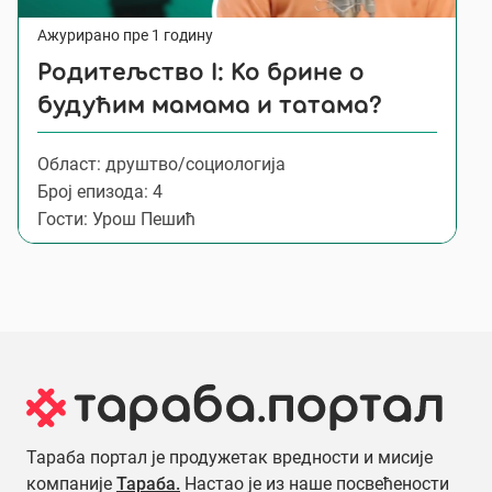
Ажурирано пре 1 годину
Родитељство I: Ко брине о
будућим мамама и татама?
Област: друштво/социологија
Број епизода: 4
Гости: Урош Пешић
Тараба портал је продужетак вредности и мисије
компаније
Тараба.
Настао је из наше посвећености