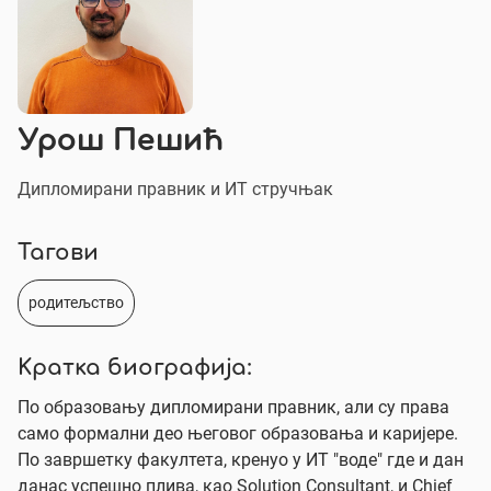
Урош Пешић
Дипломирани правник и ИТ стручњак
Тагови
родитељство
Кратка биографија:
По образовању дипломирани правник, али су права
само формални део његовог образовања и каријере.
По завршетку факултета, кренуо у ИТ "воде" где и дан
данас успешно плива, као Solution Consultant, и Chief