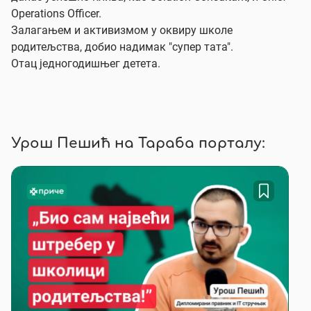
Operations Officer.
Залагањем и активизмом у оквиру школе
родитељства, добио надимак "супер тата".
Oтац једногодишњег детета.
Урош Пешић на Тараба порталу: