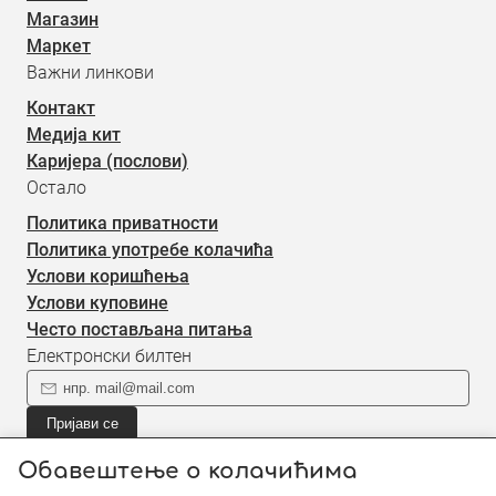
Магазин
Маркет
Важни линкови
Контакт
Медија кит
Каријера (послови)
Остало
Политика приватности
Политика употребе колачића
Услови коришћења
Услови куповине
Често постављана питања
Електронски билтен
Пријави се
Пријави се на наш електронски билтен (newsletter) за
Обавештење о колачићима
информације о новом садржају.