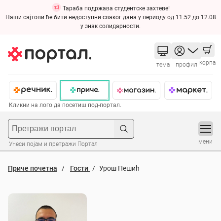
Тараба подржава студентске захтеве!
Наши сајтови ће бити недоступни сваког дана у периоду од 11.52 до 12.08
у знак солидарности.
корпа
тема
профил
Кликни на лого да посетиш под-портал.
мени
Унеси појам и претражи Портал
Приче почетна
Гости
Урош Пешић