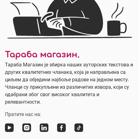
Тараба магазин.
Тараба Магазин је збирка наших ауторских текстова и
других квалитетних чланака, која је направљена са
циљем да обједини најбоље радове на једном месту.
Чланци су прикупљени из различитих извора, који су
одабрани због свог високог квалитета и
релевантности.
Пратите нас на: