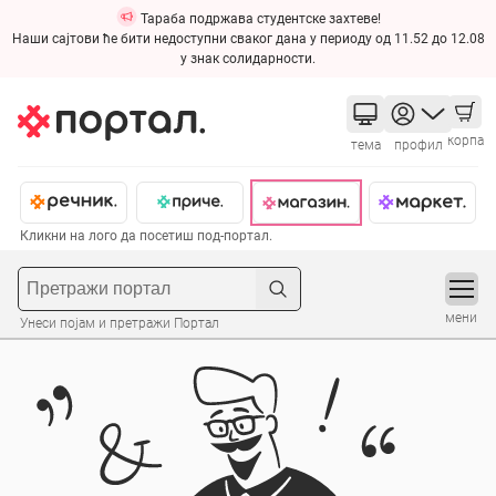
Тараба подржава студентске захтеве!
Наши сајтови ће бити недоступни сваког дана у периоду од 11.52 до 12.08
у знак солидарности.
корпа
тема
профил
Кликни на лого да посетиш под-портал.
мени
Унеси појам и претражи Портал