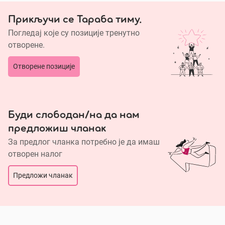
Прикључи се Тараба тиму.
Погледај које су позиције тренутно
отворене.
Отворене позиције
Буди слободан/на да нам
предложиш чланак
За предлог чланка потребно је да имаш
отворен налог
Предложи чланак