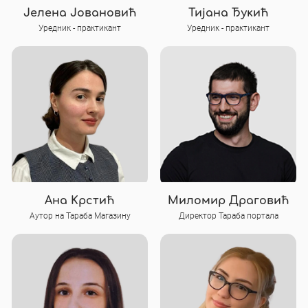
Јелена Jовановић
Тијана Ђукић
Уредник - практикант
Уредник - практикант
Ана Крстић
Миломир Драговић
Аутор на Тараба Магазину
Директор Тараба портала