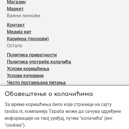
Магазин
Маркет
Важни линкови
Контакт
Медија кит
Каријера (послови)
Остало
Политика приватности
Политика употребе колачића
Услови коришћења
Услови куповине
Често постављана питања
Електронски билтен
Обавештење о колачићима
За време коришћења било које странице на сајту
Пријави се
taraba.rs, компанија Тараба може да сачува одређене
Пријави се на наш електронски билтен (newsletter) за
информације на твој уређај, путем "колачића" (енг.
информације о новом садржају.
"cookies").