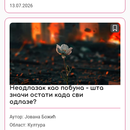
13.07.2026
Неодлазак као побуна - шта
значи остати када сви
одлазе?
Аутор: Јована Божић
Област: Култура