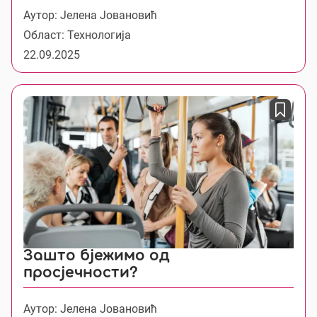
Аутор: Јелена Jовановић
Област: Технологија
22.09.2025
Зашто бјежимо од
просјечности?
Аутор: Јелена Jовановић