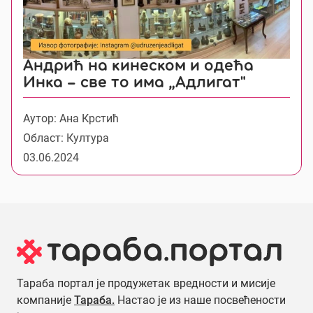
Андрић на кинеском и одећа
Инка – све то има „Адлигат"
Аутор: Ана Крстић
Област: Култура
03.06.2024
Тараба портал је продужетак вредности и мисије
компаније
Тараба.
Настао је из наше посвећености