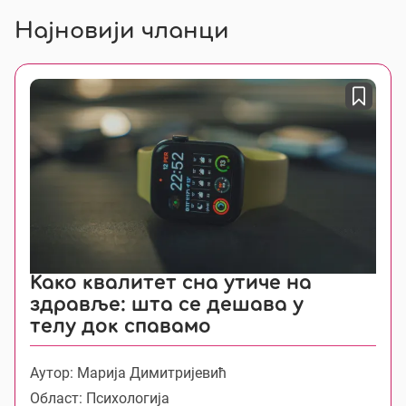
Најновији чланци
Како квалитет сна утиче на
здравље: шта се дешава у
телу док спавамо
Аутор: Марија Димитријевић
Област: Психологија