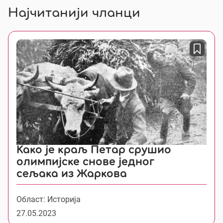
Најчитанији чланци
Како је краљ Петар срушио
олимпијске снове једног
сељака из Жаркова
Област: Историја
27.05.2023