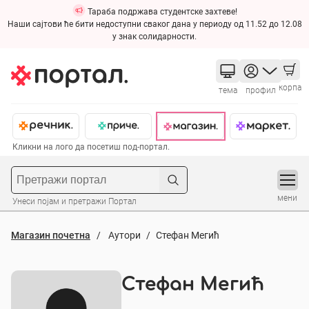
Тараба подржава студентске захтеве!
Наши сајтови ће бити недоступни сваког дана у периоду од 11.52 до 12.08
у знак солидарности.
корпа
тема
профил
Кликни на лого да посетиш под-портал.
мени
Унеси појам и претражи Портал
Магазин почетна
Аутори
Стефан Мегић
Стефан Мегић