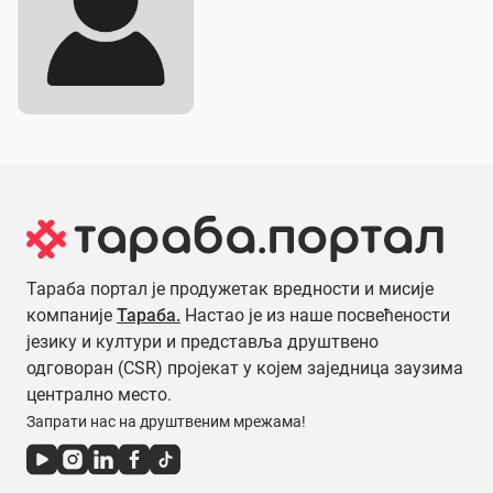
Тараба портал је продужетак вредности и мисије
компаније
Тараба.
Настао је из наше посвећености
језику и култури и представља друштвено
одговоран (CSR) пројекат у којем заједница заузима
централно место.
Запрати нас на друштвеним мрежама!