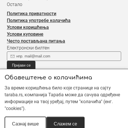
Остало
Политика приватности
Политика употребе колачића
Услови коришћења
Услови куповине
Често постављана питања
Електронски билтен
Пријави се
Пријави се на наш електронски билтен (newsletter) за
Обавештење о колачићима
информације о новом садржају.
За време коришћења било које странице на сајту
taraba.rs, компанија Тараба може да сачува одређене
©2019 - 2026 Тараба доо. Сва права задржана. Садржај је
информације на твој уређај, путем "колачића" (енг.
заштићен ауторским правима и власништво је Тараба доо,
"cookies").
осим када је наведено другачије. Неовлашћена употреба
садржаја је забрањена.
Сазнај више
Слажем се