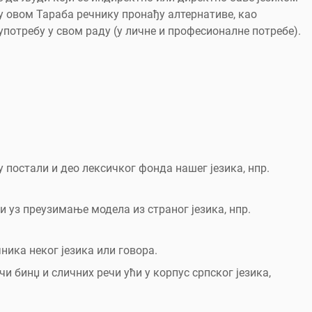
 у овом Тараба речнику пронађу алтернативе, као
употребу у свом раду (у личне и професионалнe потребе).
 постали и део лексичког фонда нашег језика, нпр.
 уз преузимање модела из страног језика, нпр.
чника неког језика или говора.
чи бинџ и сличних речи ући у корпус српског језика,