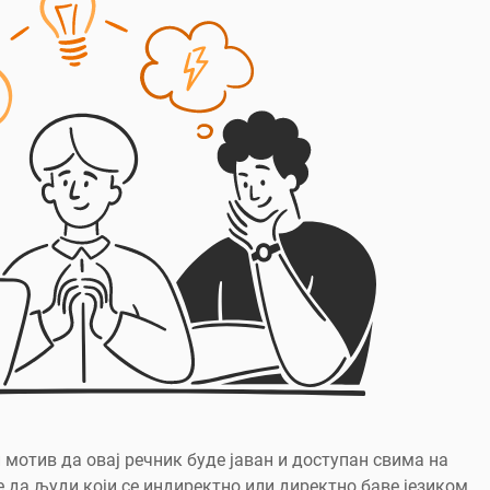
 мотив да овај речник буде јаван и доступан свима на
 да људи који се индиректно или директно баве језиком