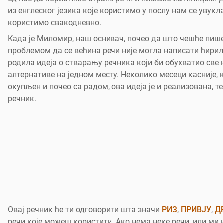
из енглеског језика које користимо у послу нам се увукла
користимо свакодневно.
Када је Миломир, наш оснивач, почео да што чешће пише
проблемом да се већина речи није могла написати ћири
родила идеја о стварању речника који би обухватио све
алтернативе на једном месту. Неколико месеци касније, 
окупљен и почео са радом, ова идеја је и реализована, 
речник.
Овај речник ће ти одговорити шта значи
РИЗ
,
ПРИВЈУ
,
Д
речи које можеш користити. Ако нема неке речи, или ми