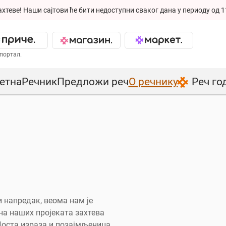
ахтеве!
Наши сајтови ће бити недоступни сваког дана у периоду од 1
портал.
етна
Речник
Предложи реч
О речнику
Реч го
 напредак, веома нам је
на наших пројеката захтева
Доста израза и позајмљеница