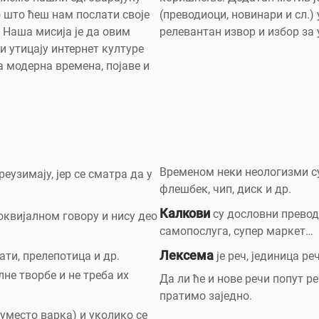
о што ћеш нам послати своје
(преводиоци, новинари и сл.)
. Наша мисија је да овим
релевантан извор и избор за 
и утицају интернет културе
а модерна времена, појаве и
Временом неки неологизми су
реузимају, јер се сматра да у
флешбек, чип, диск и др.
Калкови
су дословни преводи
оквијалном говору и нису део
самопослуга, супер маркет…
Лексема
ати, прелепотица и др.
је реч, јединица ре
лне творбе и не треба их
Да ли ће и нове речи попут ре
пратимо заједно.
(уместо варка) и уколико се