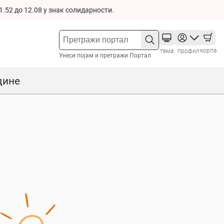
1.52 до 12.08 у знак солидарности.
корпа
тема
профил
Унеси појам и претражи Портал
дине