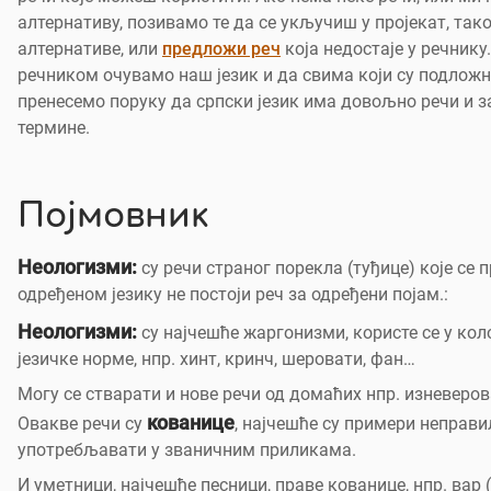
алтернативу, позивамо те да се укључиш у пројекат, так
алтернативе, или
предложи реч
која недостаје у речнику
речником очувамо наш језик и да свима који су подложн
пренесемо поруку да српски језик има довољно речи и з
термине.
Појмовник
Неологизми:
су речи страног порекла (туђице) које се п
одређеном језику не постоји реч за одређени појам.:
Неологизми:
су најчешће жаргонизми, користе се у кол
језичке норме, нпр. хинт, кринч, шеровати, фан…
Могу се стварати и нове речи од домаћих нпр. изневеров
кованице
Овакве речи су
, најчешће су примери неправи
употребљавати у званичним приликама.
И уметници, најчешће песници, праве кованице, нпр. вар 