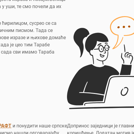
 у уши, те смо почели да их
 ћирилицом, сусрео се са
личним писмом. Тада се
 нове изразе и њихове домаће
када је цео тим Тарабе
те сада сви имамо Тараба
РАФТ
и понудити наше српске
Допринос заједници је главни
 нисмо нашли одговарајућу
коришћење. Додатан мотив је