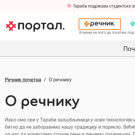
Тараба подржава студентске з
Кликни на лого да посетиш под-
Поч
Речник почетна
О речнику
О речнику
Иако смо сви у Тараби заљубљеници у нове технологије и
битно да не заборавимо нашу традицију и порекло. Већи
од нас да користимо стране речи и пишемо латиницом. 