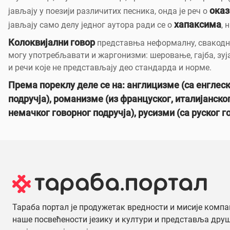
ока
јављају у поезији различитих песника, онда је реч о
хапаксима
јављају само делу једног аутора ради се о
, 
Колоквијални говор
представња неформалну, свакоднев
могу употребљавати и жаргонизми: шеровање, гајба, зуј
и речи које не представљају део стандарда и норме.
Према пореклу деле се на: англицизме (са енглеск
подручја), романизме (из француског, италијанско
немачког говорног подручја), русизми (са руског го
Тараба портал је продужетак вредности и мисије компа
наше посвећености језику и култури и представља дру