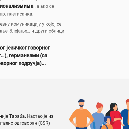
зионализмима
, а ако се
нпр. плетисанка.
ну комуникацију у којој се
ање, блејање… и други облици
ог језичког говорног
г…), германизми (са
ворног подручја)...
није
Тараба.
Настао је из
штвено одговоран (CSR)