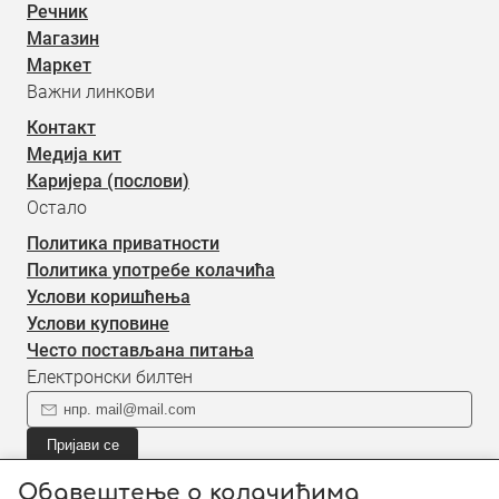
Речник
Магазин
Маркет
Важни линкови
Контакт
Медија кит
Каријера (послови)
Остало
Политика приватности
Политика употребе колачића
Услови коришћења
Услови куповине
Често постављана питања
Електронски билтен
Пријави се
Пријави се на наш електронски билтен (newsletter) за
Обавештење о колачићима
информације о новом садржају.