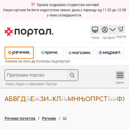
Тараба подржава студентске захтеве!
Наши сајтови ће бити недоступни сваког дана у периоду од 11.52 до 12.08
у знак солидарности.
корпа
тема
профил
Кликни на лого да посетиш под-портал.
мени
Унеси појам и претражи Портал
A
Б
В
Г
Д
Ђ
Е
Ж
З
И
Ј
К
Л
Љ
М
Н
Њ
О
П
Р
С
Т
Ћ
У
Ф
Х
Речник почетна
Речник
Ш