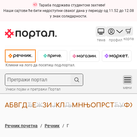
Тараба подржава студентске захтеве!
Наши сајтови ће бити недоступни сваког дана у периоду од 11.52 до 12.08
у знак солидарности.
корпа
тема
профил
Кликни на лого да посетиш под-портал.
мени
Унеси појам и претражи Портал
A
Б
В
Г
Д
Ђ
Е
Ж
З
И
Ј
К
Л
Љ
М
Н
Њ
О
П
Р
С
Т
Ћ
У
Ф
Х
Речник почетна
Речник
Г