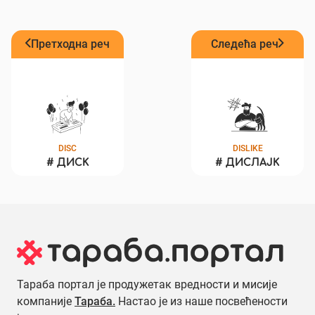
Претходна реч
Следећа реч
DISC
DISLIKE
#
ДИСК
#
ДИСЛАЈК
Тараба портал је продужетак вредности и мисије
компаније
Тараба.
Настао је из наше посвећености