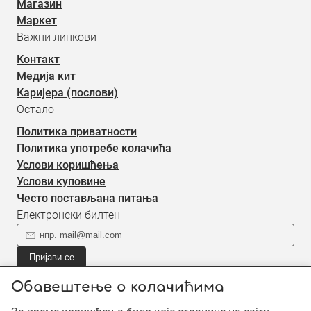
Магазин
Маркет
Важни линкови
Контакт
Медија кит
Каријера (послови)
Остало
Политика приватности
Политика употребе колачића
Услови коришћења
Услови куповине
Често постављана питања
Електронски билтен
Пријави се
Пријави се на наш електронски билтен (newsletter) за
Обавештење о колачићима
информације о новом садржају.