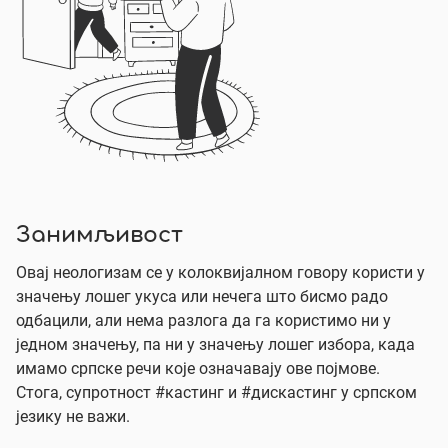
Занимљивост
Овај неологизам се у колоквијалном говору користи у
значењу лошег укуса или нечега што бисмо радо
одбацили, али нема разлога да га користимо ни у
једном значењу, па ни у значењу лошег избора, када
имамо српске речи које означавају ове појмове.
Стога, супротност #кастинг и #дискастинг у српском
језику не важи.