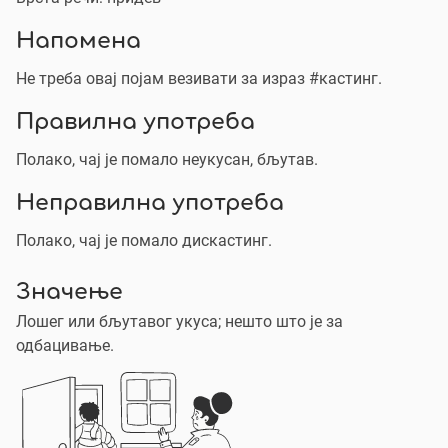
Напомена
Не треба овај појам везивати за израз #кастинг.
Правилна употреба
Полако, чај је помало неукусан, бљутав.
Неправилна употреба
Полако, чај је помало дискастинг.
Значење
Лошег или бљутавог укуса; нешто што је за
одбацивање.