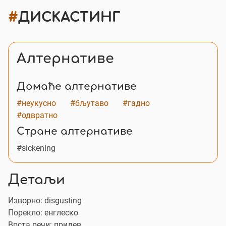
#
ДИСКАСТИНГ
Алтернативе
Домаће алтернативе
#неукусно
#бљутаво
#гадно
#одвратно
Стране алтернативе
#sickening
Детаљи
Изворно:
disgusting
Порекло: енглеско
Врста речи: придев