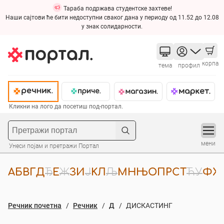
Тараба подржава студентске захтеве!
Наши сајтови ће бити недоступни сваког дана у периоду од 11.52 до 12.08
у знак солидарности.
корпа
тема
профил
Кликни на лого да посетиш под-портал.
мени
Унеси појам и претражи Портал
А
Б
В
Г
Д
Ђ
Е
Ж
З
И
Ј
К
Л
Љ
М
Н
Њ
О
П
Р
С
Т
Ћ
У
Ф
Х
Речник почетна
Речник
Д
ДИСКАСТИНГ