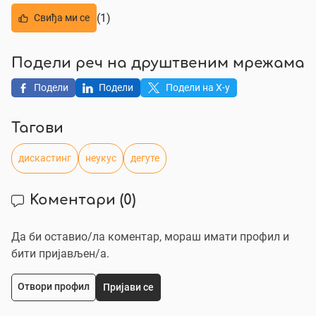
(1)
Свиђа ми се
Подели реч на друштвеним мрежама
Подели
Подели
Подели на X-у
Тагови
дискастинг
неукус
дегуте
Коментари
(0)
Да би оставио/ла коментар, мораш имати профил и
бити пријављен/a.
Отвори профил
Пријави се