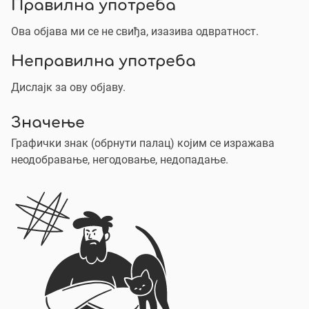
Правилна употреба
Ова објава ми се не свиђа, изазива одвратност.
Неправилна употреба
Дислајк за ову објаву.
Значење
Графички знак (обрнути палац) којим се изражава
неодобравање, негодовање, недопадање.