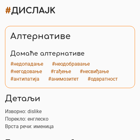
#
ДИСЛАЈК
Алтернативе
Домаће алтернативе
#недопадање
#неодобравање
#негодовање
#гађење
#несвиђање
#антипатија
#анимозитет
#одвратност
Детаљи
Изворно:
dislike
Порекло: енглеско
Врста речи: именица