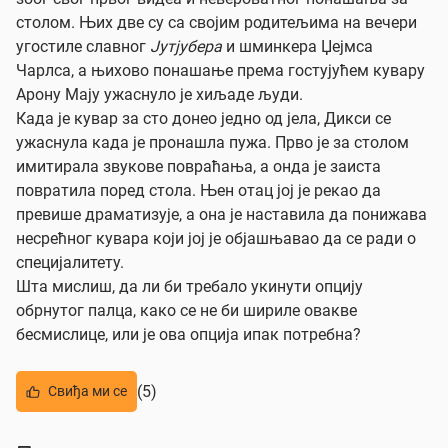
столом. Њих две су са својим родитељима на вечери
угостиле славног
Јутјубера
и шминкера Џејмса
Чарлса, а њихово понашање према гостујућем кувару
Арону Мају ужаснуло је хиљаде људи.
Када је кувар за сто донео једно од јела, Дикси се
ужаснула када је пронашла пужа. Прво је за столом
имитирала звукове повраћања, а онда је заиста
повратила поред стола. Њен отац јој је рекао да
превише драматизује, а она је наставила да понижава
несрећног кувара који јој је објашњавао да се ради о
специјалитету.
Шта мислиш, да ли би требало укинути опцију
обрнутог палца, како се не би шириле овакве
бесмислице, или је ова опција ипак потребна?
(5)
Свиђа ми се