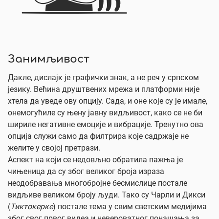
Занимљивост
Дакле, дислајк је графички знак, а не реч у српском
језику. Већина друштвених мрежа и платформи није
хтела да уведе ову опцију. Сада, и оне које су је имале,
онемогућиле су њену јавну видљивост, како се не би
шириле негативне емоције и вибрације. Тренутно ова
опција служи само да филтрира које садржаје не
желите у својој претрази.
Аспект на који се недовљно обратила пажња је
чињеница да су због великог броја израза
неодобравања многобројне бесмислице постале
видљиве великом броју људи. Тако су Чарли и Дикси
(
Тиктокерке
) постале тема у свим светским медијима
због свог првог видеа и невероватног понашања за