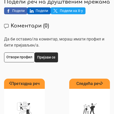
Подели реч на друштвеним мрежама
Подели
Подели
Подели на X-у
Коментари
(0)
Да би оставио/ла коментар, мораш имати профил и
бити пријављен/a.
Отвори профил
Пријави се
Претходна реч
Следећа реч