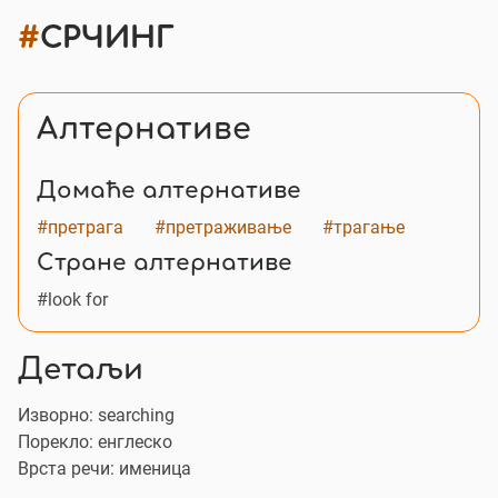
#
СРЧИНГ
Алтернативе
Домаће алтернативе
#претрага
#претраживање
#трагање
Стране алтернативе
#look for
Детаљи
Изворно:
searching
Порекло: енглеско
Врста речи: именица