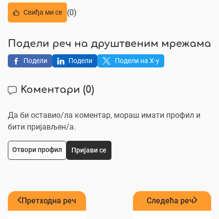
(0)
Свиђа ми се
Подели реч на друштвеним мрежама
Подели
Подели
Подели на X-у
Коментари
(0)
Да би оставио/ла коментар, мораш имати профил и
бити пријављен/a.
Отвори профил
Пријави се
Претходна реч
Следећа реч