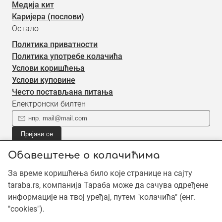
Медија кит
Каријера (послови)
Остало
Политика приватности
Политика употребе колачића
Услови коришћења
Услови куповине
Често постављана питања
Електронски билтен
Пријави се
Пријави се на наш електронски билтен (newsletter) за
Обавештење о колачићима
информације о новом садржају.
За време коришћења било које странице на сајту
taraba.rs, компанија Тараба може да сачува одређене
©2019 - 2026 Тараба доо. Сва права задржана. Садржај је
информације на твој уређај, путем "колачића" (енг.
заштићен ауторским правима и власништво је Тараба доо,
"cookies").
осим када је наведено другачије. Неовлашћена употреба
садржаја је забрањена.