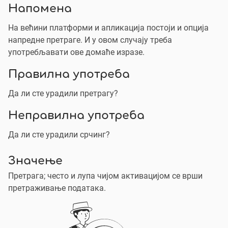
Напомена
На већини платформи и апликација постоји и опција
напредне претраге. И у овом случају треба
употребљавати ове домаће изразе.
Правилна употреба
Да ли сте урадили претрагу?
Неправилна употреба
Да ли сте урадили срчинг?
Значење
Претрага; често и лупа чијом активацијом се врши
претраживање података.