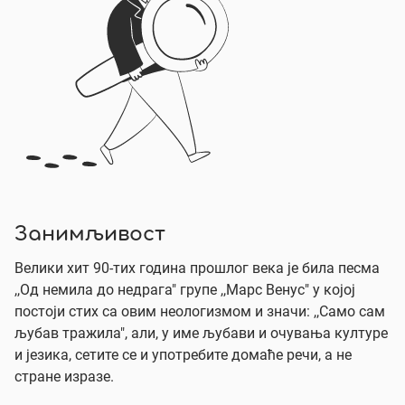
Занимљивост
Велики хит 90-тих година прошлог века је била песма
,,Од немила до недрага" групе ,,Марс Венус" у којој
постоји стих са овим неологизмом и значи: ,,Само сам
љубав тражила", али, у име љубави и очувања културе
и језика, сетите се и употребите домаће речи, а не
стране изразе.