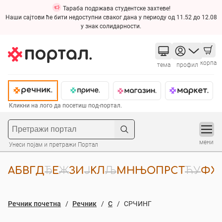
Тараба подржава студентске захтеве!
Наши сајтови ће бити недоступни сваког дана у периоду од 11.52 до 12.08
у знак солидарности.
корпа
тема
профил
Кликни на лого да посетиш под-портал.
мени
Унеси појам и претражи Портал
А
Б
В
Г
Д
Ђ
Е
Ж
З
И
Ј
К
Л
Љ
М
Н
Њ
О
П
Р
С
Т
Ћ
У
Ф
Х
Речник почетна
Речник
С
СРЧИНГ