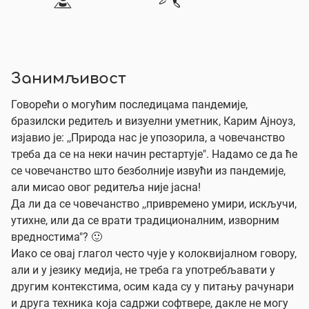
Занимљивост
Говорећи о могућим последицама пандемије,
бразилски редитељ и визуелни уметник, Карим Ајноуз,
изјавио је: ,,Природа нас је упозорила, а човечанство
треба да се на неки начин рестартује". Надамо се да ће
се човечанство што безболније извући из пандемије,
али мисао овог редитеља није јасна!
Да ли да се човечанство ,,привремено умири, искључи,
утихне, или да се врати традиционалним, изворним
вредностима"? 🙂
Иако се овај глагол често чује у колоквијалном говору,
али и у језику медија, не треба га употребљавати у
другим контекстима, осим када су у питању рачунари
и друга техника која садржи софтвере, дакле не могу