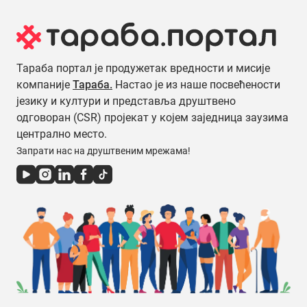
Тараба портал је продужетак вредности и мисије
компаније
Тараба.
Настао је из наше посвећености
језику и култури и представља друштвено
одговоран (CSR) пројекат у којем заједница заузима
централно место.
Запрати нас на друштвеним мрежама!