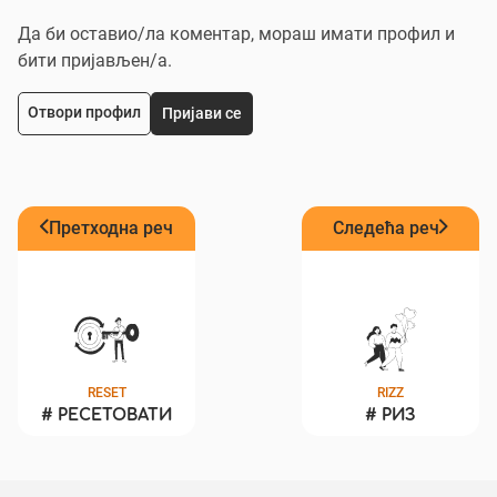
Да би оставио/ла коментар, мораш имати профил и
бити пријављен/a.
Отвори профил
Пријави се
Претходна реч
Следећа реч
RESET
RIZZ
#
РЕСЕТОВАТИ
#
РИЗ