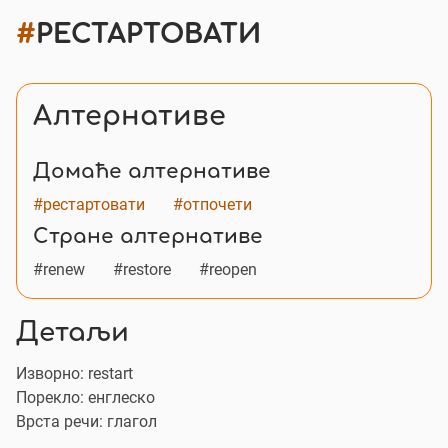
#
РЕСТАРТОВАТИ
Алтернативе
Домаће алтернативе
#рестартовати
#отпочети
Стране алтернативе
#renew
#restore
#reopen
Детаљи
Изворно:
restart
Порекло: енглеско
Врста речи: глагол