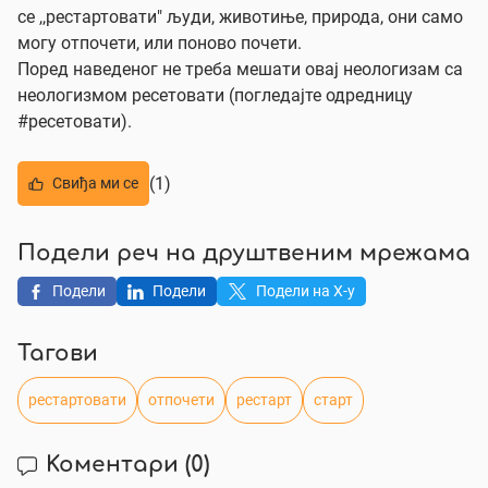
се ,,рестартовати" људи, животиње, природа, они само
могу отпочети, или поново почети.
Поред наведеног не треба мешати овај неологизам са
неологизмом ресетовати (погледајте одредницу
#ресетовати).
(1)
Свиђа ми се
Подели реч на друштвеним мрежама
Подели
Подели
Подели на X-у
Тагови
рестартовати
отпочети
рестарт
старт
Коментари
(0)