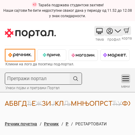
Тараба подржава студентске захтеве!
Наши сајтови ће бити недоступни сваког дана у периоду од 11.52 до 12.08
у знак солидарности.
корпа
тема
профил
Кликни на лого да посетиш под-портал.
мени
Унеси појам и претражи Портал
А
Б
В
Г
Д
Ђ
Е
Ж
З
И
Ј
К
Л
Љ
М
Н
Њ
О
П
Р
С
Т
Ћ
У
Ф
Х
Речник почетна
Речник
Р
РЕСТАРТОВАТИ