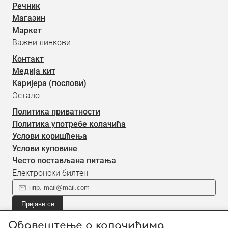
Речник
Магазин
Маркет
Важни линкови
Контакт
Медија кит
Каријера (послови)
Остало
Политика приватности
Политика употребе колачића
Услови коришћења
Услови куповине
Често постављана питања
Електронски билтен
Пријави се
Пријави се на наш електронски билтен (newsletter) за
Обавештење о колачићима
информације о новом садржају.