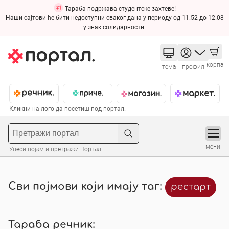
Тараба подржава студентске захтеве!
Наши сајтови ће бити недоступни сваког дана у периоду од 11.52 до 12.08
у знак солидарности.
корпа
тема
профил
Кликни на лого да посетиш под-портал.
мени
Унеси појам и претражи Портал
Сви појмови који имају таг:
рестарт
Тараба речник: