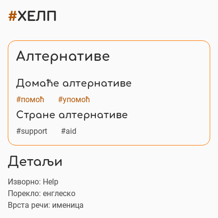
#
ХЕЛП
Алтернативе
Домаће алтернативе
#помоћ
#упомоћ
Стране алтернативе
#support
#aid
Детаљи
Изворно:
Help
Порекло: енглеско
Врста речи: именица