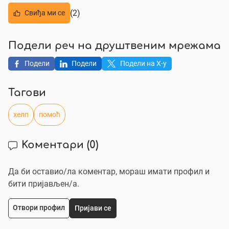
(2)
Свиђа ми се
Подели реч на друштвеним мрежама
Подели
Подели
Подели на X-у
Тагови
хелп
помоћ
Коментари
(0)
Да би оставио/ла коментар, мораш имати профил и
бити пријављен/a.
Отвори профил
Пријави се