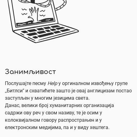
Занимљивост
Послушајте песму
Help
у оргиналном извођењу групе
,,Битлси" и схватићете зашто је овај англицизам постао
заступљен у многим језицима света.
Данас, велики број хуманитарних организација
садржи ову реч у свом називу, те је осим у
колоквијалном говору распрострањен и у
електронским медијима, па и у виду хештега.