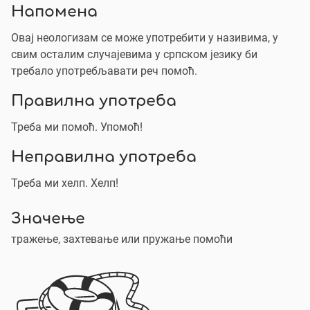
Напомена
Овај неологизам се може употребити у називима, у
свим осталим случајевима у српском језику би
требало употребљавати реч помоћ.
Правилна употреба
Треба ми помоћ. Упомоћ!
Неправилна употреба
Треба ми хелп. Хелп!
Значење
тражење, захтевање или пружање помоћи