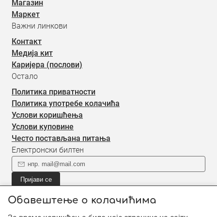
Магазин
Маркет
Важни линкови
Контакт
Медија кит
Каријера (послови)
Остало
Политика приватности
Политика употребе колачића
Услови коришћења
Услови куповине
Често постављана питања
Електронски билтен
Пријави се
Пријави се на наш електронски билтен (newsletter) за
Обавештење о колачићима
информације о новом садржају.