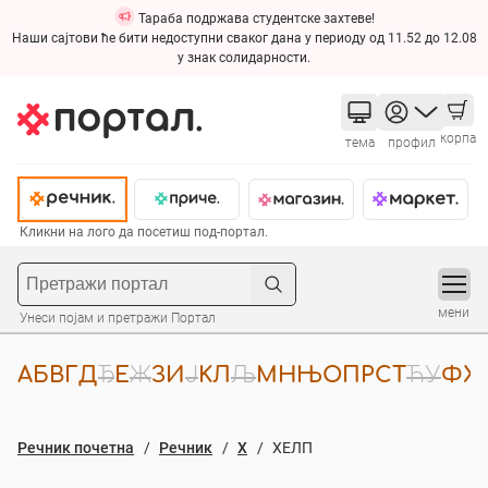
Тараба подржава студентске захтеве!
Наши сајтови ће бити недоступни сваког дана у периоду од 11.52 до 12.08
у знак солидарности.
корпа
тема
профил
Кликни на лого да посетиш под-портал.
мени
Унеси појам и претражи Портал
А
Б
В
Г
Д
Ђ
Е
Ж
З
И
Ј
К
Л
Љ
М
Н
Њ
О
П
Р
С
Т
Ћ
У
Ф
Х
Речник почетна
Речник
Х
ХЕЛП