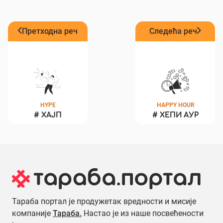
Претходна реч
Следећа реч
HYPE
HAPPY HOUR
#
ХАЈП
#
ХЕПИ АУР
Тараба портал је продужетак вредности и мисије
компаније
Тараба.
Настао је из наше посвећености