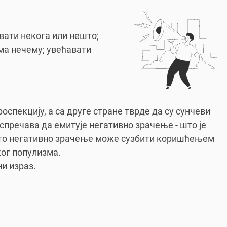
ати некога или нешто;
ма нечему; увећавати
оспекцију, а са друге стране тврде да су сунчеви
 спречава да емитује негативно зрачење - што је
е то негативно зрачење може сузбити коришћењем
ког популизма.
ни израз.