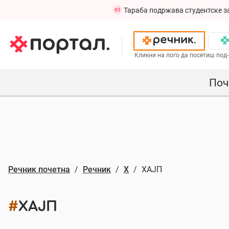
Тараба подржава студентске з
Кликни на лого да посетиш под-
Поч
Речник почетна
Речник
Х
ХАЈП
#
ХАЈП