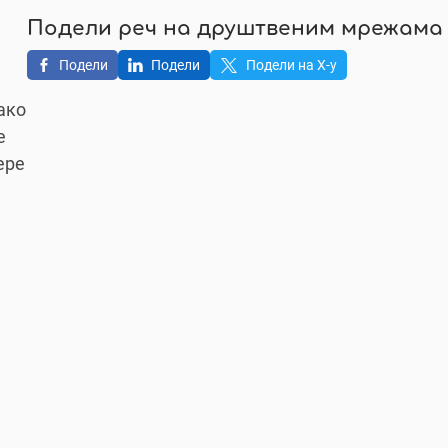
Подели реч на друштвеним мрежама
Подели
Подели
Подели на X-у
ако
е
ере