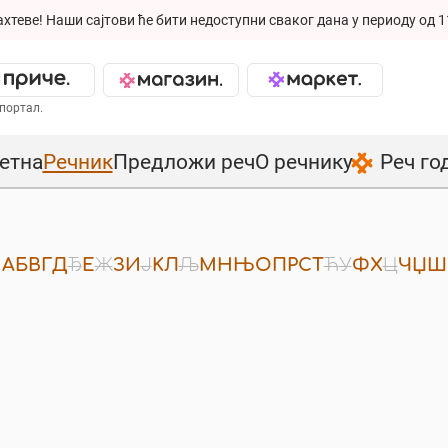
ахтеве!
Наши сајтови ће бити недоступни сваког дана у периоду од 1
портал.
етна
Речник
Предложи реч
О речнику
Реч го
А
Б
В
Г
Д
Ђ
Е
Ж
З
И
Ј
К
Л
Љ
М
Н
Њ
О
П
Р
С
Т
Ћ
У
Ф
Х
Ц
Ч
Џ
Ш