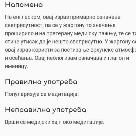
Напомена
На енглеском, овај израз примарно означава
свеприсутност, па се у жаргону то значење
проширило и на претерану медијску пажњу, те се т
стиче утисак да је нешто свеприсутно. У жаргону с
овај израз користи за постизање врхунске атмосф
и осећања. Овај неологизам означава и глагол и
именицу.
Правилна употреба
Популаризује се медитација.
Неправилна употреба
Врши се медијски хајп око медитације.