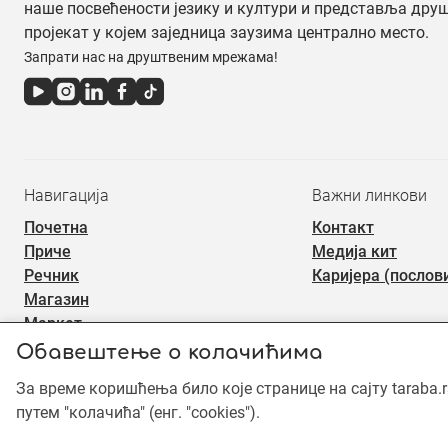
наше посвећености језику и култури и представља дру
пројекат у којем заједница заузима централно место.
Запрати нас на друштвеним мрежама!
Навигација
Важни линкови
Почетна
Контакт
Приче
Медија кит
Речник
Каријера (послов
Магазин
Маркет
Обавештење о колачићима
За време коришћења било које странице на сајту taraba.
©2019 - 2026 Тараба доо. Сва права задржана. Садржај је зашт
употреба садржаја је забрањена.
путем "колачића" (енг. "cookies").