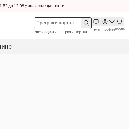
1.52 до 12.08 у знак солидарности.
корпа
тема
профил
Унеси појам и претражи Портал
дине