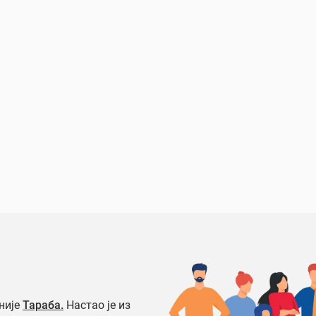
није
Тараба.
Настао је из