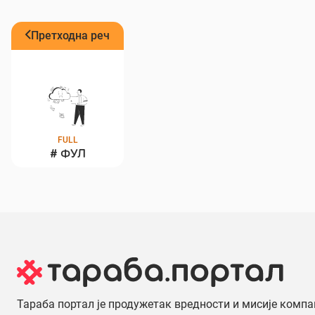
Претходна реч
FULL
#
ФУЛ
Тараба портал је продужетак вредности и мисије компа