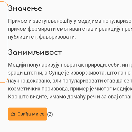
Значење
Причом и заступљеношћу у медијима популаризов
причом формирати емотиван став и реакцију пре
публицитет; фаворизовати.
Занимљивост
Медији популаризују повратак природи, себи, интр
зраци штетни, а Сунце је извор живота, што га не
научно доказано, али популаризовати став да с
козметичких производа, пример је чистог медијс
Као што видите, имамо домаћу реч и за овај стра
Свиђа ми се
(2)