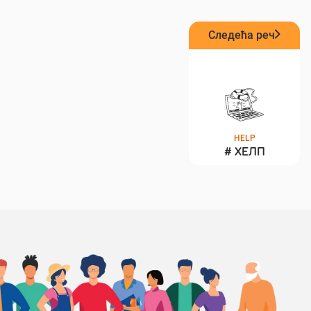
Следећа реч
HELP
#
ХЕЛП