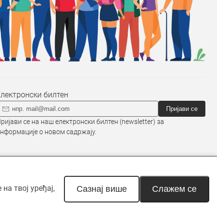
Електронски билтен
Пријави се
ријави се на наш електронски билтен (newsletter) за
нформације о новом садржају.
на твој уређај,
наведено другачије. Неовлашћена
Сазнај више
Слажем се