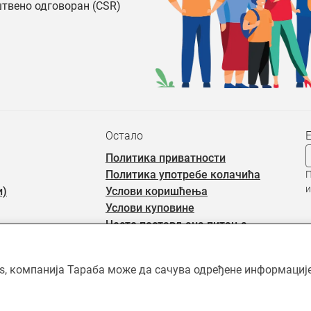
штвено одговоран (CSR)
Остало
Политика приватности
Политика употребе колачића
П
и
и)
Услови коришћења
Услови куповине
Често постављана питања
rs, компанија Тараба може да сачува одређене информације 
ићен ауторским правима и власништво је Тараба доо, осим када је 