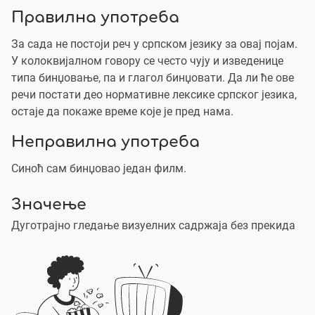
Правилна употреба
За сада не постоји реч у српском језику за овај појам.
У колоквијалном говору се често чују и изведенице
типа бинџовање, па и глагол бинџовати. Да ли ће ове
речи постати део нормативне лексике српског језика,
остаје да покаже време које је пред нама.
Неправилна употреба
Синоћ сам бинџовао један филм.
Значење
Дуготрајно гледање визуелних садржаја без прекида