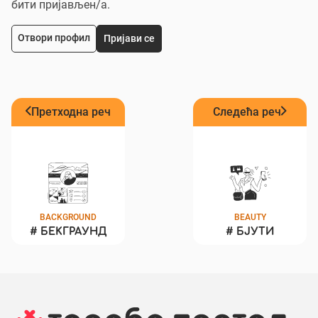
бити пријављен/a.
Отвори профил
Пријави се
Претходна реч
Следећа реч
BACKGROUND
BEAUTY
#
БЕКГРАУНД
#
БЈУТИ