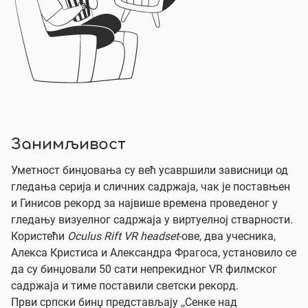
Занимљивост
Уметност бинџовања су већ усавршили зависници од
гледања серија и сличних садржаја, чак је поставњен
и Гинисов рекорд за највише времена проведеног у
гледању визуелног садржаја у виртуелној стварности.
Користећи
Oculus Rift VR
headset
-ове, два учесника,
Алекса Кристиса и Александра Фрагоса, установило се
да су бинџовали 50 сати непрекидног VR филмског
садржаја и тиме поставили светски рекорд.
Први српски бинџ представљају ,,Сенке над