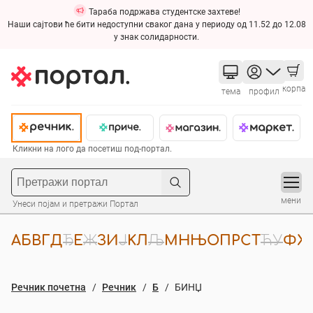
Тараба подржава студентске захтеве!
Наши сајтови ће бити недоступни сваког дана у периоду од 11.52 до 12.08
у знак солидарности.
корпа
тема
профил
Кликни на лого да посетиш под-портал.
мени
Унеси појам и претражи Портал
А
Б
В
Г
Д
Ђ
Е
Ж
З
И
Ј
К
Л
Љ
М
Н
Њ
О
П
Р
С
Т
Ћ
У
Ф
Х
Речник почетна
Речник
Б
БИНЏ