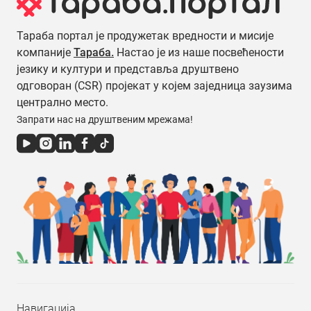
Тараба портал је продужетак вредности и мисије
компаније
Тараба.
Настао је из наше посвећености
језику и култури и представља друштвено
одговоран (CSR) пројекат у којем заједница заузима
централно место.
Запрати нас на друштвеним мрежама!
Навигација