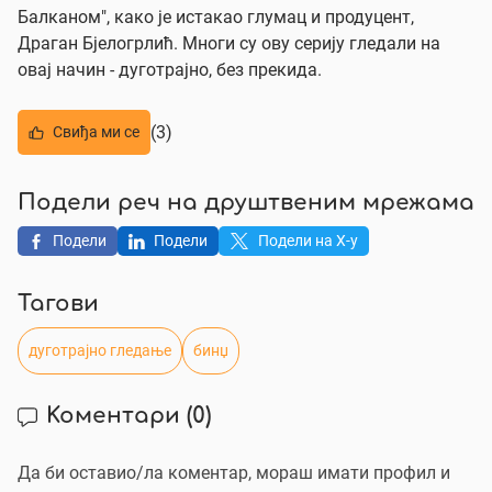
Балканом", како је истакао глумац и продуцент,
Драган Бјелогрлић. Многи су ову серију гледали на
овај начин - дуготрајно, без прекида.
(3)
Свиђа ми се
Подели реч на друштвеним мрежама
Подели
Подели
Подели на X-у
Тагови
дуготрајно гледање
бинџ
Коментари
(0)
Да би оставио/ла коментар, мораш имати профил и