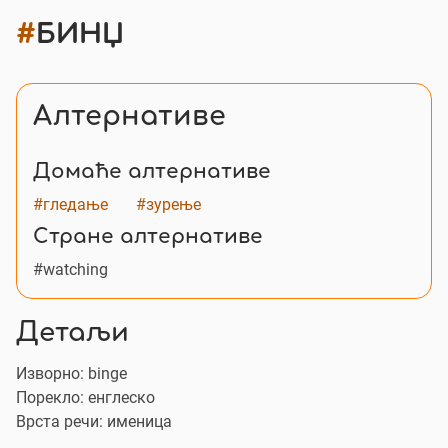
#
БИНЏ
Алтернативе
Домаће алтернативе
#гледање
#зурење
Стране алтернативе
#watching
Детаљи
Изворно:
binge
Порекло: енглеско
Врста речи: именица