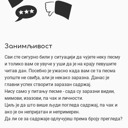
Занимљивост
Сви сте сигурно били у ситуацији да чујете неку песму
и толико вам се увуче у уши да је на крају певушите
читав дан. Посебно је ужасно када вам се та песма
уопште не свиђа, али је некако заразна. Данас је
главни успех створити заразан садржај.
Нису само у питању песме - сада су заразни видеи,
мимови, изазови, па чак и личности.
Циљ је да што више људи погледа садржај, па чак и
ако је он непријатан и непримерен.
Да ли се за садржаје одлучујеш према броју прегледа?