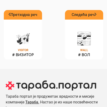
Претходна реч
Следећа реч
VISITOR
WALL
#
ВИЗИТОР
#
ВОЛ
Тараба портал је продужетак вредности и мисије
компаније
Тараба.
Настао је из наше посвећености