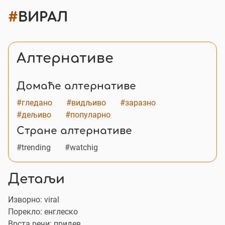
#
ВИРАЛ
Алтернативе
Домаће алтернативе
#гледано
#видљиво
#заразно
#дељиво
#популарно
Стране алтернативе
#trending
#watchig
Детаљи
Изворно:
viral
Порекло: енглеско
Врста речи: придев