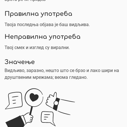
Правилна употреба
Твоја последња објава је баш видљива.
Неправилна употреба
Твој смех и изглед су вирални.
Значење
Видљиво, заразно, нешто што се брзо и лако шири на
друштвеним мрежама; веома гледано.