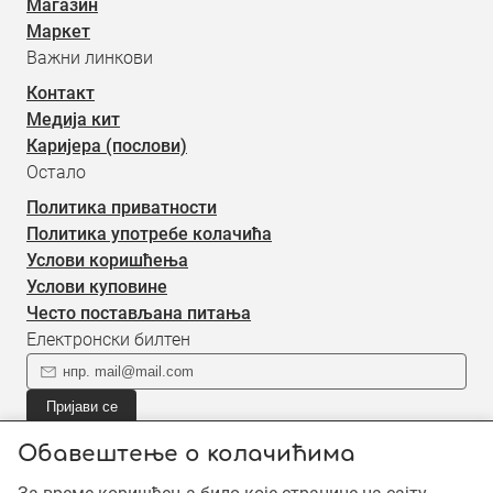
Магазин
Маркет
Важни линкови
Контакт
Медија кит
Каријера (послови)
Остало
Политика приватности
Политика употребе колачића
Услови коришћења
Услови куповине
Често постављана питања
Електронски билтен
Пријави се
Пријави се на наш електронски билтен (newsletter) за
Обавештење о колачићима
информације о новом садржају.