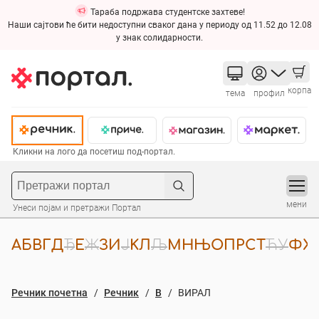
Тараба подржава студентске захтеве!
Наши сајтови ће бити недоступни сваког дана у периоду од 11.52 до 12.08
у знак солидарности.
корпа
тема
профил
Кликни на лого да посетиш под-портал.
мени
Унеси појам и претражи Портал
А
Б
В
Г
Д
Ђ
Е
Ж
З
И
Ј
К
Л
Љ
М
Н
Њ
О
П
Р
С
Т
Ћ
У
Ф
Х
Речник почетна
Речник
В
ВИРАЛ