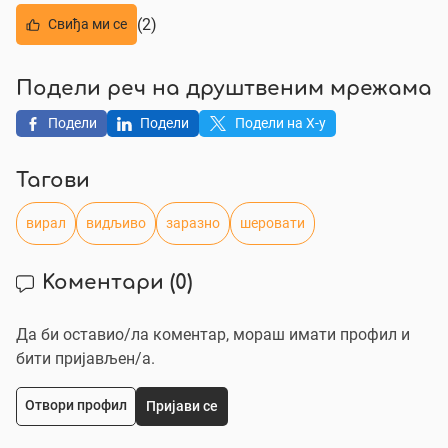
(2)
Свиђа ми се
Подели реч на друштвеним мрежама
Подели
Подели
Подели на X-у
Тагови
вирал
видљиво
заразно
шеровати
Коментари
(0)
Да би оставио/ла коментар, мораш имати профил и
бити пријављен/a.
Отвори профил
Пријави се