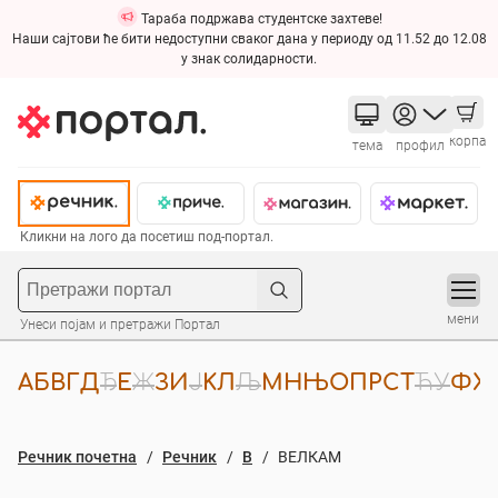
Тараба подржава студентске захтеве!
Наши сајтови ће бити недоступни сваког дана у периоду од 11.52 до 12.08
у знак солидарности.
корпа
тема
профил
Кликни на лого да посетиш под-портал.
мени
Унеси појам и претражи Портал
А
Б
В
Г
Д
Ђ
Е
Ж
З
И
Ј
К
Л
Љ
М
Н
Њ
О
П
Р
С
Т
Ћ
У
Ф
Х
Речник почетна
Речник
В
ВЕЛКАМ