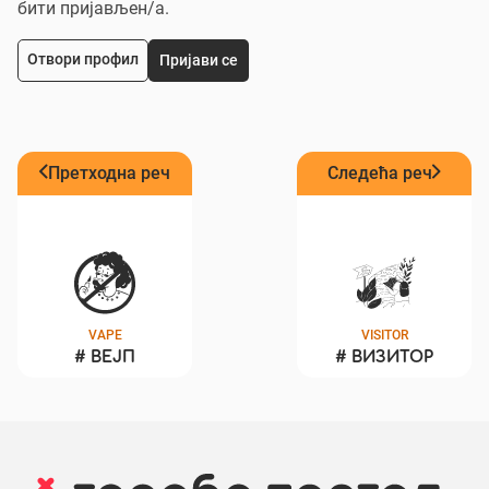
бити пријављен/a.
Отвори профил
Пријави се
Претходна реч
Следећа реч
VAPE
VISITOR
#
ВЕЈП
#
ВИЗИТОР