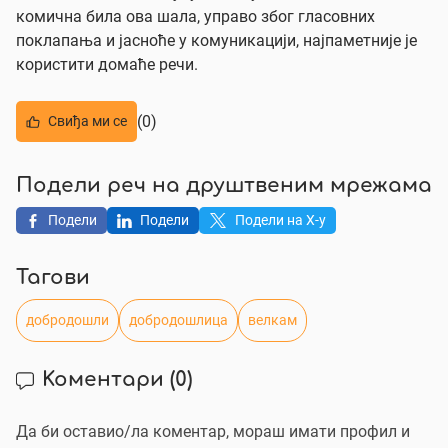
комична била ова шала, управо због гласовних
поклапања и јасноће у комуникацији, најпаметније је
користити домаће речи.
(0)
Свиђа ми се
Подели реч на друштвеним мрежама
Подели
Подели
Подели на X-у
Тагови
добродошли
добродошлица
велкам
Коментари
(0)
Да би оставио/ла коментар, мораш имати профил и