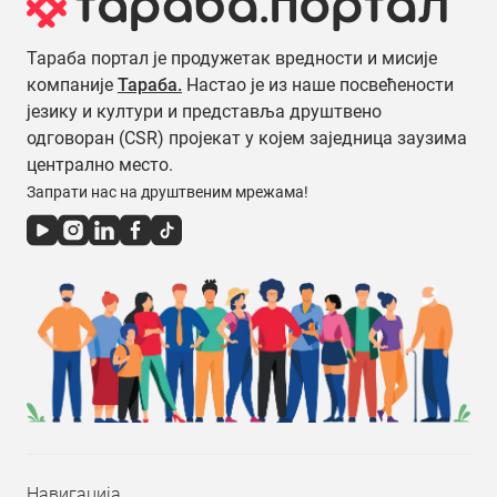
Тараба портал је продужетак вредности и мисије
компаније
Тараба.
Настао је из наше посвећености
језику и култури и представља друштвено
одговоран (CSR) пројекат у којем заједница заузима
централно место.
Запрати нас на друштвеним мрежама!
Навигација