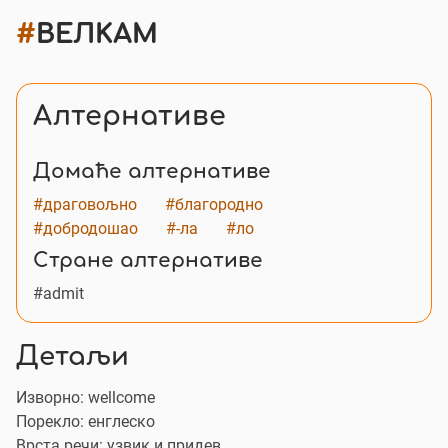
#
ВЕЛКАМ
Алтернативе
Домаће алтернативе
#драговољно
#благородно
#добродошао
#-ла
#ло
Стране алтернативе
#admit
Детаљи
Изворно:
wellcome
Порекло: енглеско
Врста речи: узвик и придев