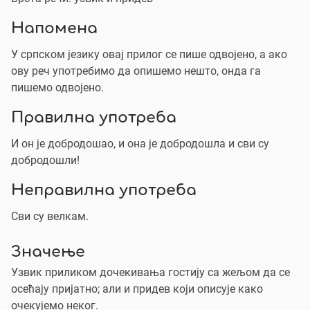
Напомена
У српском језику овај прилог се пише одвојено, а ако
ову реч употребимо да опишемо нешто, онда га
пишемо одвојено.
Правилна употреба
И он је добродошао, и она је добродошла и сви су
добродошли!
Неправилна употреба
Сви су велкам.
Значење
Узвик приликом дочекивања гостију са жељом да се
осећају пријатно; али и придев који описује како
очекујемо неког.