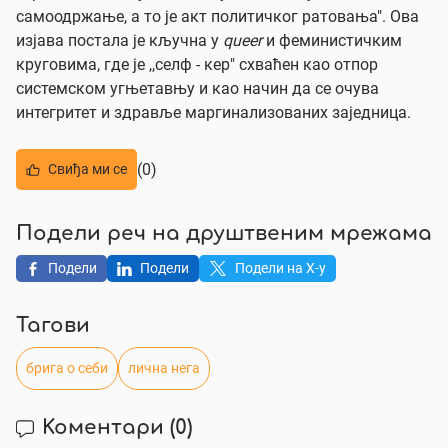
самоодржање, а то је акт политичког ратовања". Ова
изјава постала је кључна у
queer
и феминистичким
круговима, где је ,,селф - кер" схваћен као отпор
системском угњетавњу и као начин да се очува
интегритет и здравље маргинализованих заједница.
(0)
Свиђа ми се
Подели реч на друштвеним мрежама
Подели
Подели
Подели на X-у
Тагови
брига о себи
лична нега
Коментари
(0)