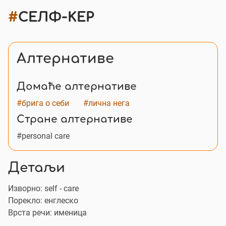
#
СЕЛФ-КЕР
Алтернативе
Домаће алтернативе
#брига о себи
#лична нега
Стране алтернативе
#personal care
Детаљи
Изворно:
self - care
Порекло: енглеско
Врста речи: именица