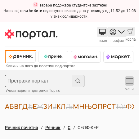
Тараба подржава студентске захтеве!
Наши сајтови ће бити недоступни сваког дана у периоду од 11.52 до 12.08
у знак солидарности.
корпа
тема
профил
Кликни на лого да посетиш под-портал.
мени
Унеси појам и претражи Портал
А
Б
В
Г
Д
Ђ
Е
Ж
З
И
Ј
К
Л
Љ
М
Н
Њ
О
П
Р
С
Т
Ћ
У
Ф
Х
Речник почетна
Речник
С
СЕЛФ-КЕР