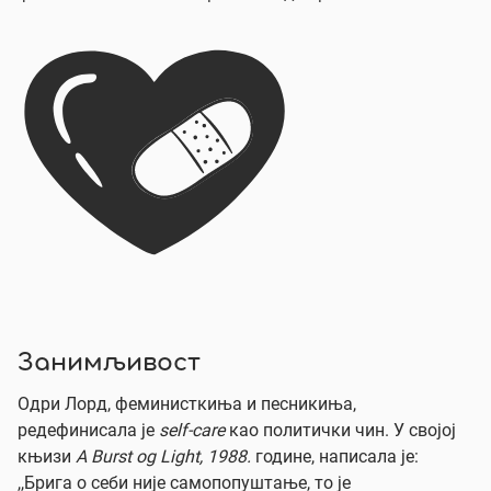
Занимљивост
Одри Лорд, феминисткиња и песникиња,
редефинисала је
self-care
као политички чин. У својој
књизи
A Burst og Light, 1988.
године, написала је:
,,Брига о себи није самопопуштање, то је