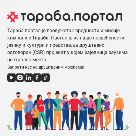
Тараба портал је продужетак вредности и мисије
компаније
Тараба.
Настао је из наше посвећености
језику и култури и представља друштвено
одговоран (CSR) пројекат у којем заједница заузима
централно место.
Запрати нас на друштвеним мрежама!