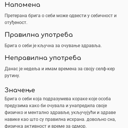
Напомена
Претерана брига о себи може одвести у себичност и
отуђеност.
Правилна употреба
Брига о себи је кључна за очување здравља.
Неправилна употреба
Данас је недеља и имам времена за своју селф-кер
рутину.
Значење
Брига о себи која подразумева кораке које особа
предузима како би очувала и унапредила своје
физичко и ментално здравље, укључујући и здраве
навике као што су правилна исхрана. довољно сна,
физичка активност и време за одмор.