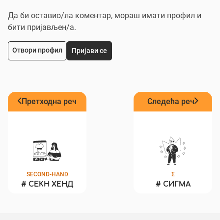
Да би оставио/ла коментар, мораш имати профил и
бити пријављен/a.
Отвори профил
Пријави се
Претходна реч
Следећа реч
SECOND-HAND
Σ
#
СЕКН ХЕНД
#
СИГМА