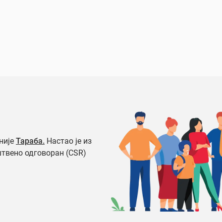
није
Тараба.
Настао је из
штвено одговоран (CSR)