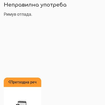
Неправилна употреба
Римув отпада.
Претходна реч