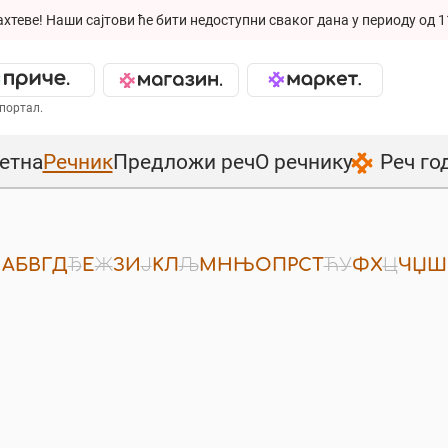
ахтеве!
Наши сајтови ће бити недоступни сваког дана у периоду од 1
портал.
етна
Речник
Предложи реч
О речнику
Реч го
А
Б
В
Г
Д
Ђ
Е
Ж
З
И
Ј
К
Л
Љ
М
Н
Њ
О
П
Р
С
Т
Ћ
У
Ф
Х
Ц
Ч
Џ
Ш