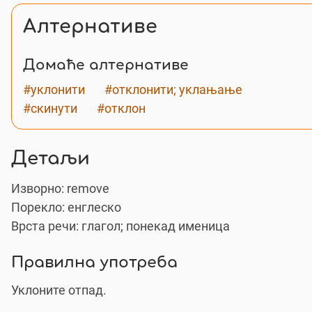
Алтернативе
Домаће алтернативе
#уклонити
#отклонити; уклањање
#скинути
#отклон
Детаљи
Изворно:
remove
Порекло: енглеско
Врста речи: глагол; понекад именица
Правилна употреба
Уклоните отпад.