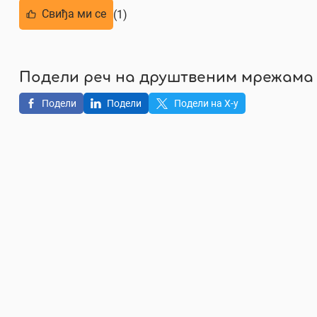
Свиђа ми се
(1)
Подели реч на друштвеним мрежама
Подели
Подели
Подели на X-у