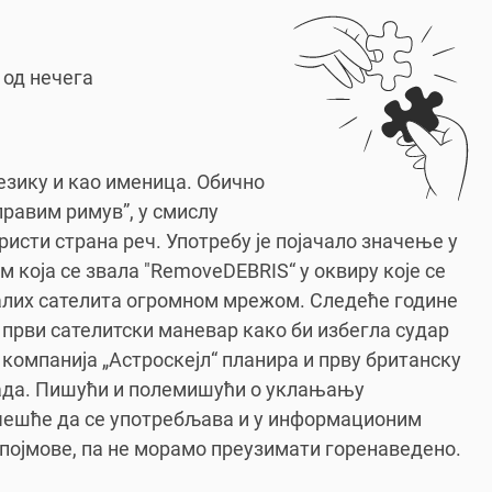
 од нечега
езику и као именица. Обично
правим римув”, у смислу
ористи страна реч. Употребу је појачало значење у
 која се звала "RemoveDEBRIS“ у оквиру које се
алих сателита огромном мрежом. Следеће године
ј први сателитски маневар како би избегла судар
компанија „Астроскејл“ планира и прву британску
ада. Пишући и полемишући о уклањању
о чешће да се употребљава и у информационим
 појмове, па не морамо преузимати горенаведено.