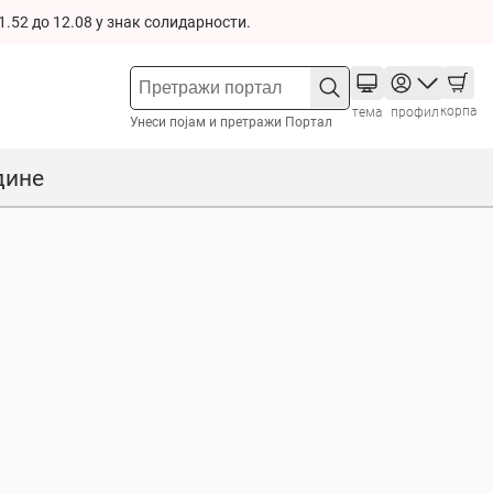
1.52 до 12.08 у знак солидарности.
корпа
тема
профил
Унеси појам и претражи Портал
дине