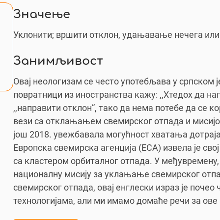
Значење
Уклонити; вршити отклон, удањавање нечега или
Занимљивост
Овај неологизам се често употебљава у српском ј
повратници из иностранства кажу: ,,Хтедох да на
,,направити отклон”, тако да нема потебе да се к
вези са отклањањем свемирског отпада и мисијом
још 2018. увежбавала могућност хватања дотрај
Европска свемирска агенција (ЕСА) извела је сво
са кластером орбиталног отпада. У међувремену, 
националну мисију за уклањање свемирског отп
свемирског отпада, овај енглески израз је поче
технологијама, али ми имамо домаће речи за ове