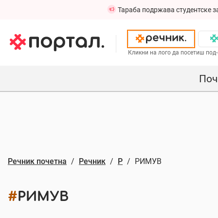
Тараба подржава студентске з
Кликни на лого да посетиш под-
Поч
Речник почетна
Речник
Р
РИМУВ
#
РИМУВ