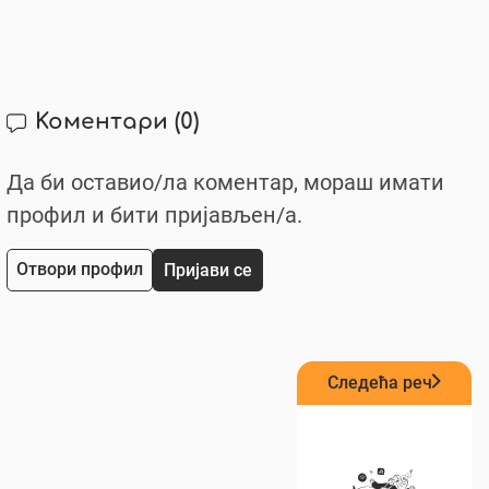
Коментари
(0)
Да би оставио/ла коментар, мораш имати
профил и бити пријављен/a.
Отвори профил
Пријави се
Следећа реч