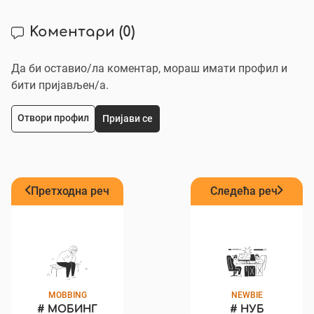
Коментари
(0)
Да би оставио/ла коментар, мораш имати профил и
бити пријављен/a.
Отвори профил
Пријави се
Претходна реч
Следећа реч
MOBBING
NEWBIE
#
МОБИНГ
#
НУБ