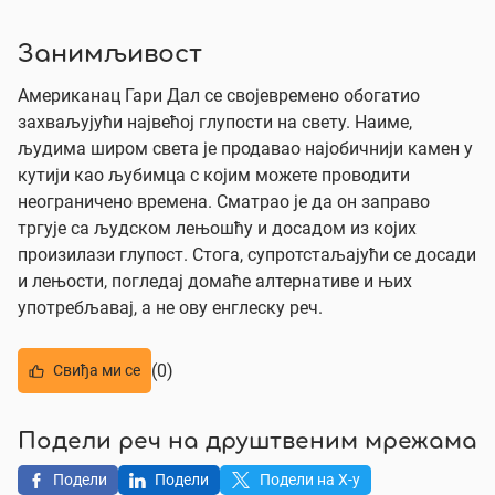
Занимљивост
Американац Гари Дал се својевремено обогатио
захваљујући највећој глупости на свету. Наиме,
људима широм света је продавао најобичнији камен у
кутији као љубимца с којим можете проводити
неограничено времена. Сматрао је да он заправо
тргује са људском лењошћу и досадом из којих
произилази глупост. Стога, супротстаљајући се досади
и лењости, погледај домаће алтернативе и њих
употребљавај, а не ову енглеску реч.
(0)
Свиђа ми се
Подели реч на друштвеним мрежама
Подели
Подели
Подели на X-у