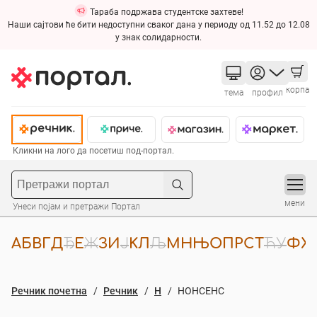
Тараба подржава студентске захтеве!
Наши сајтови ће бити недоступни сваког дана у периоду од 11.52 до 12.08
у знак солидарности.
корпа
тема
профил
Кликни на лого да посетиш под-портал.
мени
Унеси појам и претражи Портал
А
Б
В
Г
Д
Ђ
Е
Ж
З
И
Ј
К
Л
Љ
М
Н
Њ
О
П
Р
С
Т
Ћ
У
Ф
Х
Речник почетна
Речник
Н
НОНСЕНС