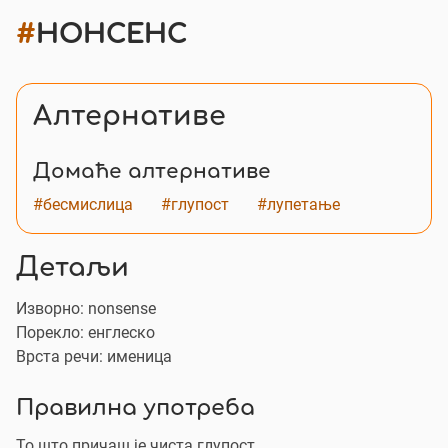
#
НОНСЕНС
Алтернативе
Домаће алтернативе
#бесмислица
#глупост
#лупетање
Детаљи
Изворно:
nonsense
Порекло: енглеско
Врста речи: именица
Правилна употреба
То што причаш је чиста глупост.