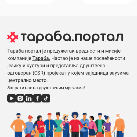
Тараба портал је продужетак вредности и мисије
компаније
Тараба.
Настао је из наше посвећености
језику и култури и представља друштвено
одговоран (CSR) пројекат у којем заједница заузима
централно место.
Запрати нас на друштвеним мрежама!