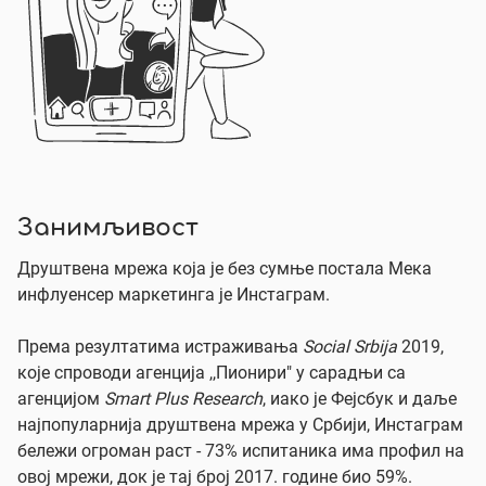
Занимљивост
Друштвена мрежа која је без сумње постала Мека
инфлуенсер маркетинга је Инстаграм.
Према резултатима истраживања
Social Srbija
2019,
које спроводи агенција ,,Пионири" у сарадњи са
агенцијом
Smart Plus Research
, иако је Фејсбук и даље
најпопуларнија друштвена мрежа у Србији, Инстаграм
бележи огроман раст - 73% испитаника има профил на
овој мрежи, док је тај број 2017. године био 59%.