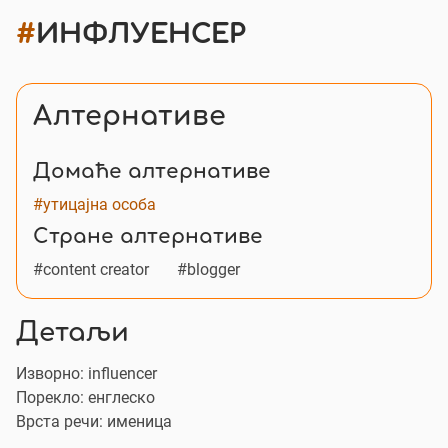
#
ИНФЛУЕНСЕР
Алтернативе
Домаће алтернативе
#утицајна особа
Стране алтернативе
#content creator
#blogger
Детаљи
Изворно:
influencer
Порекло: енглеско
Врста речи: именица