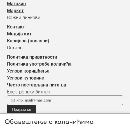
Магазин
Маркет
Важни линкови
Контакт
Медија кит
Каријера (послови)
Остало
Политика приватности
Политика употребе колачића
Услови коришћења
Услови куповине
Често постављана питања
Електронски билтен
Пријави се
Пријави се на наш електронски билтен (newsletter) за
Обавештење о колачићима
информације о новом садржају.