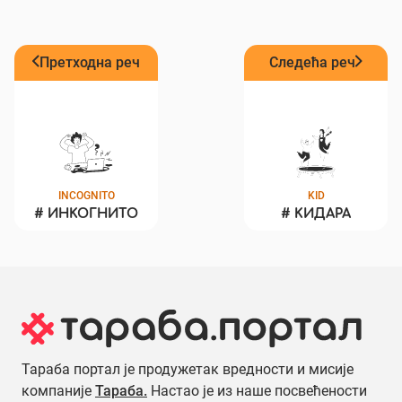
Претходна реч
Следећа реч
INCOGNITO
KID
#
ИНКОГНИТО
#
КИДАРА
Тараба портал је продужетак вредности и мисије
компаније
Тараба.
Настао је из наше посвећености