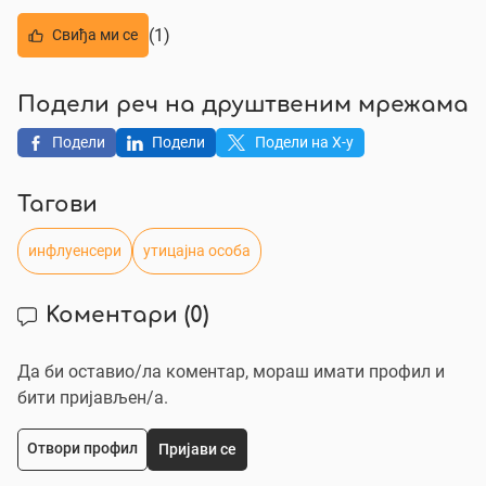
(1)
Свиђа ми се
Подели реч на друштвеним мрежама
Подели
Подели
Подели на X-у
Тагови
инфлуенсери
утицајна особа
Коментари
(0)
Да би оставио/ла коментар, мораш имати профил и
бити пријављен/a.
Отвори профил
Пријави се