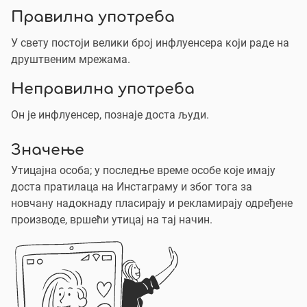
Правилна употреба
У свету постоји велики број инфлуенсера који раде на
друштвеним мрежама.
Неправилна употреба
Он је инфлуенсер, познаје доста људи.
Значење
Утицајна особа; у последње време особе које имају
доста пратилаца на Инстаграму и због тога за
новчану надокнаду пласирају и рекламирају одређене
производе, вршећи утицај на тај начин.