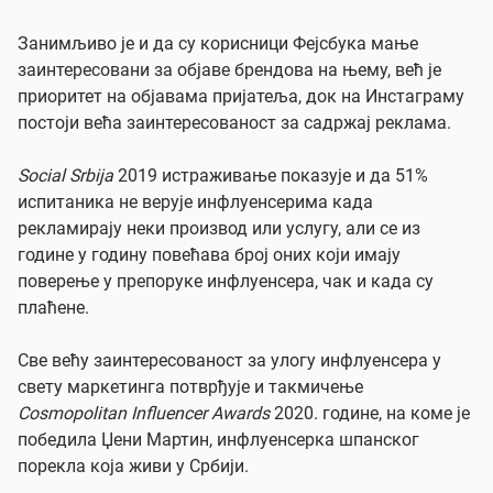
Занимљиво је и да су корисници Фејсбука мање
заинтересовани за објаве брендова на њему, већ је
приоритет на објавама пријатеља, док на Инстаграму
постоји већа заинтересованост за садржај реклама.
Social Srbija
2019 истраживање показује и да 51%
испитаника не верује инфлуенсерима када
рекламирају неки производ или услугу, али се из
године у годину повећава број оних који имају
поверење у препоруке инфлуенсера, чак и када су
плаћене.
Све већу заинтересованост за улогу инфлуенсера у
свету маркетинга потврђује и такмичење
Cosmopolitan Influencer Awards
2020. године, на коме је
победила Џени Мартин, инфлуенсерка шпанског
порекла која живи у Србији.