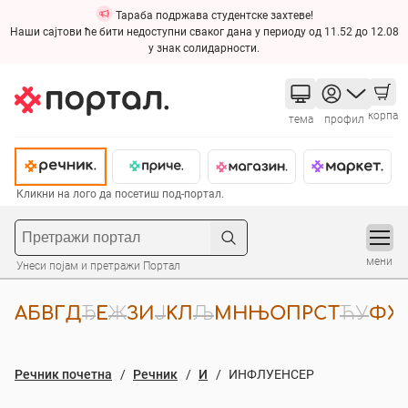
Тараба подржава студентске захтеве!
Наши сајтови ће бити недоступни сваког дана у периоду од 11.52 до 12.08
у знак солидарности.
корпа
тема
профил
Кликни на лого да посетиш под-портал.
мени
Унеси појам и претражи Портал
А
Б
В
Г
Д
Ђ
Е
Ж
З
И
Ј
К
Л
Љ
М
Н
Њ
О
П
Р
С
Т
Ћ
У
Ф
Х
Речник почетна
Речник
И
ИНФЛУЕНСЕР