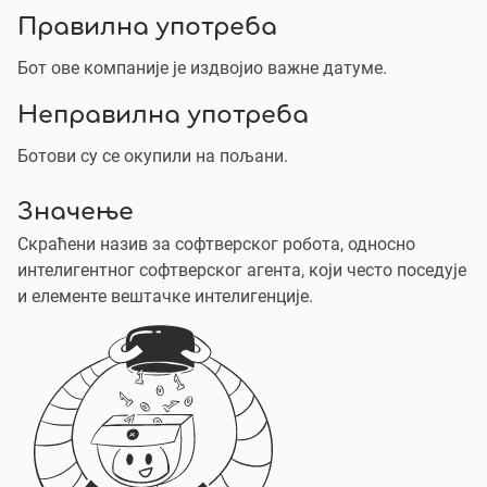
Правилна употреба
Бот ове компаније је издвојио важне датуме.
Неправилна употреба
Ботови су се окупили на пољани.
Значење
Скраћени назив за софтверског робота, односно
интелигентног софтверског агента, који често поседује
и елементе вештачке интелигенције.