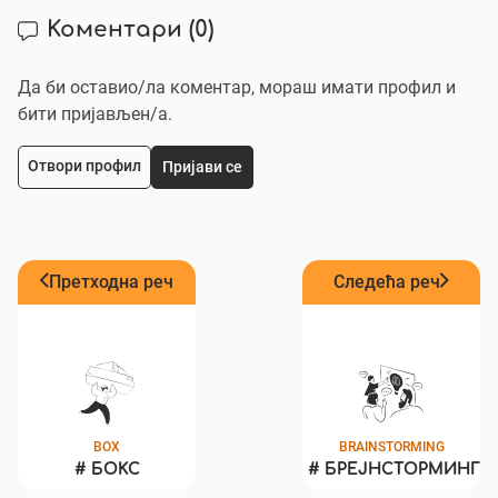
Коментари
(0)
Да би оставио/ла коментар, мораш имати профил и
бити пријављен/a.
Отвори профил
Пријави се
Претходна реч
Следећа реч
BOX
BRAINSTORMING
#
БОКС
#
БРЕЈНСТОРМИНГ