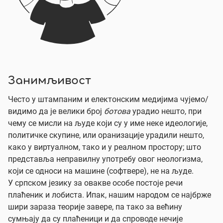
Занимљивост
Често у штампаним и електонским медијима чујемо/
видимо да је велики број
ботова
урадио нешто, при
чему се мисли на људе који су у име неке идеологије,
политичке скупине, или оранизације урадили нешто,
како у виртуалном, тако и у реалном простору; што
представља неправилну употребу овог неологизма,
који се односи на машине (софтвере), не на људе.
У српском језику за овакве особе постоје речи
плаћеник и лобиста. Ипак, нашим народом се најбрже
шири зараза теорије завере, па тако за већину
сумњају да су плаћеници и да спроводе нечије