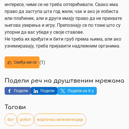
интересе, чиме се не треба оптерећивати. Свако има
право да заступа шта год жели, чак и ако је лобиста
или плаћеник, али и други имају право да не прихвате
његова уверења и игру. Препознају се по томе што су
упорни да вас убеде у своје ставове.
Не треба их вређати и бити груб према њима, али ако
узнемиравају, треба пријавити надлежним органима.
(1)
Свиђа ми се
Подели реч на друштвеним мрежама
Подели
Подели
Подели на X-у
Тагови
бот
робот
вештачка интелигенција