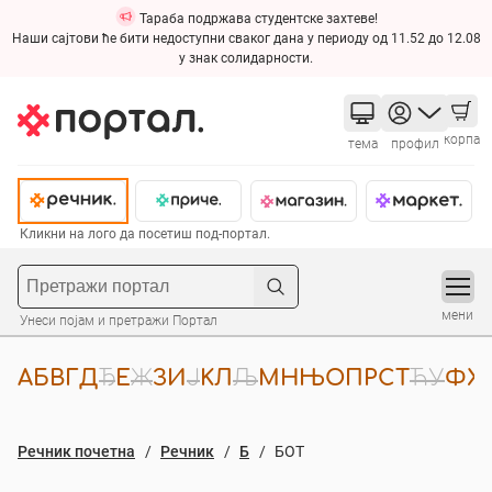
Тараба подржава студентске захтеве!
Наши сајтови ће бити недоступни сваког дана у периоду од 11.52 до 12.08
у знак солидарности.
корпа
тема
профил
Кликни на лого да посетиш под-портал.
мени
Унеси појам и претражи Портал
А
Б
В
Г
Д
Ђ
Е
Ж
З
И
Ј
К
Л
Љ
М
Н
Њ
О
П
Р
С
Т
Ћ
У
Ф
Х
Речник почетна
Речник
Б
БОТ