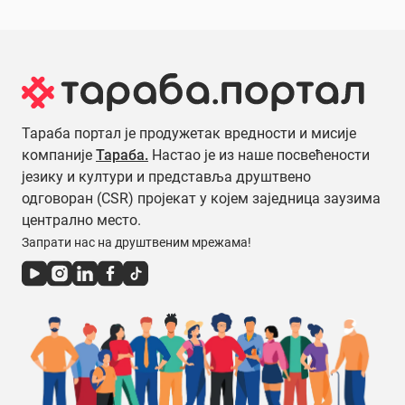
Тараба портал је продужетак вредности и мисије
компаније
Тараба.
Настао је из наше посвећености
језику и култури и представља друштвено
одговоран (CSR) пројекат у којем заједница заузима
централно место.
Запрати нас на друштвеним мрежама!