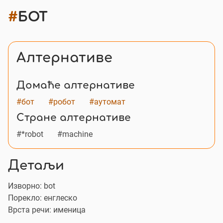
#
БОТ
Алтернативе
Домаће алтернативе
#бот
#робот
#аутомат
Стране алтернативе
#*robot
#machine
Детаљи
Изворно:
bot
Порекло: енглеско
Врста речи: именица