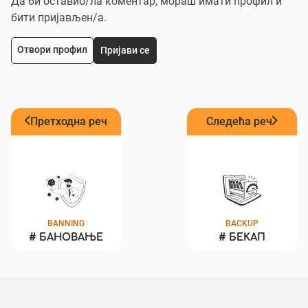
Да би оставио/ла коментар, мораш имати профил и
бити пријављен/a.
Отвори профил
Пријави се
Претходна реч
Следећа реч
BANNING
BACKUP
#
БАНОВАЊЕ
#
БЕКАП