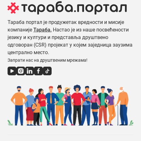
Тараба портал је продужетак вредности и мисије
компаније
Тараба.
Настао је из наше посвећености
језику и култури и представља друштвено
одговоран (CSR) пројекат у којем заједница заузима
централно место.
Запрати нас на друштвеним мрежама!