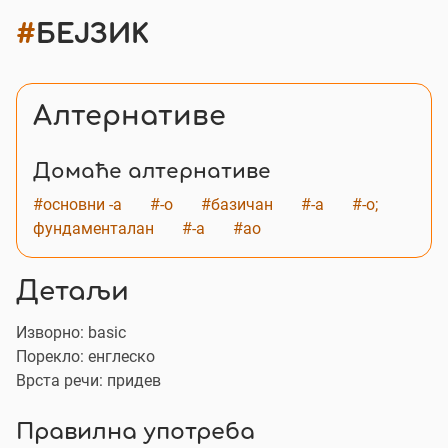
#
БЕЈЗИК
Алтернативе
Домаће алтернативе
#основни -а
#-о
#базичан
#-а
#-о;
фундаменталан
#-а
#ао
Детаљи
Изворно:
basic
Порекло: енглеско
Врста речи: придев
Правилна употреба