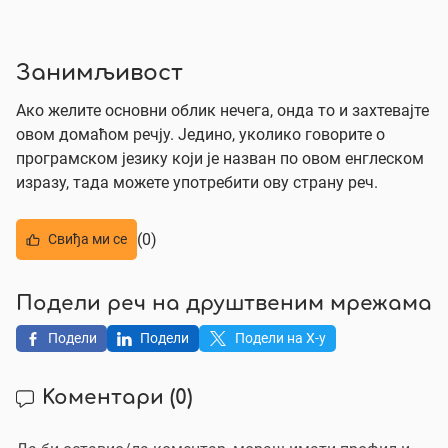
Занимљивост
Ако желите основни облик нечега, онда то и захтевајте
овом домаћом речју. Једино, уколико говорите о
програмском језику који је назван по овом енглеском
изразу, тада можете употребити ову страну реч.
(0)
Свиђа ми се
Подели реч на друштвеним мрежама
Подели
Подели
Подели на X-у
Коментари
(0)