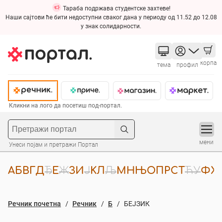
Тараба подржава студентске захтеве!
Наши сајтови ће бити недоступни сваког дана у периоду од 11.52 до 12.08
у знак солидарности.
корпа
тема
профил
Кликни на лого да посетиш под-портал.
мени
Унеси појам и претражи Портал
А
Б
В
Г
Д
Ђ
Е
Ж
З
И
Ј
К
Л
Љ
М
Н
Њ
О
П
Р
С
Т
Ћ
У
Ф
Х
Речник почетна
Речник
Б
БЕЈЗИК