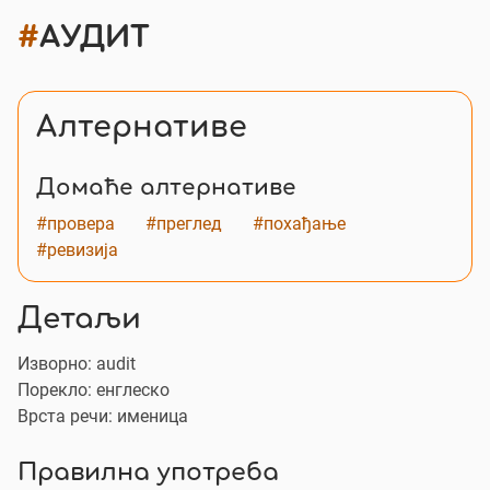
#
AУДИТ
Алтернативе
Домаће алтернативе
#провера
#преглед
#похађање
#ревизија
Детаљи
Изворно:
audit
Порекло: енглеско
Врста речи: именица
Правилна употреба