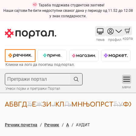
Тараба подржава студентске захтеве!
Наши сајтови ће бити недоступни сваког дана у периоду од 11.52 до 12.08
у знак солидарности.
корпа
тема
профил
Кликни на лого да посетиш под-портал.
мени
Унеси појам и претражи Портал
А
Б
В
Г
Д
Ђ
Е
Ж
З
И
Ј
К
Л
Љ
М
Н
Њ
О
П
Р
С
Т
Ћ
У
Ф
Х
Речник почетна
Речник
A
AУДИТ