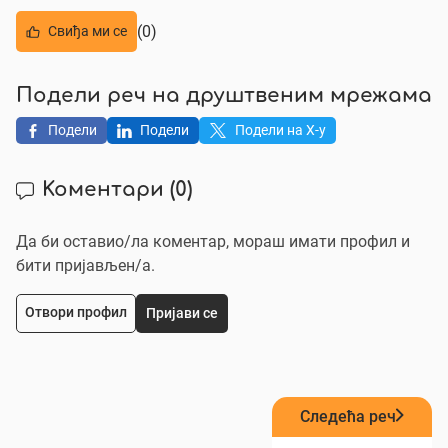
(0)
Свиђа ми се
Подели реч на друштвеним мрежама
Подели
Подели
Подели на X-у
Коментари
(0)
Да би оставио/ла коментар, мораш имати профил и
бити пријављен/a.
Отвори профил
Пријави се
Следећа реч