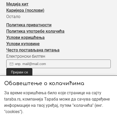
Медија кит
Каријера (послови)
Остало
Политика приватности
Политика употребе колачића
Услови коришћења
Услови куповине
Често постављана питања
Електронски билтен
Пријави се
Пријави се на наш електронски билтен (newsletter) за
Обавештење о колачићима
информације о новом садржају.
За време коришћења било које странице на сајту
taraba.rs, компанија Тараба може да сачува одређене
©2019 - 2026 Тараба доо. Сва права задржана. Садржај је
информације на твој уређај, путем "колачића" (енг.
заштићен ауторским правима и власништво је Тараба доо,
"cookies").
осим када је наведено другачије. Неовлашћена употреба
садржаја је забрањена.