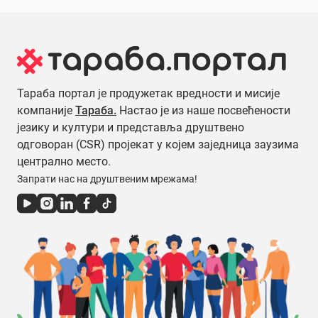
Тараба портал је продужетак вредности и мисије
компаније
Тараба.
Настао је из наше посвећености
језику и култури и представља друштвено
одговоран (CSR) пројекат у којем заједница заузима
централно место.
Запрати нас на друштвеним мрежама!