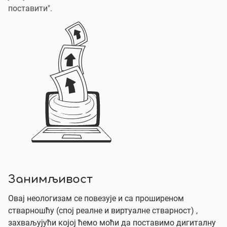
поставити".
Занимљивост
Овај неологизам се повезује и са проширеном
стварношћу (спој реалне и виртуалне стварност) ,
захваљујући којој ћемо моћи да поставимо дигиталну