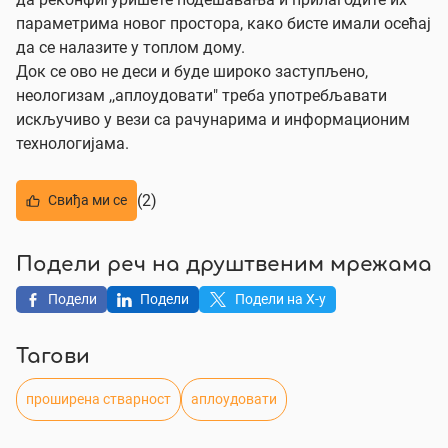
параметрима новог простора, како бисте имали осећај
да се налазите у топлом дому.
Док се ово не деси и буде широко заступљено,
неологизам ,,аплоудовати" треба употребљавати
искључиво у вези са рачунарима и информационим
технологијама.
(2)
Свиђа ми се
Подели реч на друштвеним мрежама
Подели
Подели
Подели на X-у
Тагови
проширена стварност
аплоудовати