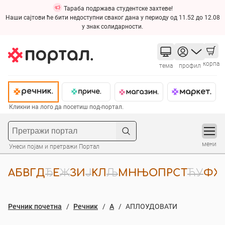
Тараба подржава студентске захтеве!
Наши сајтови ће бити недоступни сваког дана у периоду од 11.52 до 12.08
у знак солидарности.
корпа
тема
профил
Кликни на лого да посетиш под-портал.
мени
Унеси појам и претражи Портал
А
Б
В
Г
Д
Ђ
Е
Ж
З
И
Ј
К
Л
Љ
М
Н
Њ
О
П
Р
С
Т
Ћ
У
Ф
Х
Речник почетна
Речник
A
АПЛОУДОВАТИ