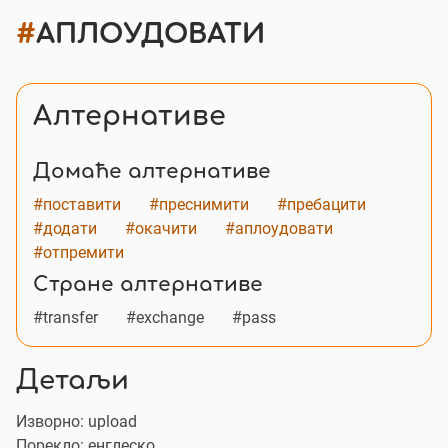
#
АПЛОУДОВАТИ
Алтернативе
Домаће алтернативе
#поставити
#преснимити
#пребацити
#додати
#окачити
#аплоудовати
#отпремити
Стране алтернативе
#transfer
#exchange
#pass
Детаљи
Изворно:
upload
Порекло: енглеско