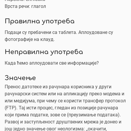
Врста речи: глагол
Правилна употреба
Подаци су пребачени са таблета. Аплоудоване су
фотографије на клауд.
Неправилна употреба
Када ћемо аплоудовати све информације?
Значење
Пренос датотеке из рачунара корисника у други
рачунарски систем или на апликацију преко модема и
или медијума, при чему се користи трансфер протокол
(FTP). Тај исти процес, гледан из позиције рачунара
који прима податке, зове се (преузимање података).
Развој и заступљеност друштвених мрежа је донео и
још једно значење овог неологизма: ,,окачити,