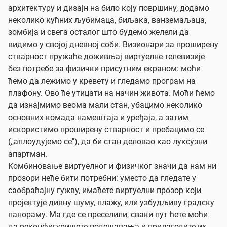
архитектуру и дизајн на било коју површину, додамо
неколико кућних љубимаца, биљака, ванземаљаца,
зомбија и свега осталог што будемо желели да
видимо у својој дневној соби. Визионари за проширену
стварност пружаће доживљај виртуелне телевизије
без потребе за физички присутним екраном: моћи
ћемо да лежимо у кревету и гледамо програм на
плафону. Ово ће утицати на начин живота. Моћи ћемо
да изнајмимо веома мали стан, убацимо неколико
основних комада намештаја и уређаја, а затим
искористимо проширену стварност и пребацимо се
(,,аплоудујемо се"), да би стан деловао као луксузни
апартман.
Комбиновање виртуелног и физичког значи да нам ни
прозори неће бити потребни: уместо да гледате у
саобраћајну гужву, имаћете виртуелни прозор који
пројектује дивну шуму, плажу, или узбудљиву градску
панораму. Ма где се преселили, сваки пут ћете моћи
да реконфигуришете подешавања и прилагодите их