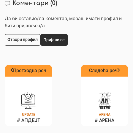
Коментари
(0)
Да би оставио/ла коментар, мораш имати профил и
бити пријављен/a.
Отвори профил
Пријави се
Претходна реч
Следећа реч
UPDATE
ARENA
#
АПДЕЈТ
#
АРЕНА