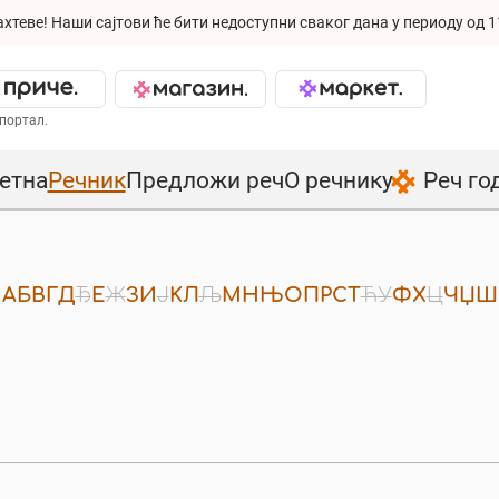
ахтеве!
Наши сајтови ће бити недоступни сваког дана у периоду од 1
портал.
етна
Речник
Предложи реч
О речнику
Реч го
A
Б
В
Г
Д
Ђ
Е
Ж
З
И
Ј
К
Л
Љ
М
Н
Њ
О
П
Р
С
Т
Ћ
У
Ф
Х
Ц
Ч
Џ
Ш