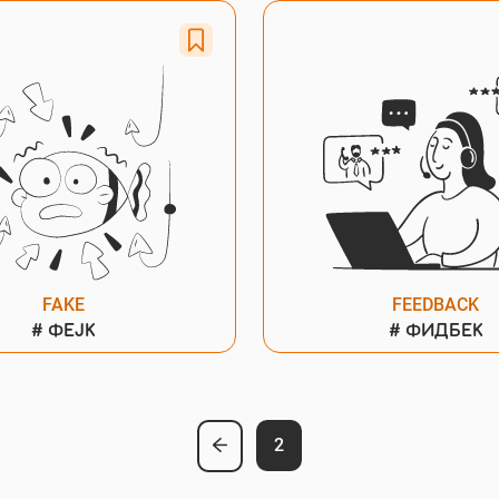
FAKE
FEEDBACK
#
ФЕЈК
#
ФИДБЕК
2