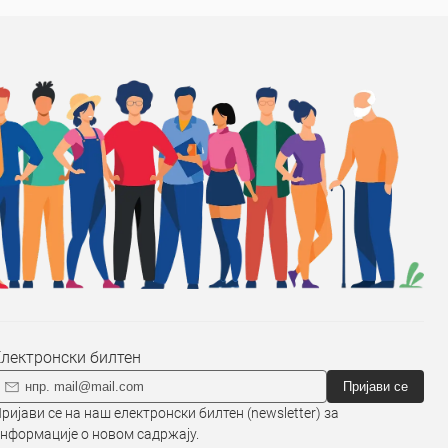
Електронски билтен
Пријави се
ријави се на наш електронски билтен (newsletter) за
нформације о новом садржају.