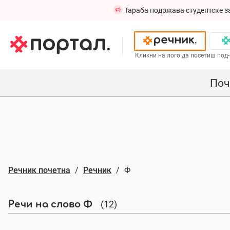
Тараба подржава студентске з
Кликни на лого да посетиш под-
Поч
Речник почетна
Речник
Ф
(12)
Речи на слово Ф