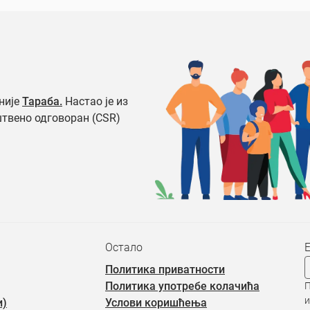
није
Тараба.
Настао је из
штвено одговоран (CSR)
Остало
Политика приватности
Политика употребе колачића
П
и
и)
Услови коришћења