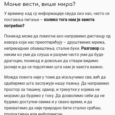
Мање вести, више мира?
У времену кад су информације свуда око нас, често се
поставља питање –
колико тога нам је заиста
потребно?
Понекад може да помогне ако направимо дистанцу од
извора који нас преоптерећују – друштвених мрежа,
непрекидних обавештења, сталне буке.
Разговор
са
неким ко уме да слуша и разуме често уме да буде
драгоцен, понекад и довољан да ствари видимо
јасније и да се подсетимо шта нам је заиста важно.
Можда поента није у томе да искључимо све, већ да
одаберемо шта заслужује нашу пажњу. Да направимо
простор за тишину, одмор, и тренутке у којима не
морамо да будемо у току. Да дозволимо себи да не
будемо доступни свима и у свако време, и да
прихватимо да није природно бити стално срећан,
продуктиван или информисан.