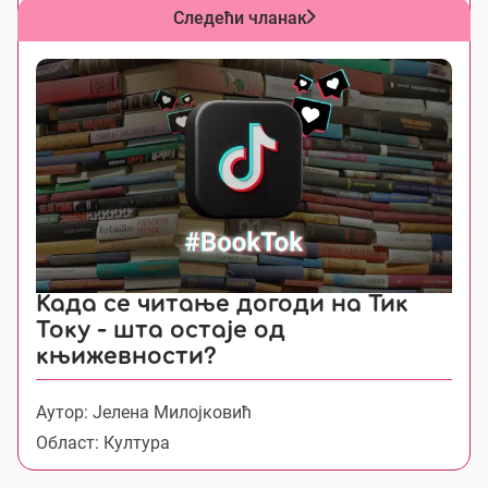
Област: Култура
Следећи чланак
Када се читање догоди на Тик
Току - шта остаје од
књижевности?
Аутор: Јелена Милојковић
Област: Култура