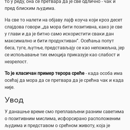
то у реду, она се претвара да је све одлично - чак и
пред блиским људима.
На све то налети на објаву лајф коуча који кроз десет
слајдова говори ,,да мора бити позитивна, како је све
у глави и да је битно само искористити сваки дан
максимално и бити продуктиван”. Осећања попут
беса, туге, љутње, представљају се као непожељна, јер
се испољавање тих емоција приказује као слабост и
незрелост.
То је класичан пример
терора среће
- када особа има
осећај да мора да се претвара да је срећна чак и када
није.
Увод
У данашње време смо преплављени разним саветима
о позитивним мислима, исфорсирано расположеним
људима и представом о срећном животу, која је