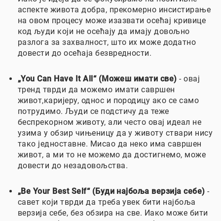
аспекте живота добра, прекомерно инсистирање
на овом процесу може изазвати осећај кривице
код људи који не осећају да имају довољно
разлога за захвалност, што их може додатно
довести до осећаја безвредности.
„You Can Have It All“ (Можеш имати све)
- овај
тренд тврди да можемо имати савршен
живот,каријеру, однос и породицу ако се само
потрудимо. Људи се подстичу да теже
беспрекорном животу, али често овај идеал не
узима у обзир чињеницу да у животу ствари нису
тако једноставне. Мисао да неко има савршен
живот, а ми то не можемо да достигнемо, може
довести до незадовољства.
„Be Your Best Self“ (Буди најбоља верзија себе)
-
савет који тврди да треба увек бити најбоља
верзија себе, без обзира на све. Иако може бити