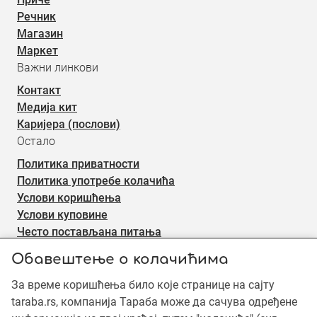
Речник
Магазин
Маркет
Важни линкови
Контакт
Медија кит
Каријера (послови)
Остало
Политика приватности
Политика употребе колачића
Услови коришћења
Услови куповине
Често постављана питања
Електронски билтен
Обавештење о колачићима
За време коришћења било које странице на сајту
Пријави се
taraba.rs, компанија Тараба може да сачува одређене
Пријави се на наш електронски билтен (newsletter) за