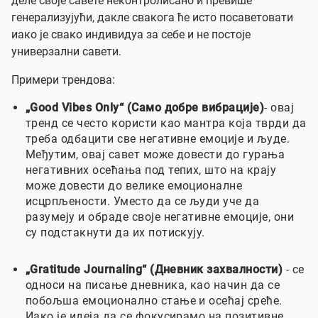
деле своје савете неконтролисано и превише
генерализујући, дакле свакога ће исто посаветовати
иако је свако индивидуа за себе и не постоје
универзални савети.
Примери трендова:
„Good Vibes Only“ (Само добре вибрације)
- овај
тренд се често користи као мантра која тврди да
треба одбацити све негативне емоције и људе.
Међутим, овај савет може довести до гурања
негативних осећања под тепих, што на крају
може довести до велике емоционалне
исцрпљености. Уместо да се људи уче да
разумеју и обраде своје негативне емоције, они
су подстакнути да их потискују.
„Gratitude Journaling“ (Дневник захвалности)
- се
односи на писање дневника, као начин да се
побољша емоционално стање и осећај среће.
Иако је идеја да се фокусирамо на позитивне