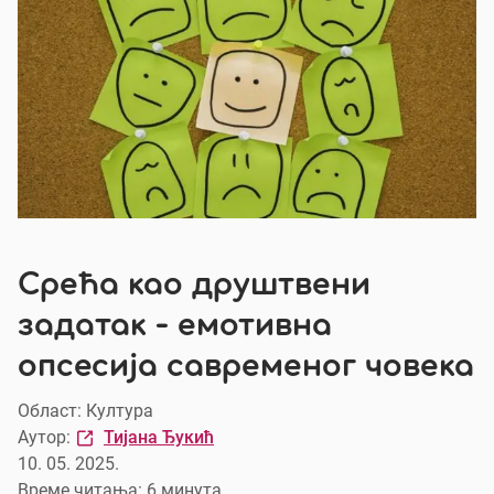
Срећа као друштвени
задатак - емотивна
опсесија савременог човека
Област: Култура
Аутор:
Тијана Ђукић
10. 05. 2025.
Време читања: 6 минутa