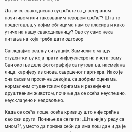
Да ли се свакодневно сусрећете са ,,претераном
позитивом или такозваним терором среће“? Шта то
представља, у којим облицима нам се пласира и како
утиче на нашу свакодневницу? Ово су само нека
питања на која треба дати одговор.
Сагледајмо реалну ситуацију. Замислите младу
студенткињу која прати инфлуенсере на инстаграму.
Сви око ње деле фотографије са путовања, насмејана
лица, каријеру из снова, савршеног партнера. Иако је
она сасвим просечна девојка, са добрим оценама,
нормалним студентским бригама и развијеним
друштвеним животом, почиње да се осећа неуспешно,
неусклађено и недовољно.
Када се осећа лоше, осећа кривицу што није срећна
као сви други. Почиње да се пита: ,,Шта није у реду са
мном?”, уместо да призна себи да има лош дан и да је