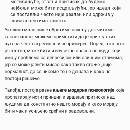
мотивишуће, стални притисак да будемо
најбољи може бити исцрпљујући, јер идеал који
се поставља често није реалан или одржив у
свим аспектима живота.
Уколико мало више обратимо пажњу док читамо
такве савете, можемо приметити да је приступ тих
аутора често агресиван и непримерен. Поред тога што
је штетно, може бити и изузетно опасно по људе који
имају проблема са депресијом или сличним стањима,
јер се може јавити мисао како такво стање ,,није
нормално”, да се никоме то не дешава и како не
постоји решење.
Такође, постоје разне
књиге модерне психологије
које
пропагирају исти принцип и вршење притиска над
људима да константно нешто морају и како морају
бити чак и усиљено срeћни и задовољни.