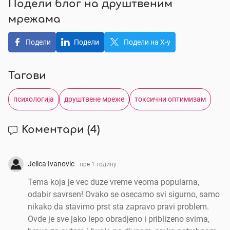
Подели блог на друштвеним
мрежама
Подели
Подели
Подели на X-у
Тагови
психологија
друштвене мреже
токсични оптимизам
Коментари
(4)
Jelica Ivanovic
пре 1 годину
Tema koja je vec duze vreme veoma popularna,
odabir savrsen! Ovako se osecamo svi sigurno, samo
nikako da stavimo prst sta zapravo pravi problem.
Ovde je sve jako lepo obradjeno i priblizeno svima,