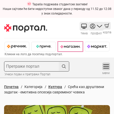
Тараба подржава студентске захтеве!
Наши сајтови ће бити недоступни сваког дана у периоду од 11.52 до 12.08
у знак солидарности.
корпа
тема
профил
Кликни на лого да посетиш под-портал.
мени
Унеси појам и претражи Портал
Почетна
Категорија
Култура
Срећа као друштвени
задатак - емотивна опсесија савременог човека