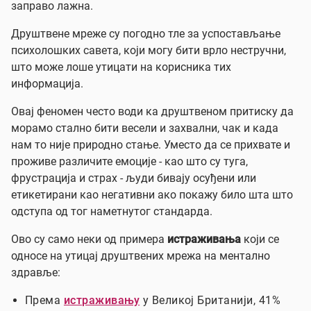
заправо лажна.
Друштвене мреже су погодно тле за успостављање
психолошких саветa, који могу бити врло нестручни,
што може лоше утицати на корисника тих
информација.
Овај феномен често води ка друштвеном притиску да
морамо стално бити весели и захвални, чак и када
нам то није природно стање. Уместо да се прихвате и
проживе различите емоције - као што су туга,
фрустрација и страх - људи бивају осуђени или
етикетирани као негативни ако покажу било шта што
одступа од тог наметнутог стандарда.
Ово су само неки од примера
истраживања
који се
односе на утицај друштвених мрежа на ментално
здравље:
Према
истраживању
у Великој Британији, 41%