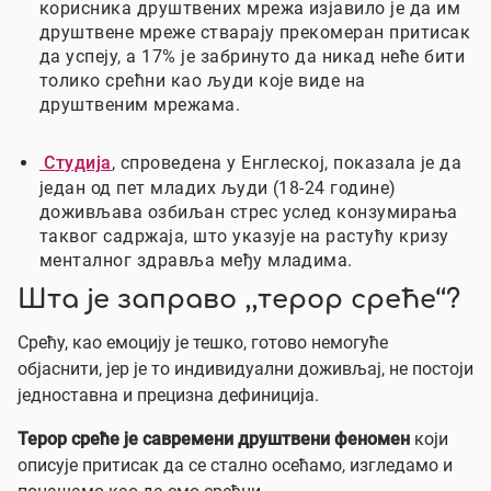
корисника друштвених мрежа изјавило је да им
друштвене мреже стварају прекомеран притисак
да успеју, a 17% је забринуто да никад неће бити
толико срећни као људи које виде на
друштвеним мрежама.
Студија
, спроведенa у Енглеској, показала је да
један од пет младих људи (18-24 године)
доживљава озбиљан стрес услед конзумирања
таквог садржаја, што указује на растућу кризу
менталног здравља међу младима.
Шта је заправо ,,терор среће“?
Срећу, као емоцију је тешко, готово немогуће
објаснити, јер је то индивидуални доживљај, не постоји
једноставна и прецизна дефиниција.
Терор среће је
савремени друштвени феномен
који
описује притисак да се стално осећамо, изгледамо и