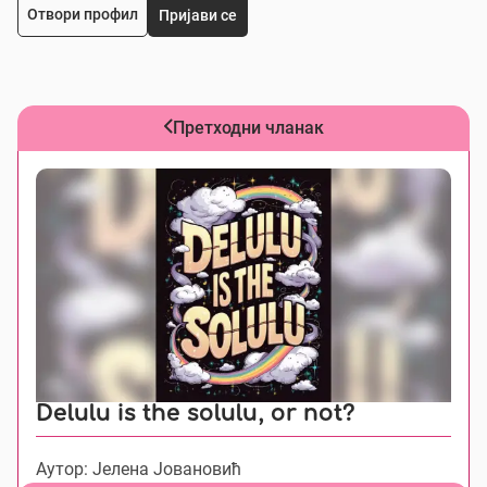
Отвори профил
Пријави се
Претходни чланак
Delulu is the solulu, or not?
Аутор: Јелена Jовановић