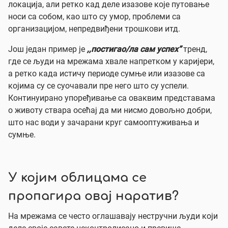
локација, али ретко кад деле изазове које путовање
носи са собом, као што су умор, проблеми са
организацијом, непредвиђени трошкови итд.
Још један пример је
,,постигао/ла сам успех”
тренд,
где се људи на мрежама хвале напретком у каријери,
а ретко када истичу периоде сумње или изазове са
којима су се суочавали пре него што су успели.
Континуирано упоређивање са оваквим представама
о животу ствара осећај да ми нисмо довољно добри,
што нас води у зачарани круг самооптуживања и
сумње.
У којим облицама се
пропагира овај наратив?
На мрежама се често оглашавају нестручни људи који