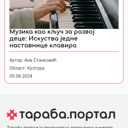
Музика као кључ за развој
деце: Искуства једне
наставнице клавира
Аутор: Ана Станковић
Област: Култура
09.08.2024
Тараба портал је продужетак вредности и мисије