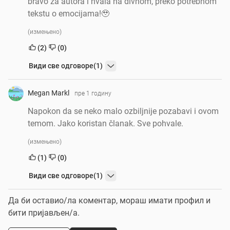
bravo za autora i hvala na divnom, preko potrebnom
tekstu o emocijama!🥹
(измењено)
(2)
(0)
Види све одговоре
(1)
Megan Markl
пре 1 годину
Napokon da se neko malo ozbiljnije pozabavi i ovom
temom. Jako koristan članak. Sve pohvale.
(измењено)
(1)
(0)
Види све одговоре
(1)
Да би оставио/ла коментар, мораш имати профил и
бити пријављен/a.