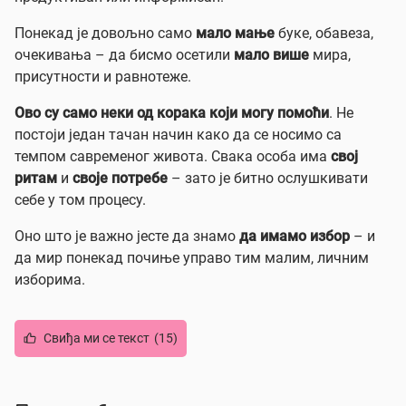
Понекад је довољно само
мало мање
буке, обавеза,
очекивања – да бисмо осетили
мало више
мира,
присутности и равнотеже.
Ово су само неки од корака који могу помоћи
. Не
постоји један тачан начин како да се носимо са
темпом савременог живота. Свака особа има
свој
ритам
и
своје потребе
– зато је битно ослушкивати
себе у том процесу.
Оно што је важно јесте да знамо
да имамо избор
– и
да мир понекад почиње управо тим малим, личним
изборима.
Свиђа ми се текст
(15)