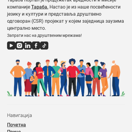
компаније
Тараба.
Настао је из наше посвећености
језику и култури и представља друштвено
одговоран (CSR) пројекат у којем заједница заузима
централно место.
Запрати нас на друштвеним мрежама!
Навигација
Почетна
Приче