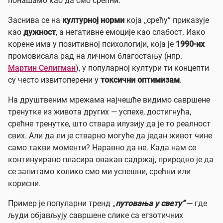
понашамо као да смо срећни.
Заснива се на
културној норми
која ,,срећу” приказује
као
дужност
, а негативне емоције као слабост. Иако
корене има у позитивној психологији, која је
1990-их
промовисала рад на личном благостању (нпр.
Мартин Селигман
), у популарној култури ти концепти
су често извитоперени у
токсични оптимизам
.
На друштвеним мрежама најчешће видимо савршене
тренутке из живота других — успехе, достигнућа,
срећне тренутке, што ствара илузију да је то реалност
свих. Али да ли је стварно могуће да један живот чине
само такви моменти? Наравно да не. Када нам се
континуирано пласира овакав садржај, природно је да
се запитамо колико смо ми успешни, срећни или
корисни.
Пример је популарни тренд ,,
путовања у свету”
— где
људи објављују савршене слике са егзотичних