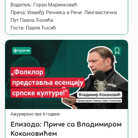
Водитељ: Горан Маринковић
Прича: Између Речника и Речи: Лингвистички
Пут Павла Ћосића
Гости: Павлe Ћосић
Ажурирано пре 4 године
Епизода: Приче са Владимиром
Кокановићем