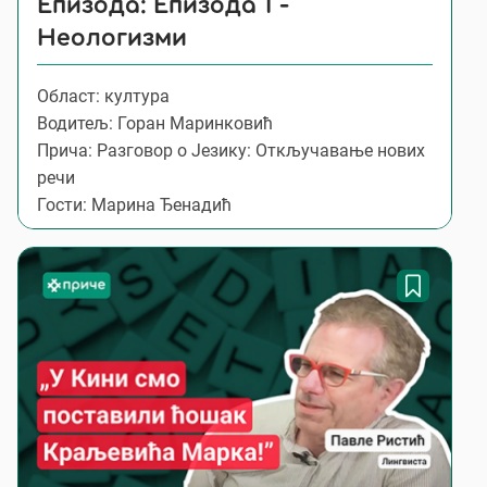
Епизода: Епизода 1 -
Неологизми
Област: култура
Водитељ: Горан Маринковић
Прича: Разговор о Језику: Откључавање нових
речи
Гости: Марина Ђенадић