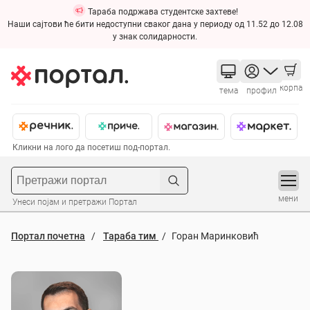
Тараба подржава студентске захтеве!
Наши сајтови ће бити недоступни сваког дана у периоду од 11.52 до 12.08
у знак солидарности.
корпа
тема
профил
Кликни на лого да посетиш под-портал.
мени
Унеси појам и претражи Портал
Портал почетна
Тараба тим
Горан Маринковић