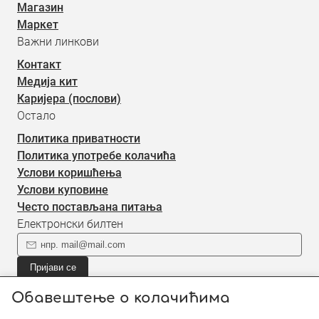
Магазин
Маркет
Важни линкови
Контакт
Медија кит
Каријера (послови)
Остало
Политика приватности
Политика употребе колачића
Услови коришћења
Услови куповине
Често постављана питања
Електронски билтен
Пријави се
Пријави се на наш електронски билтен (newsletter) за
Обавештење о колачићима
информације о новом садржају.