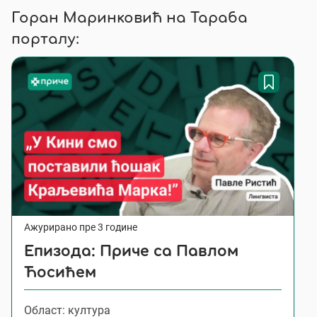
Горан Маринковић на Тараба
порталу:
Ажурирано пре 3 године
Епизода: Приче са Павлом
Ћосићем
Област: култура