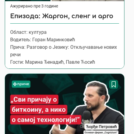
Ажурирано пре 3 године
Епизода: Жаргон, сленг и арго
Област: култура
Водитељ: Горан Маринковић
Прича: Разговор о Језику: Откључавање нових
речи
Гости: Марина Ђенадић, Павлe Ћосић