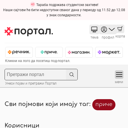
Тараба подржава студентске захтеве!
Наши сајтови ће бити недоступни сваког дана у периоду од 11.52 до 12.08
у знак солидарности.
корпа
тема
профил
Кликни на лого да посетиш под-портал.
мени
Унеси појам и претражи Портал
Сви појмови који имају таг:
приче
Корисници