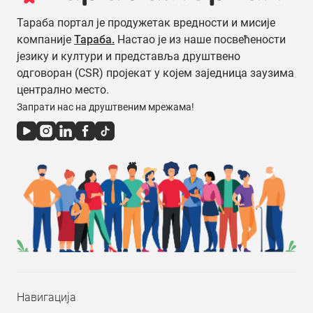
Тараба портал је продужетак вредности и мисије
компаније
Тараба.
Настао је из наше посвећености
језику и култури и представља друштвено
одговоран (CSR) пројекат у којем заједница заузима
централно место.
Запрати нас на друштвеним мрежама!
Навигација