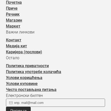
Почетна
Приче
Речник
Магазин
Маркет
Важни линкови
Контакт
Медија кит
Каријера (послови)
Остало
Политика приватности
Политика употребе колачића
Услови коришћења
Услови куповине
Често постављана питања
Електронски билтен
Пријави се