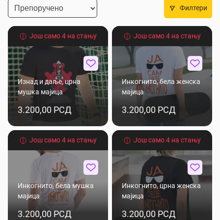
Филтери
Још само 4 на стању
Још само 4 на стању
Изнад и даље, црна
Инкогнито, бела женска
мушка мајица
мајица
3.200,00 РСД
3.200,00 РСД
Још само 4 на стању
Још само 4 на стању
Инкогнито, бела мушка
Инкогнито, црна женска
мајица
мајица
3.200,00 РСД
3.200,00 РСД