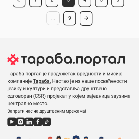
...
9
Тараба портал је продужетак вредности и мисије
компаније
Тараба.
Настао је из наше посвећености
језику и култури и представља друштвено
одговоран (CSR) пројекат у којем заједница заузима
централно место.
Запрати нас на друштвеним мрежама!