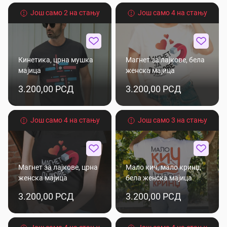
Још само 2 на стању
Још само 4 на стању
Кинетика, црна мушка
Магнет за лајкове, бела
мајица
женска мајица
3.200,00 РСД
3.200,00 РСД
Још само 4 на стању
Још само 3 на стању
Магнет за лајкове, црна
Мало кич, мало кринџ,
женска мајица
бела женска мајица
3.200,00 РСД
3.200,00 РСД