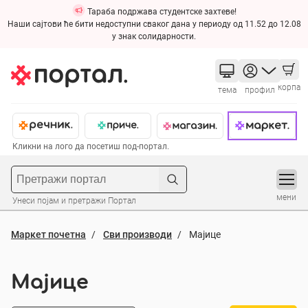
Тараба подржава студентске захтеве!
Наши сајтови ће бити недоступни сваког дана у периоду од 11.52 до 12.08
у знак солидарности.
корпа
тема
профил
Кликни на лого да посетиш под-портал.
мени
Унеси појам и претражи Портал
Маркет почетна
Сви производи
Мајице
Мајице