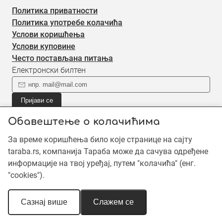
Политика приватности
Политика употребе колачића
Услови коришћења
Услови куповине
Често постављана питања
Електронски билтен
Пријави се
Пријави се на наш електронски билтен (newsletter) за
Обавештење о колачићима
информације о новом садржају.
За време коришћења било које странице на сајту
taraba.rs, компанија Тараба може да сачува одређене
©2019 - 2026 Тараба доо. Сва права задржана. Садржај је
информације на твој уређај, путем "колачића" (енг.
заштићен ауторским правима и власништво је Тараба доо,
"cookies").
осим када је наведено другачије. Неовлашћена употреба
садржаја је забрањена.
Сазнај више
Слажем се