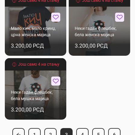
Још само 4 на стању
Још само 4 на стању
Мало кич, мало кринџ,
Неки гадан флешбек,
црна женска мајица
бела женска мајица
3.200,00 РСД
3.200,00 РСД
Још само 4 на стању
Неки гадан флешбек,
бела мушка мајица
3.200,00 РСД
1
2
3
4
5
6