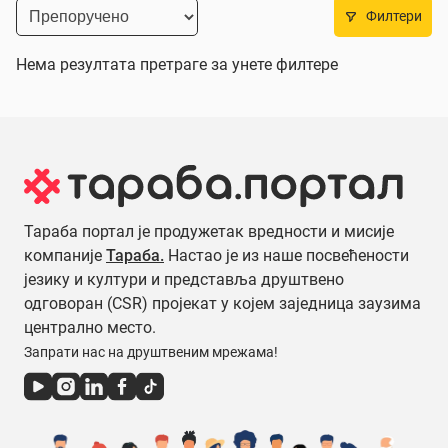
Филтери
Нема резултата претраге за унете филтере
Тараба портал је продужетак вредности и мисије
компаније
Тараба.
Настао је из наше посвећености
језику и култури и представља друштвено
одговоран (CSR) пројекат у којем заједница заузима
централно место.
Запрати нас на друштвеним мрежама!