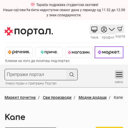
Тараба подржава студентске захтеве!
Наши сајтови ће бити недоступни сваког дана у периоду од 11.52 до 12.08
у знак солидарности.
корпа
тема
профил
Кликни на лого да посетиш под-портал.
мени
Унеси појам и претражи Портал
Маркет почетна
Сви производи
Модни додаци
Капе
Капе