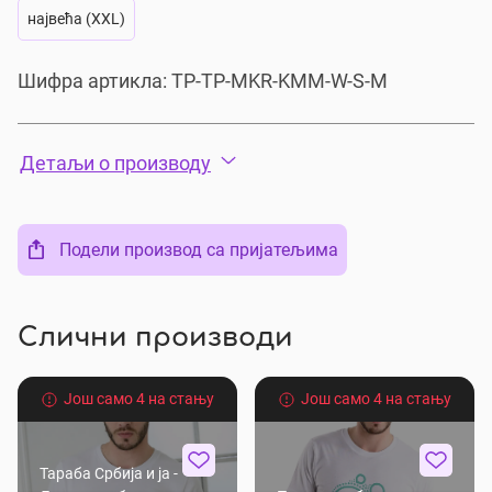
највећа (XXL)
Шифра артикла:
TP-TP-MKR-KMM-W-S-M
Детаљи о производу
Подели производ са пријатељима
Слични производи
Још само 4 на стању
Још само 4 на стању
Тараба Србија и ја -