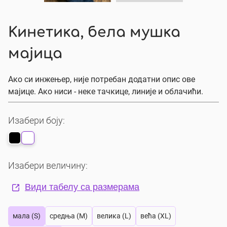
Кинетика, бела мушка
мајица
Ако си инжењер, није потребан додатни опис ове
мајице. Ако ниси - неке тачкице, линије и облачићи.
Изабери боју:
Изабери величину:
Види табелу са размерама
мала (S)
средња (M)
велика (L)
већа (XL)