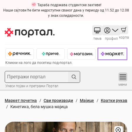
Тараба подржава студентске захтеве!
Наши сајтови ће бити недоступни сваког дана у периоду од 11.52 до 12.08
у знак солидарности.
корпа
тема
профил
Кликни на лого да посетиш под-портал.
мени
Унеси појам и претражи Портал
Маркет почетна
Сви производи
Мајице
Кратки рукав
Кинетика, бела мушка мајица