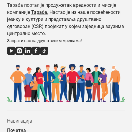
Тараба портал је продужетак вредности и мисије
компаније
Тараба.
Настао је из наше посвећености
језику и култури и представља друштвено
одговоран (CSR) пројекат у којем заједница заузима
централно место.
Запрати нас на друштвеним мрежама!
Навигација
Почетна