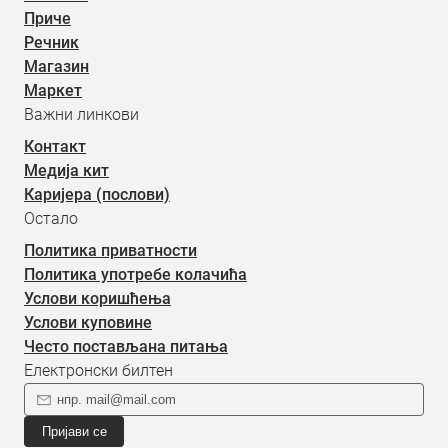
Приче
Речник
Магазин
Маркет
Важни линкови
Контакт
Медија кит
Каријера (послови)
Остало
Политика приватности
Политика употребе колачића
Услови коришћења
Услови куповине
Често постављана питања
Електронски билтен
Пријави се