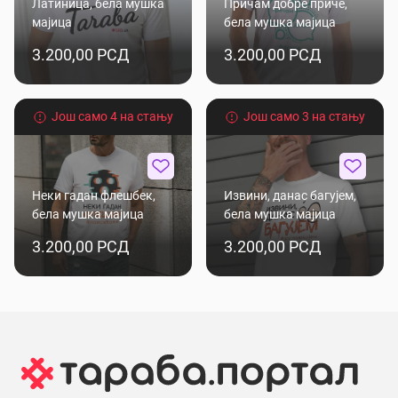
Латиница, бела мушка
Причам добре приче,
мајица
бела мушка мајица
3.200,00 РСД
3.200,00 РСД
Још само 4 на стању
Још само 3 на стању
Неки гадан флешбек,
Извини, данас багујем,
бела мушка мајица
бела мушка мајица
3.200,00 РСД
3.200,00 РСД