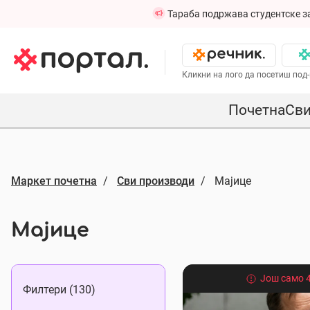
Тараба подржава студентске з
Кликни на лого да посетиш под-
Почетна
Сви
Маркет почетна
Сви производи
Мајице
Мајице
Још само 4
Филтери (130)