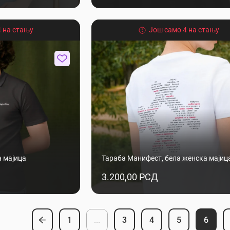
 на стању
Још само 4 на стању
а мајица
Тараба Манифест, бела женска мајиц
3.200,00 РСД
1
...
3
4
5
6