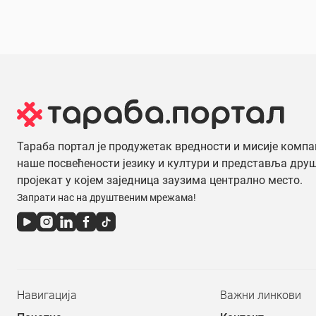
Тараба портал је продужетак вредности и мисије компа
наше посвећености језику и култури и представља дру
пројекат у којем заједница заузима централно место.
Запрати нас на друштвеним мрежама!
Навигација
Важни линкови