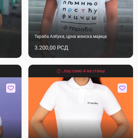
Тараба Азбука, црна женска мајица
3.200,00 РСД
Још само 4 на стању