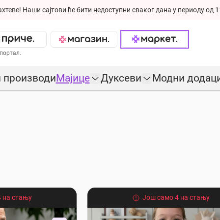
ахтеве!
Наши сајтови ће бити недоступни сваког дана у периоду од 1
портал.
 производи
Мајице
Дуксеви
Модни додац
 на стању
Још само 4 на стању