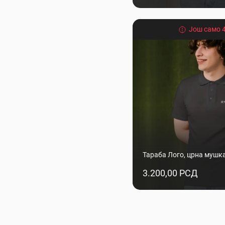
6
8
Још само 4
10
12
14
Тараба Лого, црна мушк
3.200,00 РСД