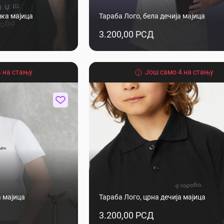
шка мајица
Тараба Лого, бела дечија мајица
3.200,00 РСД
 на стању
Још само 4 на стању
а мајица
Тараба Лого, црна дечија мајица
3.200,00 РСД