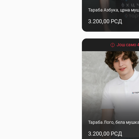
Бела
Тараба Азбука, црна му
Плава
Светло плава
3.200,00 РСД
Зелена
Црвена
Још само 4
Величина:
најмања (XS)
мала (S)
средња (M)
велика (L)
већа (XL)
највећа (XXL)
Тараба Лого, бела мушк
2
4
3.200,00 РСД