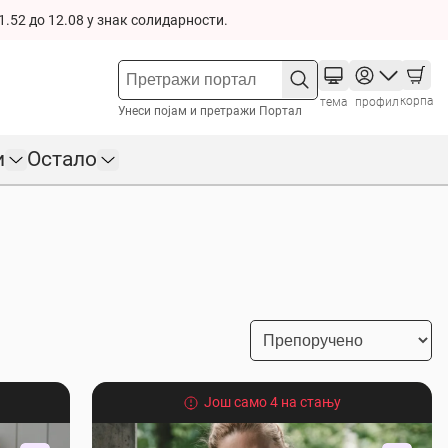
1.52 до 12.08 у знак солидарности.
корпа
тема
профил
Унеси појам и претражи Портал
и
Остало
Још само 4 на стању