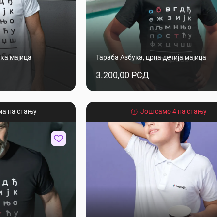
шка мајица
Тараба Азбука, црна дечија мајица
3.200,00 РСД
ма на стању
Још само 4 на стању