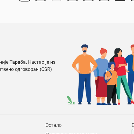
није
Тараба.
Настао је из
штвено одговоран (CSR)
Остало