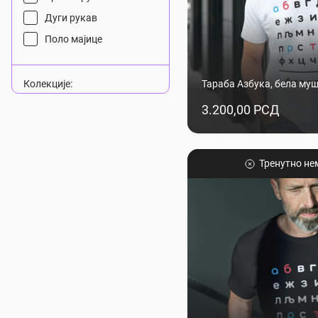
Дуги рукав
Поло мајице
Колекције:
Тараба Азбука, бела му
Речник колекција
3.200,00 РСД
Продуктивност
Тренутно не
Лабеле:
Ново
Aкција
Последњи примерци
Боја:
Црна