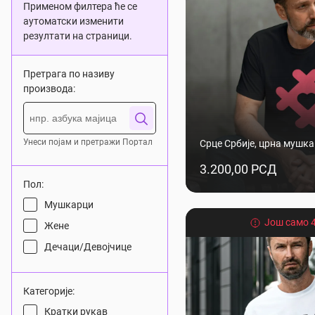
Применом филтера ће се
аутоматски изменити
резултати на страници.
Претрага по називу
производа:
Унеси појам и претражи Портал
Срце Србије, црна мушка
3.200,00 РСД
Пол:
Мушкарци
Још само 4
Жене
Дечаци/Девојчице
Категорије:
Кратки рукав