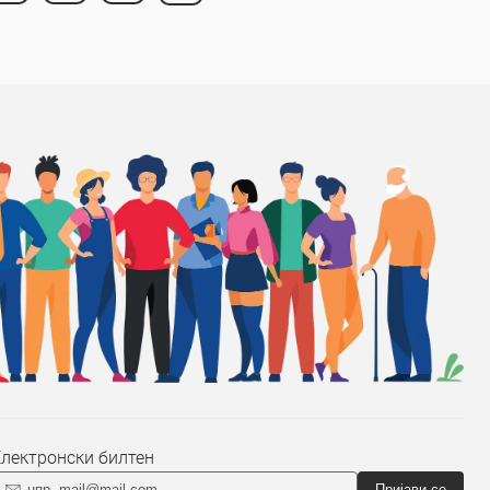
Електронски билтен
Пријави се