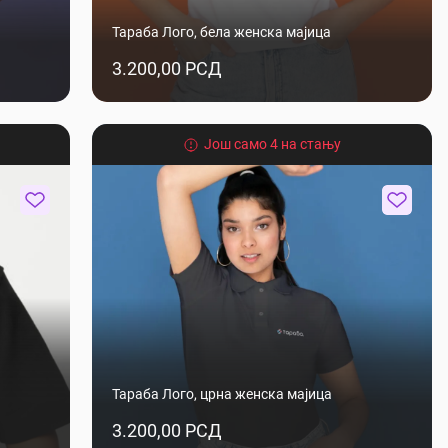
Тараба Лого, бела женска мајица
3.200,00 РСД
Још само 4 на стању
Тараба Лого, црна женска мајица
3.200,00 РСД