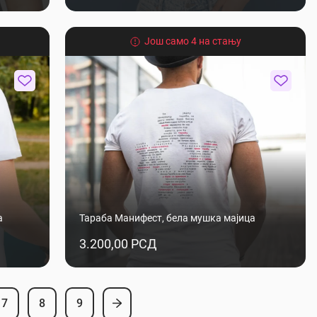
Још само 4 на стању
а
Тараба Манифест, бела мушка мајица
3.200,00 РСД
7
8
9