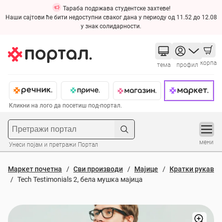
Тараба подржава студентске захтеве!
Наши сајтови ће бити недоступни сваког дана у периоду од 11.52 до 12.08
у знак солидарности.
корпа
тема
профил
Кликни на лого да посетиш под-портал.
мени
Унеси појам и претражи Портал
Маркет почетна
Сви производи
Мајице
Кратки рукав
Tech Testimonials 2, бела мушка мајица