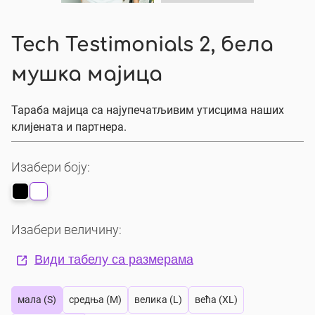
Tech Testimonials 2, бела
мушка мајица
Тараба мајица са најупечатљивим утисцима наших
клијената и партнера.
Изабери боју:
Изабери величину:
Види табелу са размерама
мала (S)
средња (M)
велика (L)
већа (XL)