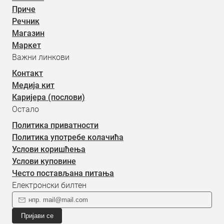
Приче
Речник
Магазин
Маркет
Важни линкови
Контакт
Медија кит
Каријера (послови)
Остало
Политика приватности
Политика употребе колачића
Услови коришћења
Услови куповине
Често постављана питања
Електронски билтен
Пријави се