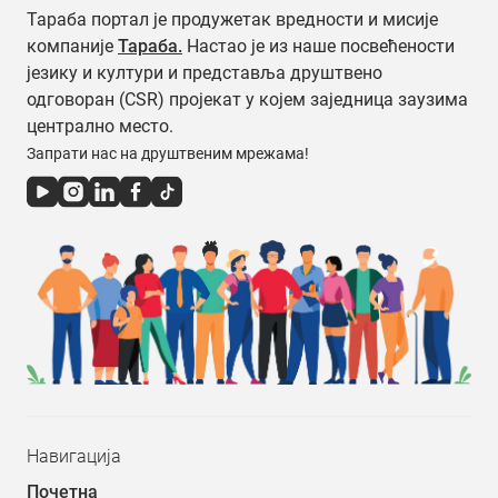
Тараба портал је продужетак вредности и мисије
компаније
Тараба.
Настао је из наше посвећености
језику и култури и представља друштвено
одговоран (CSR) пројекат у којем заједница заузима
централно место.
Запрати нас на друштвеним мрежама!
Навигација
Почетна