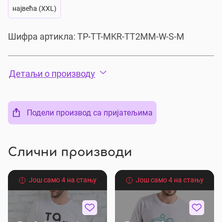
највећа (XXL)
Шифра артикла:
TP-TT-MKR-TT2MM-W-S-M
Детаљи о производу
Подели производ са пријатељима
Слични производи
Још само 4 на стању
Још само 4 на стању