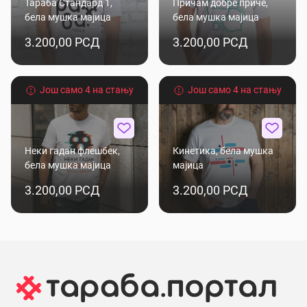
Тараба Стандард 1,
Причам добре приче,
бела мушка мајица
бела мушка мајица
3.200,00 РСД
3.200,00 РСД
Још само 4 на стању
Још само 4 на стању
Неки гадан флешбек,
Кинетика, бела мушка
бела мушка мајица
мајица
3.200,00 РСД
3.200,00 РСД