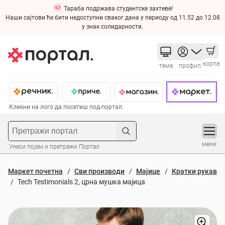
Тараба подржава студентске захтеве!
Наши сајтови ће бити недоступни сваког дана у периоду од 11.52 до 12.08
у знак солидарности.
корпа
тема
профил
Кликни на лого да посетиш под-портал.
мени
Унеси појам и претражи Портал
Маркет почетна
Сви производи
Мајице
Кратки рукав
Tech Testimonials 2, црна мушка мајица