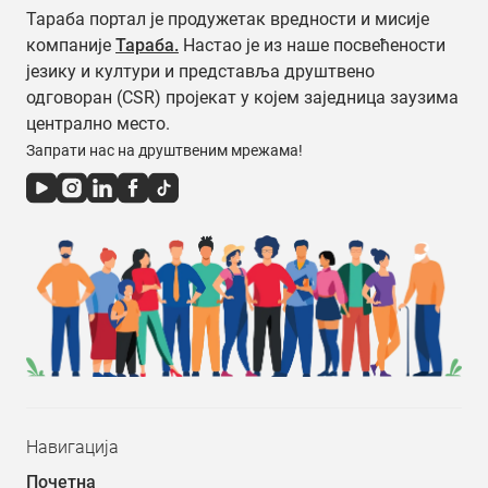
Тараба портал је продужетак вредности и мисије
компаније
Тараба.
Настао је из наше посвећености
језику и култури и представља друштвено
одговоран (CSR) пројекат у којем заједница заузима
централно место.
Запрати нас на друштвеним мрежама!
Навигација
Почетна