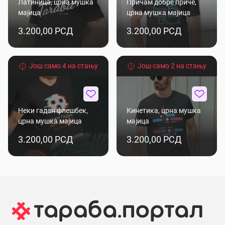
Латиница, црна мушка
Причам добре приче,
мајица
црна мушка мајица
3.200,00 РСД
3.200,00 РСД
Још само 4 на стању
Још само 2 на стању
Неки гадан флешбек,
Кинетика, црна мушка
црна мушка мајица
мајица
3.200,00 РСД
3.200,00 РСД