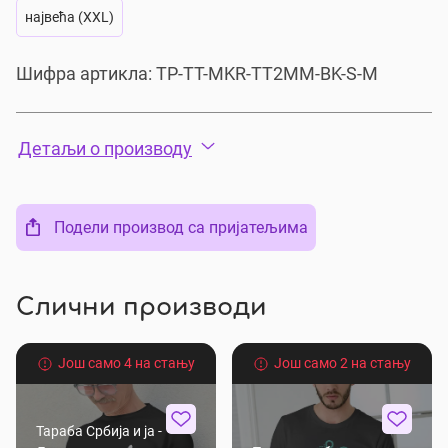
највећа (XXL)
Шифра артикла:
TP-TT-MKR-TT2MM-BK-S-M
Детаљи о производу
Подели производ са пријатељима
Слични производи
Још само 4 на стању
Још само 2 на стању
Тараба Србија и ја -