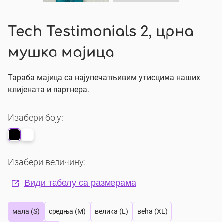
Tech Testimonials 2, црна
мушка мајица
Тараба мајица са најупечатљивим утисцима наших
клијената и партнера.
Изабери боју:
Изабери величину:
Види табелу са размерама
мала (S)
средња (M)
велика (L)
већа (XL)