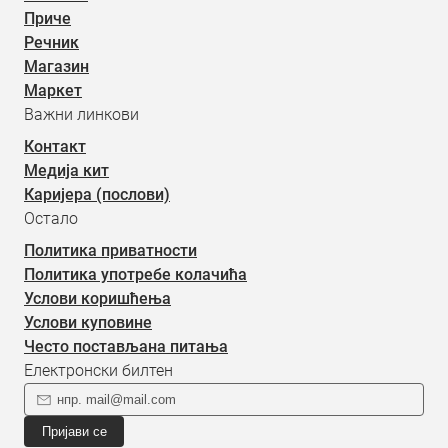
Приче
Речник
Магазин
Маркет
Важни линкови
Контакт
Медија кит
Каријера (послови)
Остало
Политика приватности
Политика употребе колачића
Услови коришћења
Услови куповине
Често постављана питања
Електронски билтен
Пријави се