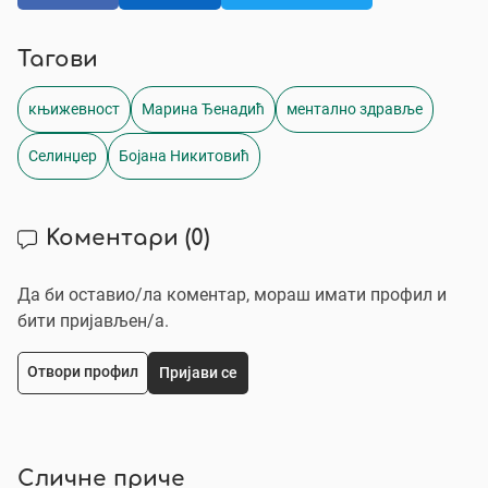
Тагови
књижевност
Марина Ђенадић
ментално здравље
Селинџер
Бојана Никитовић
Коментари
(0)
Да би оставио/ла коментар, мораш имати профил и
бити пријављен/a.
Отвори профил
Пријави се
Сличне приче