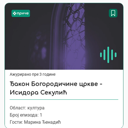
Ажурирано пре 3 године
Ђакон Богородичине цркве -
Исидора Секулић
Област: култура
Број епизода: 1
Гости: Марина Ђенадић