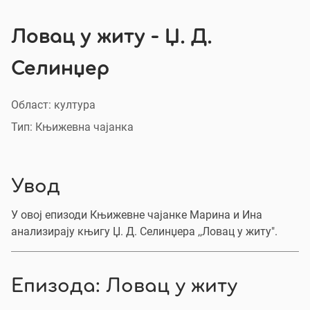
Ловац у житу - Џ. Д.
Селинџер
Област: култура
Тип: Књижевна чајанка
Увод
У овој епизоди Књижевне чајанке Марина и Ина
анализирају књигу Џ. Д. Селинџера ,,Ловац у житу".
Епизода: Ловац у житу