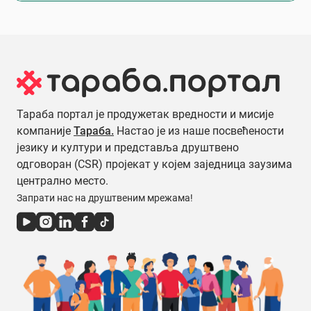
Тараба портал је продужетак вредности и мисије
компаније
Тараба.
Настао је из наше посвећености
језику и култури и представља друштвено
одговоран (CSR) пројекат у којем заједница заузима
централно место.
Запрати нас на друштвеним мрежама!