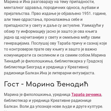
Марина и Ина разговарају на тему припадности,
менталног здравља, породичних односа, љубави и
пријатељства. Прво издање је објављено 1951. године,
али теме одрастања, проналажења себе и
припадности у свету и даље су актуелне. Узимајући у
обзир ту информацију јасно је зашто је ова књига
једна од најчитанијих у свету и омиљена међу свим
генерацијама. Послушај ову Тараба причу и сазнај које
то контроверзе прате ову књигу и зашто је важно
комуницирати са околином и са самим собом.Марина
Ђенадић је филолошкиња, библиотекарка у Градској
библиотеци Београд и уредница у Креативној
радионици Балкан.Ина је литерарни ентузијаста.
Гост - Марина Ђенадић
Марина је филолошкиња, уредница
Тараба речника
,
библиотекар и уредница Креативне радионице
Балкан. Воли да упознаје нове људе и друге културе.