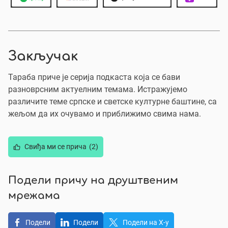
Закључак
Тараба приче је серија подкаста која се бави
разноврсним актуелним темама. Истражујемо
различите теме српске и светске културне баштине, са
жељом да их очувамо и приближимо свима нама.
Свиђа ми се прича
(2)
Подели причу на друштвеним
мрежама
Подели
Подели
Подели на X-у