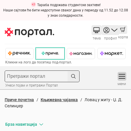
Тараба подржава студентске захтеве!
Наши сајтови ће бити недоступни сваког дана у периоду од 11.52 до 12.08
у знак солидарности.
корпа
тема
профил
Кликни на лого да посетиш под-портал.
мени
Унеси појам и претражи Портал
Приче почетна
Књижевна чајанка
Ловац у житу - Џ. Д.
Селинџер
Брза навигација