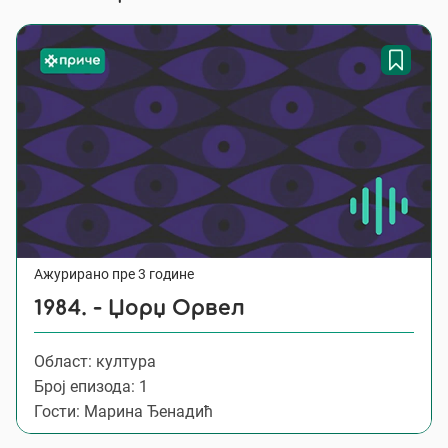
Ажурирано пре 3 године
1984. - Џорџ Орвел
Област: култура
Број епизода: 1
Гости: Марина Ђенадић