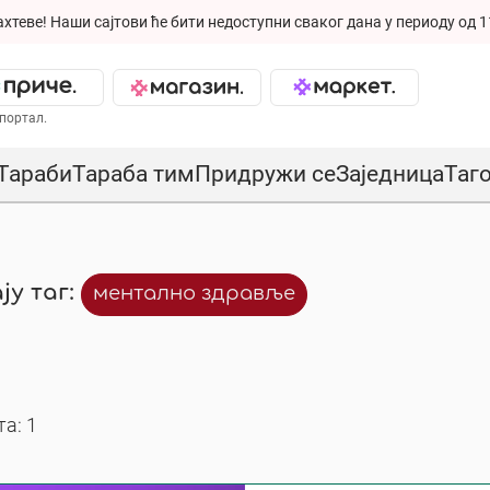
ахтеве!
Наши сајтови ће бити недоступни сваког дана у периоду од 1
портал.
Тараби
Тараба тим
Придружи се
Заједница
Таг
ју таг:
ментално здравље
а: 1