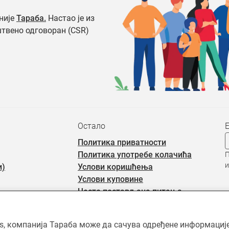
није
Тараба.
Настао је из
штвено одговоран (CSR)
Остало
Политика приватности
Политика употребе колачића
П
и
и)
Услови коришћења
Услови куповине
Често постављана питања
rs, компанија Тараба може да сачува одређене информације 
ићен ауторским правима и власништво је Тараба доо, осим када је 