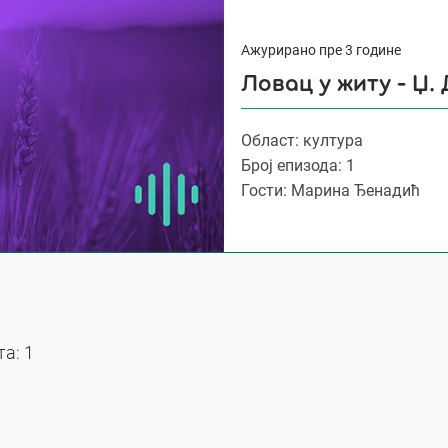
Ажурирано пре 3 године
Ловац у житу - Џ.
Област: култура
Број епизода: 1
Гости: Марина Ђенадић
а: 1