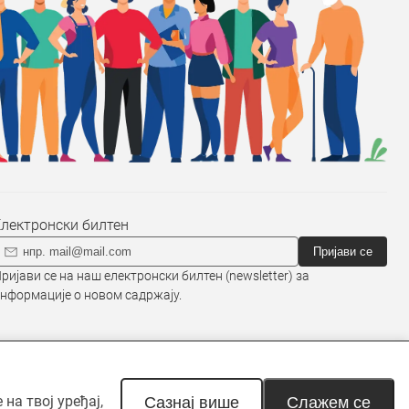
Електронски билтен
Пријави се
ријави се на наш електронски билтен (newsletter) за
нформације о новом садржају.
на твој уређај,
наведено другачије. Неовлашћена
Сазнај више
Слажем се