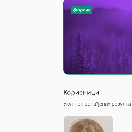
Корисници
Укупно пронађених резултат