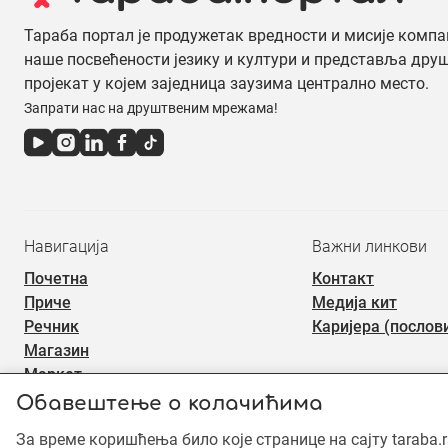
Тараба портал је продужетак вредности и мисије компа
наше посвећености језику и култури и представља дру
пројекат у којем заједница заузима централно место.
Запрати нас на друштвеним мрежама!
Навигација
Важни линкови
Почетна
Контакт
Приче
Медија кит
Речник
Каријера (послов
Магазин
Маркет
Обавештење о колачићима
За време коришћења било које странице на сајту taraba.
©2019 - 2026 Тараба доо. Сва права задржана. Садржај је зашт