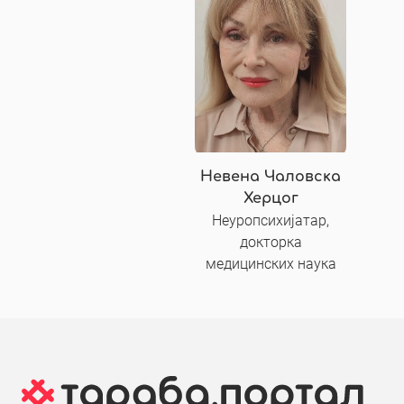
Невена Чаловска
Херцог
Неуропсихијатар,
докторка
медицинских наука