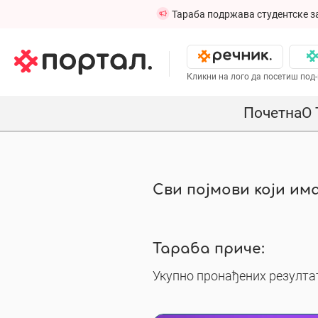
Тараба подржава студентске з
Кликни на лого да посетиш под-
Почетна
О 
Сви појмови који има
Тараба приче:
Укупно пронађених резултат