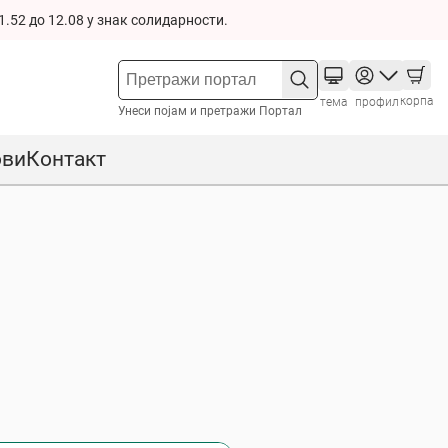
1.52 до 12.08 у знак солидарности.
корпа
тема
профил
Унеси појам и претражи Портал
ови
Контакт