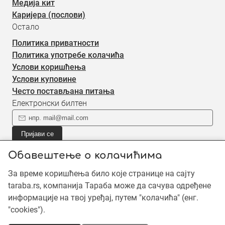
Медија кит
Каријера (послови)
Остало
Политика приватности
Политика употребе колачића
Услови коришћења
Услови куповине
Често постављана питања
Електронски билтен
Пријави се
Пријави се на наш електронски билтен (newsletter) за
Обавештење о колачићима
информације о новом садржају.
За време коришћења било које странице на сајту
taraba.rs, компанија Тараба може да сачува одређене
©2019 - 2026 Тараба доо. Сва права задржана. Садржај је
информације на твој уређај, путем "колачића" (енг.
заштићен ауторским правима и власништво је Тараба доо,
"cookies").
осим када је наведено другачије. Неовлашћена употреба
садржаја је забрањена.