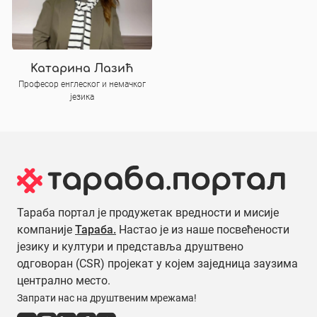
Катарина Лазић
Професор енглеског и немачког
језика
Тараба портал је продужетак вредности и мисије
компаније
Тараба.
Настао је из наше посвећености
језику и култури и представља друштвено
одговоран (CSR) пројекат у којем заједница заузима
централно место.
Запрати нас на друштвеним мрежама!