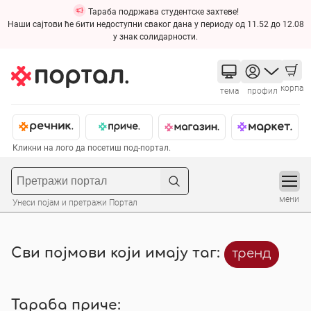
Тараба подржава студентске захтеве!
Наши сајтови ће бити недоступни сваког дана у периоду од 11.52 до 12.08
у знак солидарности.
корпа
тема
профил
Кликни на лого да посетиш под-портал.
мени
Унеси појам и претражи Портал
Сви појмови који имају таг:
тренд
Тараба приче: