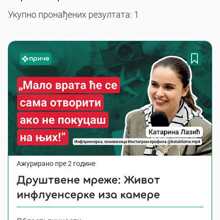
Укупно пронађених резултата: 1
Ажурирано пре 2 године
Друштвене мреже: Живот
инфлуенсерке иза камере