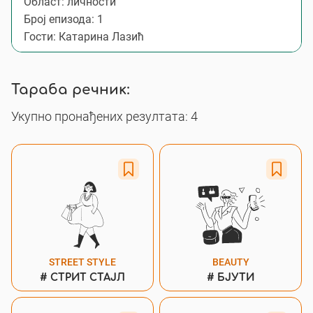
Област: личности
Број епизода: 1
Гости: Катарина Лазић
Тараба речник:
Укупно пронађених резултата: 4
STREET STYLE
BEAUTY
#
СТРИТ СТАЈЛ
#
БЈУТИ