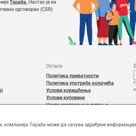
није
Тараба.
Настао је из
штвено одговоран (CSR)
Остало
Политика приватности
Политика употребе колачића
П
и
и)
Услови коришћења
Услови куповине
Често постављана питања
rs, компанија Тараба може да сачува одређене информације 
ићен ауторским правима и власништво је Тараба доо, осим када је 