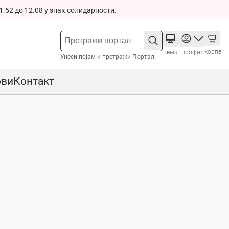
1.52 до 12.08 у знак солидарности.
корпа
тема
профил
Унеси појам и претражи Портал
ови
Контакт