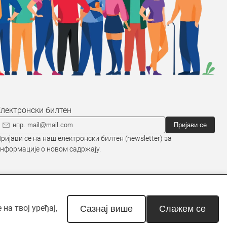
Електронски билтен
Пријави се
ријави се на наш електронски билтен (newsletter) за
нформације о новом садржају.
на твој уређај,
наведено другачије. Неовлашћена
Сазнај више
Слажем се