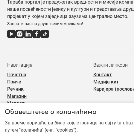
Тараба портал је продужетак вредности и мисије компа
наше посвећености језику и култури и представља дру
пројекат у којем заједница заузима централно место.
Запрати нас на друштвеним мрежама!
Навигација
Важни линкови
Почетна
Контакт
Приче
Медија кит
Речник
Каријера (послов
Магазин
Маркет
Обавештење о колачићима
За време коришћења било које странице на сајту taraba.
©2019 - 2026 Тараба доо. Сва права задржана. Садржај је зашт
употреба садржаја је забрањена.
путем "колачића" (енг. "cookies").