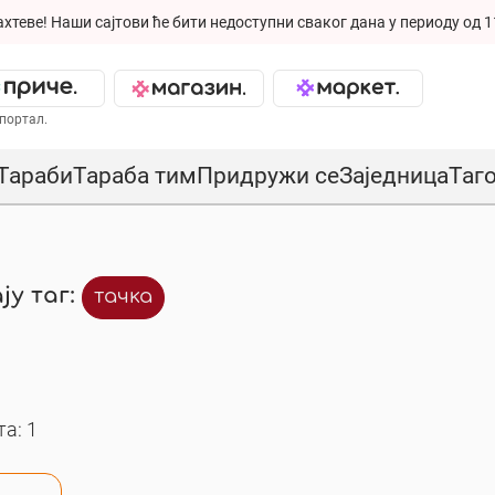
ахтеве!
Наши сајтови ће бити недоступни сваког дана у периоду од 1
портал.
Тараби
Тараба тим
Придружи се
Заједница
Таг
ју таг:
тачка
а: 1