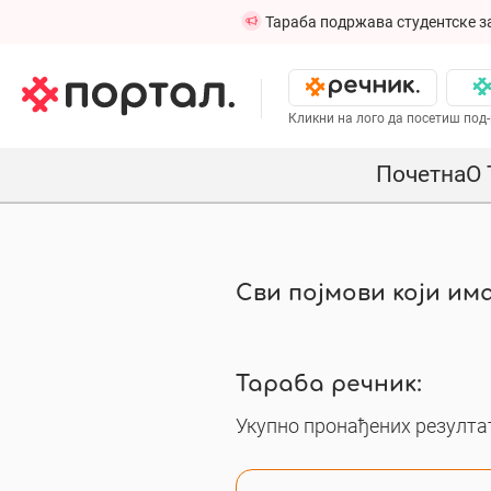
Тараба подржава студентске з
Кликни на лого да посетиш под-
Почетна
О 
Сви појмови који има
Тараба речник:
Укупно пронађених резултат