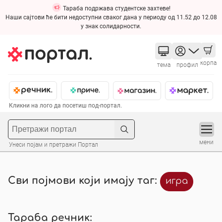
Тараба подржава студентске захтеве!
Наши сајтови ће бити недоступни сваког дана у периоду од 11.52 до 12.08
у знак солидарности.
корпа
тема
профил
Кликни на лого да посетиш под-портал.
мени
Унеси појам и претражи Портал
Сви појмови који имају таг:
игра
Тараба речник: