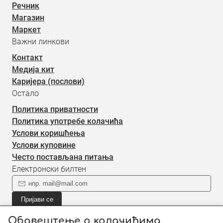
Речник
Магазин
Маркет
Важни линкови
Контакт
Медија кит
Каријера (послови)
Остало
Политика приватности
Политика употребе колачића
Услови коришћења
Услови куповине
Често постављана питања
Електронски билтен
Пријави се
Пријави се на наш електронски билтен (newsletter) за
Обавештење о колачићима
информације о новом садржају.