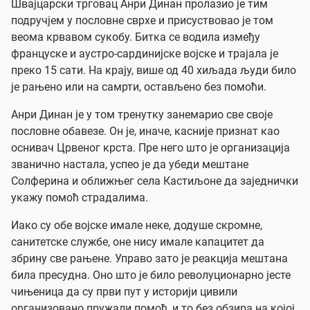
Швајцарски трговац Анри Динан пролазио је тим
подручјем у пословне сврхе и присуствовао је том
веома крвавом сукобу. Битка се водила између
француске и аустро-сардинијске војске и трајала је
преко 15 сати. На крају, више од 40 хиљада људи било
је рањено или на самрти, остављено без помоћи.
Анри Динан је у том тренутку занемарио све своје
пословне обавезе. Он је, иначе, касније признат као
оснивач Црвеног крста. Пре него што је организација
званично настала, успео је да убеди мештане
Солферина и оближњег села Кастиљоне да заједнички
укажу помоћ страдалима.
Иако су обе војске имале неке, додуше скромне,
санитетске службе, оне нису имале капацитет да
збрину све рањене. Управо зато је реакција мештана
била пресудна. Оно што је било револуционарно јесте
чињеница да су први пут у историји цивили
организовано пружали помоћ, и то без обзира на којој