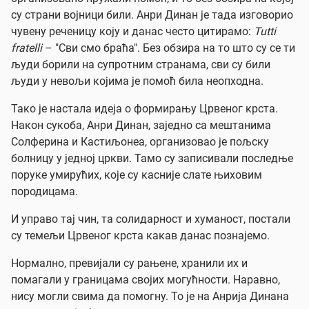
су страни војници били. Анри Динан је тада изговорио
чувену реченицу коју и данас често цитирамо:
Tutti
fratelli
– "Сви смо браћа". Без обзира на то што су се ти
људи борили на супротним странама, сви су били
људи у невољи којима је помоћ била неопходна.
Тако је настала идеја о формирању Црвеног крста.
Након сукоба, Анри Динан, заједно са мештанима
Солферина и Кастиљонеа, организовао је пољску
болницу у једној цркви. Тамо су записивали последње
поруке умирућих, које су касније слате њиховим
породицама.
И управо тај чин, та солидарност и хуманост, постали
су темељи Црвеног крста какав данас познајемо.
Нормално, превијали су рањене, хранили их и
помагали у границама својих могућности. Наравно,
нису могли свима да помогну. То је на Анрија Динана