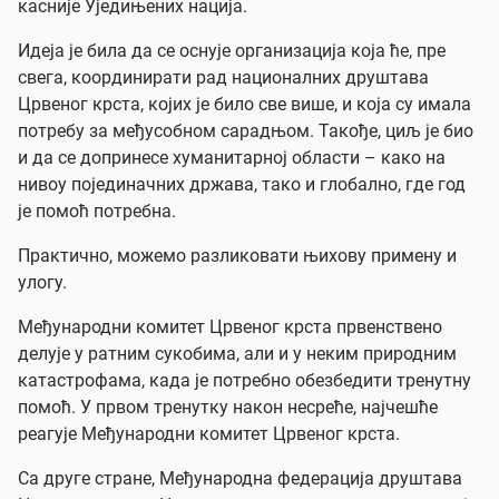
касније Уједињених нација.
Идеја је била да се оснује организација која ће, пре
свега, координирати рад националних друштава
Црвеног крста, којих је било све више, и која су имала
потребу за међусобном сарадњом. Такође, циљ је био
и да се допринесе хуманитарној области – како на
нивоу појединачних држава, тако и глобално, где год
је помоћ потребна.
Практично, можемо разликовати њихову примену и
улогу.
Међународни комитет Црвеног крста првенствено
делује у ратним сукобима, али и у неким природним
катастрофама, када је потребно обезбедити тренутну
помоћ. У првом тренутку након несреће, најчешће
реагује Међународни комитет Црвеног крста.
Са друге стране, Међународна федерација друштава