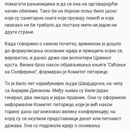
помагати рањеницима и да се она на одговарајући
начин обележе. Тако би на бојном пољу било јасно
које су санитарне снаге које пружају помоћ и које
свакако не би требало да постану мете ни једне ни
друге стране.
Када говоримо о самом почетку, временом је дошло
до формулисања основних идеја и принципа којих се,
вероватно, и данас држе сви волонтери Црвеног
крста. Веома брзо након објављивања књиге "Сећање
на Солферино", формиран је Комитет петорице.
То је било пет највиђенијих људи Швајцарске, на челу
са Анријем Динаном. Међу њима су били један
генерал, два лекара и један правник. Они су оформили
неформални Комитет петорице, који је већ након
годину дана организовао велику конференцију, на
којој су се окупили представници десет или петнаест
држава. Оне су подржале идеју о оснивању