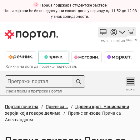
Тараба подржава студентске захтеве!
Наши сајтови ће бити недоступни сваког дана у периоду од 11.52 до 12.08
у знак солидарности.
корпа
тема
профил
Кликни на лого да посетиш под-портал.
мени
Унеси појам и претражи Портал
Портал почетна
Приче са...
Црвени крст: Национални
хероји који говоре делима
Препис епизоде: Прича са
Александром