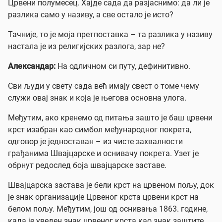
Црвени полумесец. Хајде сада да разјаснимо: да ли је
разлика само у називу, а све остало је исто?
Тачније, то је моја претпоставка – та разлика у називу
настала је из религијских разлога, зар не?
Александар:
На одличном си путу, дефинитивно.
Сви људи у свету сада већ имају свест о томе чему
служи овај знак и која је његова основна улога.
Међутим, ако кренемо од питања зашто је баш црвени
крст изабран као симбол међународног покрета,
одговор је једноставан – из чисте захвалности
грађанима Швајцарске и оснивачу покрета. Узет је
обрнут редослед боја швајцарске заставе.
Швајцарска застава је бели крст на црвеном пољу, док
је знак организације Црвеног крста црвени крст на
белом пољу. Међутим, још од оснивања 1863. године,
када је уведен знак црвеног крста као знак заштите