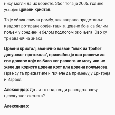
нису могли да их користе. Због тога је 2006. године
усвојен
црвени кристал
.
То је облик сличан ромбу, али заправо представља
квадрат ротиране оријентације, црвене боје, са белим
пољем у средини и белом подлогом око њега. Ово су
три званична знака.
Црвени кристал, званично назван "знак из Трећег
допунског протокола", прихваћен је као решење за
све државе које из било ког разлога не могу или не
желе да користе црвени крст или црвени полумесец.
Прве су га прихватиле и почеле да примењују Еритреја
и Израел.
Александар:
Да ли то онда води разводњавању
целокупног система?
Александар: