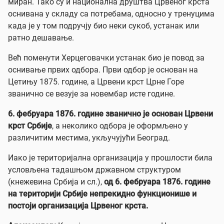
миран. Тако су и национална друштва Црвеног крста
оснивана у складу са потребама, односно у тренуцима
када је у том подручју био неки сукоб, устанак или
ратно дешавање.
Већ поменути Херцеговачки устанак био је повод за
оснивање првих одбора. Први одбор је основан на
Цетињу 1875. године, а Црвени крст Црне Горе
званично се везује за новембар исте године.
6. фебруара 1876. године званично је основан Црвени
крст Србије
, а неколико одбора је оформљено у
различитим местима, укључујући Београд.
Иако је територијална организација у прошлости била
условљена тадашњом државном структуром
(кнежевина Србија и сл.),
од 6. фебруара 1876. године
на територији Србије непрекидно функционише и
постоји организација Црвеног крста.