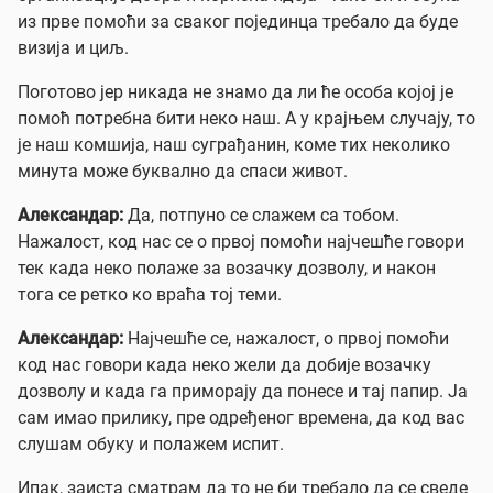
из прве помоћи за сваког појединца требало да буде
визија и циљ.
Поготово јер никада не знамо да ли ће особа којој је
помоћ потребна бити неко наш. А у крајњем случају, то
је наш комшија, наш суграђанин, коме тих неколико
минута може буквално да спаси живот.
Александар:
Да, потпуно се слажем са тобом.
Нажалост, код нас се о првој помоћи најчешће говори
тек када неко полаже за возачку дозволу, и након
тога се ретко ко враћа тој теми.
Александар:
Најчешће се, нажалост, о првој помоћи
код нас говори када неко жели да добије возачку
дозволу и када га приморају да понесе и тај папир. Ја
сам имао прилику, пре одређеног времена, да код вас
слушам обуку и полажем испит.
Ипак, заиста сматрам да то не би требало да се сведе