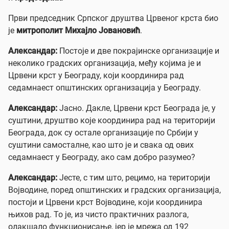
Први председник Српског друштва Црвеног крста био
је
митрополит Михајло Јовановић
.
Александар:
Постоје и две покрајинске организације и
неколико градских организација, међу којима је и
Црвени крст у Београду, који координира рад
седамнаест општинских организација у Београду.
Александар:
Јасно. Дакле, Црвени крст Београда је, у
суштини, друштво које координира рад на територији
Београда, док су остале организације по Србији у
суштини самосталне, као што је и свака од ових
седамнаест у Београду, ако сам добро разумео?
Александар:
Јесте, с тим што, рецимо, на територији
Војводине, поред општинских и градских организација,
постоји и Црвени крст Војводине, који координира
њихов рад. То је, из чисто практичних разлога,
олакшало функционисање, јер је мрежа од 192