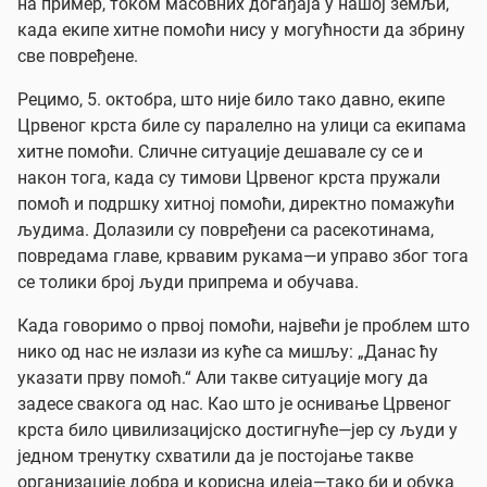
на пример, током масовних догађаја у нашој земљи,
када екипе хитне помоћи нису у могућности да збрину
све повређене.
Рецимо, 5. октобра, што није било тако давно, екипе
Црвеног крста биле су паралелно на улици са екипама
хитне помоћи. Сличне ситуације дешавале су се и
након тога, када су тимови Црвеног крста пружали
помоћ и подршку хитној помоћи, директно помажући
људима. Долазили су повређени са расекотинама,
повредама главе, крвавим рукама—и управо због тога
се толики број људи припрема и обучава.
Када говоримо о првој помоћи, највећи је проблем што
нико од нас не излази из куће са мишљу: „Данас ћу
указати прву помоћ.“ Али такве ситуације могу да
задесе свакога од нас. Као што је оснивање Црвеног
крста било цивилизацијско достигнуће—јер су људи у
једном тренутку схватили да је постојање такве
организације добра и корисна идеја—тако би и обука