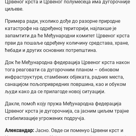
Црвеног крста и Црвеног полумесеца има дугорочније
циљеве.
Примера ради, уколико дође до разорне природне
катастрофе на одређеној територији, најлакше је
запамтити да ће Међународни комитет Црвеног крста
први да пошаље одређену количину средстава, хране,
ћебади и других основних потрепштина.
Док ће Међународна федерација Црвеног крста након
тога реаговати са дугорочним планом – обновом
инфраструктуре, стамбених објеката, радних места,
санацијом пољопривредних површина, као и обуком
људи како да се прилагоде новој ситуацији.
Дакле, помоћ коју пружа Међународна федерација
Црвеног крста је дугорочнија, са јасним циљем трајне
стабилизације угрожених подручја.
Александар:
Јасно. Овде си поменуо Црвени крст и