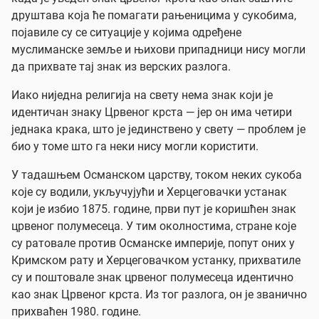
друштава која ће помагати рањеницима у сукобима,
појавиле су се ситуације у којима одређене
муслиманске земље и њихови припадници нису могли
да прихвате тај знак из верских разлога.
Иако ниједна религија на свету нема знак који је
идентичан знаку Црвеног крста — јер он има четири
једнака крака, што је јединствено у свету — проблем је
био у томе што га неки нису могли користити.
У тадашњем Османском царству, током неких сукоба
које су водили, укључујући и Херцеговачки устанак
који је избио 1875. године, први пут је коришћен знак
црвеног полумесеца. У тим околностима, стране које
су ратовале против Османске империје, попут оних у
Кримском рату и Херцеговачком устанку, прихватиле
су и поштовале знак црвеног полумесеца идентично
као знак Црвеног крста. Из тог разлога, он је званично
прихваћен 1980. године.