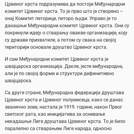
Црвеног крста подразумева да постоји Међународни
комитет Црвеног крста. То је прво што је створено –
онај Комитет петорице, петоро људи. Управо је то
данашњи Међународни комитет Црвеног крста. Они су
покренули идеју о стварању овакве организације, коју
су државе прихватиле, а потом су свака на својој
територији основале друштво Црвеног крста.
И сам Међународни комитет Црвеног крста је
швајцарска организација. Дакле, јесте међународна,
али је по својој форми и структури дефинитивно
швајцарска.
Са друге стране, Међународна федерација друштава
Црвеног крста и Црвеног полумесеца, како се данас
званично зове, настала је 1919. године, након Првог
светског рата, као иницијатива за оснивање
некадашње Лиге друштава Црвеног крста. То је било
паралелно са стварањем Лиге народа, односно