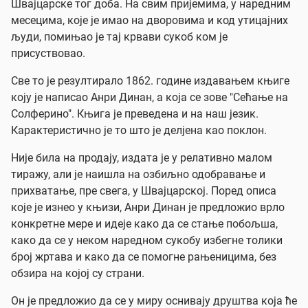
Швајцарске тог доба. На свим пријемима, у наредним
месецима, које је имао на дворовима и код утицајних
људи, помињао је тај крвави сукоб ком је
присуствовао.
Све то је резултирало 1862. године издавањем књиге
коју је написао Анри Динан, а која се зове "Сећање на
Солферино". Књига је преведена и на наш језик.
Карактеристично је то што је делјена као поклон.
Није била на продају, издата је у релативно малом
тиражу, али је наишла на озбиљно одобравање и
прихватање, пре свега, у Швајцарској. Поред описа
које је изнео у књизи, Анри Динан је предложио врло
конкретне мере и идеје како да се стање побољша,
како да се у неком наредном сукобу избегне толики
број жртава и како да се помогне рањеницима, без
обзира на којој су страни.
Он је предложио да се у миру оснивају друштва која ће