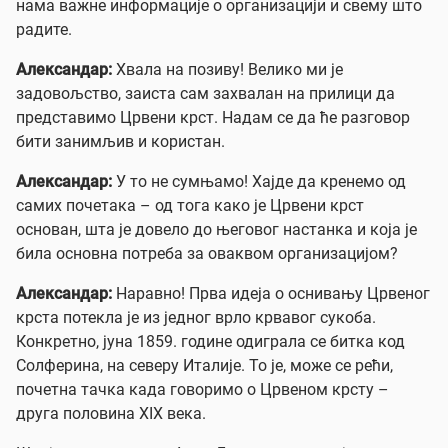
нама важне информације о организацији и свему што
радите.
Александар:
Хвала на позиву! Велико ми је
задовољство, заиста сам захвалан на прилици да
представимо Црвени крст. Надам се да ће разговор
бити занимљив и користан.
Александар:
У то не сумњамо! Хајде да кренемо од
самих почетака – од тога како је Црвени крст
основан, шта је довело до његовог настанка и која је
била основна потреба за оваквом организацијом?
Александар:
Наравно! Прва идеја о оснивању Црвеног
крста потекла је из једног врло крвавог сукоба.
Конкретно, јуна 1859. године одиграла се битка код
Солферина, на северу Италије. То је, може се рећи,
почетна тачка када говоримо о Црвеном крсту –
друга половина XIX века.