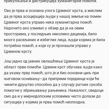
прикупљање и дистрибуција хуманитарне помоћи.
Ово је прва и основна улога Црвеног крста, а мислим
да је прва асоцијација људи у нашој земљи на помен
Црвеног крста управо нека хуманитарна помоћ.
Нарочито ако узмемо у обзир да је на овим
просторима, у последњих неколико деценија, било
много расељених и избеглих лица, људи којима је била
потребна помоћ, а који су је пронашли управо у
Црвеном крсту.
Још једно од јавних овлашћења Црвеног крста је
област прве помоћи. Црвени крст обучава људе како
да укажу прву помоћ, што је и био основни циљ при
његовом оснивању—да припреми појединце који ће
чинити друштво способно да у случају ратних сукоба
помогне у збрињавању рањеника. Нажалост, сведоци
смо да и у мирнодопским условима често долази до
ситуација у којима је прва помоћ неопходна.