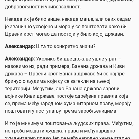
добровољност и универзалност.
Некада их је било више, некада мање, али ових седам
је званично усвојено и морају се поштовати како би
Црвени крст могао да постоји у било којој држави.
Aлександар:
Шта то конкретно значи?
Александар:
Уколико би две државе ушле у рат –
назовимо их, ради примера, Банана држава и Киви
држава – Црвени крст Банана државе би се најпре
бринуо о људима који су се затекли на њеној
територији. Међутим, ако Банана држава зароби
војнике Киви државе, постоје одређена правила која
се, према међународном хуманитарном праву, морају
поштовати у поступању према заробљеницима.
И то је минимум поштовања људских права. Међутим,
не треба мешати људска права и међународно
хуманитарно право, јер се међународно хуманитарно