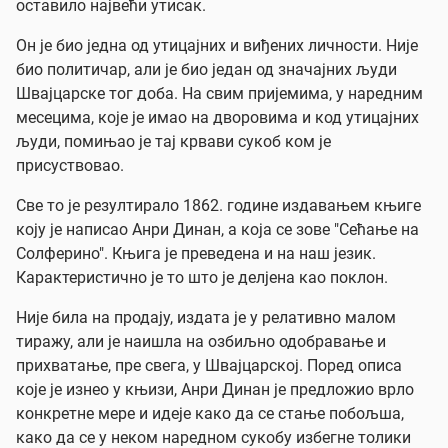
оставило највећи утисак.
Он је био једна од утицајних и виђених личности. Није
био политичар, али је био један од значајних људи
Швајцарске тог доба. На свим пријемима, у наредним
месецима, које је имао на дворовима и код утицајних
људи, помињао је тај крвави сукоб ком је
присуствовао.
Све то је резултирало 1862. године издавањем књиге
коју је написао Анри Динан, а која се зове "Сећање на
Солферино". Књига је преведена и на наш језик.
Карактеристично је то што је делјена као поклон.
Није била на продају, издата је у релативно малом
тиражу, али је наишла на озбиљно одобравање и
прихватање, пре свега, у Швајцарској. Поред описа
које је изнео у књизи, Анри Динан је предложио врло
конкретне мере и идеје како да се стање побољша,
како да се у неком наредном сукобу избегне толики