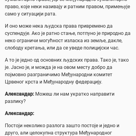
право, које неки називају и ратним правом, примењује
само у ситуацији рата.
И оно може нека људска права привремено да
суспендује. Ако је ратно стање, потпуно је природно да
неко ограничи могућност изласка из земље, дакле,
слободу кретања, или да се уведе полицијски час.
А то је једно од основних људских права. Тако је, тако
је. Јасно је, и можда је на овом месту добро да
појмовно разграничимо Међународни комитет
Црвеног крста и Међународну федерацију.
Александар:
Можеш ли нам укратко направити
разлику?
Александар:
Постоји неколико разлога зашто постоје и једно и
друго, али целокупна структура Међународног