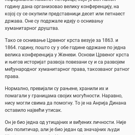
годину дана организовао велику конференцију, на
којој су се окупили представници десет или петнаест
држава. Оне су подржале идеју о оснивању
хуманитарног друштва.
Тако се оснивање Црвеног крста везује за 1863. и
1864. годину, пошто су у обе године одржане по једна
велика конференција у Женеви. Основи Црвеног крста
и његов историјат развоја повезани су и са развојем
међународног хуманитарног права, такозваног ратног
права.
Нормално, превијали су рањене, хранили их и
помагали у границама својих могућности. Наравно,
нису могли свима да помогну. То је на Анрија Динана
оставило највећи утисак.
Он је био једна од утицајних и виђених личности. Није
био политичар, али је био један од значајних људи