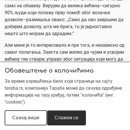
само на обавезу. Верујем да велика већина—сигурно
90% људи који полажу прву помоћ због возачке
дозволе—размишља овако: „Само да ово завршим да
добијем дозволу, шта ме брига, то је једноставно
нешто што морам да одрадим.“
Али мене је то интересовало и пре тога, и независно од
самог полагања. Заиста сам желео да чујем и усвојим
већину тих ствари, управо због ситуација које могу да
се десе у будућности.
Обавештење о колачићима
Александар:
Шта мислиш, како је сада стање када
За време коришћења било које странице на сајту
говоримо о тежњи ка том циљу да сваки грађанин
taraba.rs, компанија Тараба може да сачува одређене
буде обучен за пружање прве помоћи, а не само због
информације на твој уређај, путем "колачића" (енг.
административних обавеза, попут возачке дозволе?
"cookies").
Александар:
Па, имамо заиста позитивна искуства.
Црвени крст има дугу традицију обучавања и добру
Сазнај више
Слажем се
школу прве помоћи, посебно у Србији. Свако ко је