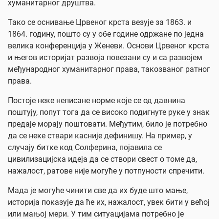
хуманитарног друштва.
Тако се оснивање Црвеног крста везује за 1863. и
1864. годину, пошто су у обе године одржане по једна
велика конференција у Женеви. Основи Црвеног крста
и његов историјат развоја повезани су и са развојем
међународног хуманитарног права, такозваног ратног
права.
Постоје неке неписане норме које се од давнина
поштују, попут тога да се високо подигнуте руке у знак
предаје морају поштовати. Међутим, било је потребно
да се неке ствари касније дефинишу. На пример, у
случају битке код Солферина, појавила се
цивилизацијска идеја да се створи свест о томе да,
нажалост, ратове није могуће у потпуности спречити.
Мада је могуће чинити све да их буде што мање,
историја показује да ће их, нажалост, увек бити у већој
или мањој мери. У тим ситуацијама потребно је