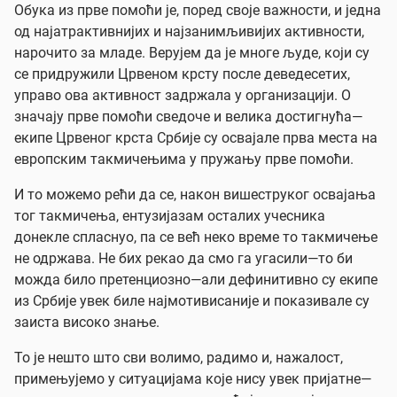
Обука из прве помоћи је, поред своје важности, и једна
од најатрактивнијих и најзанимљивијих активности,
нарочито за младе. Верујем да је многе људе, који су
се придружили Црвеном крсту после деведесетих,
управо ова активност задржала у организацији. О
значају прве помоћи сведоче и велика достигнућа—
екипе Црвеног крста Србије су освајале прва места на
европским такмичењима у пружању прве помоћи.
И то можемо рећи да се, након вишеструког освајања
тог такмичења, ентузијазам осталих учесника
донекле спласнуо, па се већ неко време то такмичење
не одржава. Не бих рекао да смо га угасили—то би
можда било претенциозно—али дефинитивно су екипе
из Србије увек биле најмотивисаније и показивале су
заиста високо знање.
То је нешто што сви волимо, радимо и, нажалост,
примењујемо у ситуацијама које нису увек пријатне—