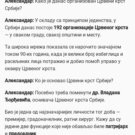
Александар:
Како је данас организован Црвени крст
Србије?
Александар:
У складу са принципом јединства, у
Србији данас постоје
192 организације Црвеног крста
— у сваком граду, свакој општини и месту.
Та широка мрежа показала се нарочито значајном
током 90-их година, када је велики број избеглица и
расељених лица потражио и добио помоћ управо у
оквиру Црвеног крста.
Александар:
Ко је основао Црвени крст Србије?
Александар:
Посебно треба поменути
др. Владана
Ђорђевића
, оснивача Црвеног крста Србије.
Био је једна од најзначајнијих личности тог доба —
премијер, градоначелник, ратни хирург. Кажу да су
једине две функције које није обављао биле
патријарх
и
председник
.