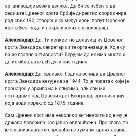
организације веома велика. Да би се избегло да
седиште Црвеног крста Србије директно координира
рад свих 192, створени су међунивои, попут Црвеног
крста Београда и покрајинских организација.
Александар:
Да. Ти конкретно долазиш из Црвеног
крста Звездара, секретар си те организације. Које су
ваше главне активности? Верујем да их има много и
да их обављате већ дуги низ година.
Александар:
Да, свакако. Година оснивања Црвеног
крста Звездара везује се за 1944. То је податак који је
пронађен у архивама и списима, али сви ми
потпадамо под Црвени крст Београда, организацију
која води порекло од 1876. године.
Сам Црвени крст има неколико активности које му је
држава поверила као јавна овлашћења. Пре свега, то
је организовање и спровођење хуманитарних акција,