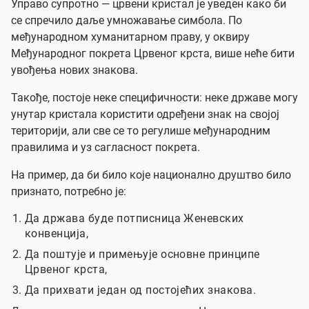
Управо супротно — црвени кристал је уведен како би
се спречило даље умножавање симбола. По
међународном хуманитарном праву, у оквиру
Међународног покрета Црвеног крста, више неће бити
увођења нових знакова.
Такође, постоје неке специфичности: неке државе могу
унутар кристала користити одређени знак на својој
територији, али све се то регулише међународним
правилима и уз сагласност покрета.
На пример, да би било које национално друштво било
признато, потребно је:
Да држава буде потписница Женевских
конвенција,
Да поштује и примењује основне принципе
Црвеног крста,
Да прихвати један од постојећих знакова.