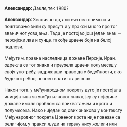
Александар:
Дакле, тек 1980?
Александар:
Званично да, али његова примена и
поштовање били су присутни у пракси много пре тог
званичног усвајања. Тада је постојао још један знак —
персијски лав и сунце, такође црвене боје на белој
подлози.
Међутим, правна наследница државе Персије, Иран,
одрекла се тог знака и преузела црвени полумесец у
своју употребу, задржавши право да у будућности, ако
буде потребно, поново врати стари знак.
Након тога, у међународном покрету дуго је постојала
иницијатива за увођење новог знака, јер су поједине
државе имале проблем са прихватањем и крста и
полумесеца. Иако ниједан од ових знакова у контексту
Међународног покрета Црвеног крста није повезан са
религијом, у пракси људи на терену нису желели или