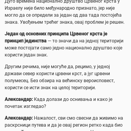
Дуго времена национално друштво Црвеног крста у
Израелу није било међународно признато, јер није
могло да се определи за један од два тада постојећа
знака. Увођењем трећег знака, овај проблем је решен.
Један од основних принципа Црвеног крста је
принцип јединства
— то значи да на једној територији
може постојати само једно национално друштво које
користи један знак.
Другим речима, није могуће да, рецимо, у једној
држави север користи црвени крст, а југ црвени
полумесец. Без обзира на већинску вероисповест,
користи се исти знак на целој територији.
Александар:
Када долази до оснивања и како је
почетак изгледао?
Александар:
Нажалост, сви смо свесни да живимо на
раскрсници путева и да је овај регион ретко када био