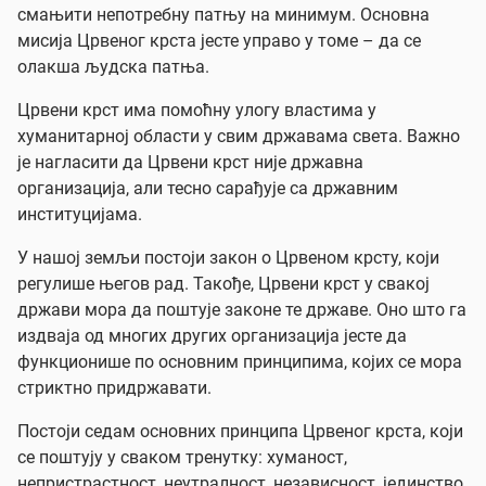
смањити непотребну патњу на минимум. Основна
мисија Црвеног крста јесте управо у томе – да се
олакша људска патња.
Црвени крст има помоћну улогу властима у
хуманитарној области у свим државама света. Важно
је нагласити да Црвени крст није државна
организација, али тесно сарађује са државним
институцијама.
У нашој земљи постоји закон о Црвеном крсту, који
регулише његов рад. Такође, Црвени крст у свакој
држави мора да поштује законе те државе. Оно што га
издваја од многих других организација јесте да
функционише по основним принципима, којих се мора
стриктно придржавати.
Постоји седам основних принципа Црвеног крста, који
се поштују у сваком тренутку: хуманост,
непристрастност, неутралност, независност, јединство,