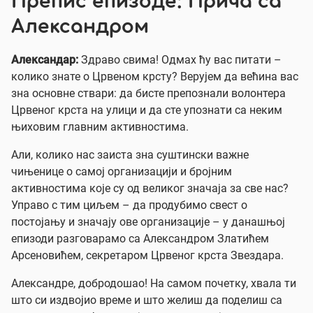
Препис епизоде: Прича са
Александром
Александар:
Здраво свима! Одмах ћу вас питати –
колико знате о Црвеном крсту? Верујем да већина вас
зна основне ствари: да бисте препознали волонтера
Црвеног крста на улици и да сте упознати са неким
њиховим главним активностима.
Али, колико нас заиста зна суштински важне
чињенице о самој организацији и бројним
активностима које су од великог значаја за све нас?
Управо с тим циљем – да продубимо свест о
постојању и значају ове организације – у данашњој
епизоди разговарамо са Александром Златићем
Арсеновићем, секретаром Црвеног крста Звездара.
Александре, добродошао! На самом почетку, хвала ти
што си издвојио време и што желиш да поделиш са