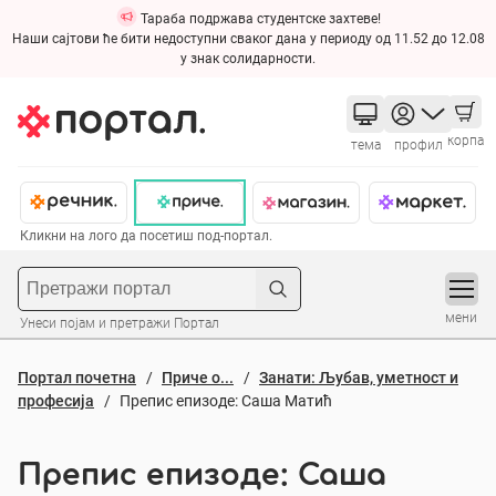
Тараба подржава студентске захтеве!
Наши сајтови ће бити недоступни сваког дана у периоду од 11.52 до 12.08
у знак солидарности.
корпа
тема
профил
Кликни на лого да посетиш под-портал.
мени
Унеси појам и претражи Портал
Портал почетна
Приче о...
Занати: Љубав, уметност и
професија
Препис епизоде: Саша Матић
Препис епизоде: Саша