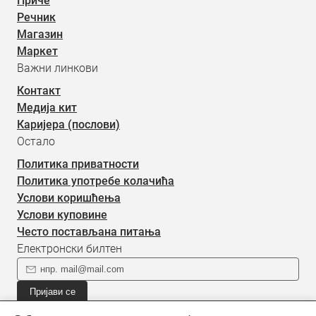
Приче
Речник
Магазин
Маркет
Важни линкови
Контакт
Медија кит
Каријера (послови)
Остало
Политика приватности
Политика употребе колачића
Услови коришћења
Услови куповине
Често постављана питања
Електронски билтен
Пријави се
Пријави се на наш електронски билтен (newsletter) за