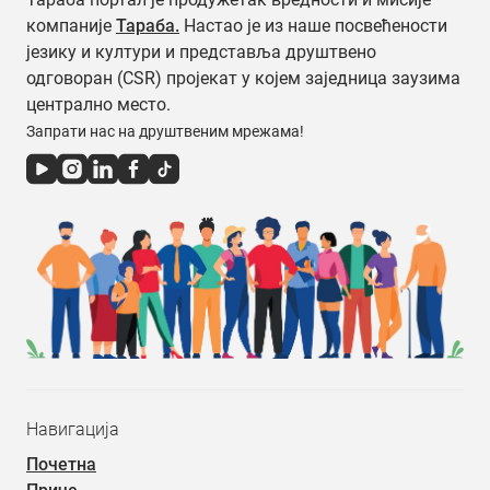
компаније
Тараба.
Настао је из наше посвећености
језику и култури и представља друштвено
одговоран (CSR) пројекат у којем заједница заузима
централно место.
Запрати нас на друштвеним мрежама!
Навигација
Почетна