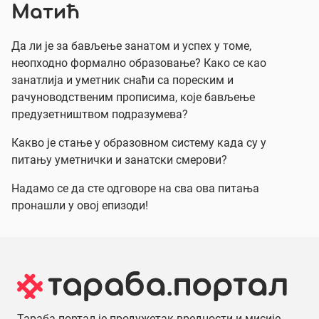
Матић
Да ли је за бављење занатом и успех у томе,
неопходно формално образовање? Како се као
занатлија и уметник снаћи са пореским и
рачуноводственим прописима, које бављење
предузетништвом подразумева?
Какво је стање у образовном систему када су у
питању уметнички и занатски смерови?
Надамо се да сте одговоре на сва ова питања
пронашли у овој епизоди!
Тараба портал је продужетак вредности и мисије