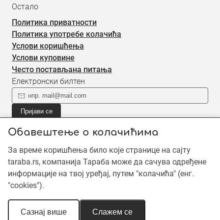
Остало
Политика приватности
Политика употребе колачића
Услови коришћења
Услови куповине
Често постављана питања
Електронски билтен
Пријави се
Пријави се на наш електронски билтен (newsletter) за
Обавештење о колачићима
информације о новом садржају.
За време коришћења било које странице на сајту
taraba.rs, компанија Тараба може да сачува одређене
©2019 - 2026 Тараба доо. Сва права задржана. Садржај је
информације на твој уређај, путем "колачића" (енг.
заштићен ауторским правима и власништво је Тараба доо,
"cookies").
осим када је наведено другачије. Неовлашћена употреба
садржаја је забрањена.
Сазнај више
Слажем се