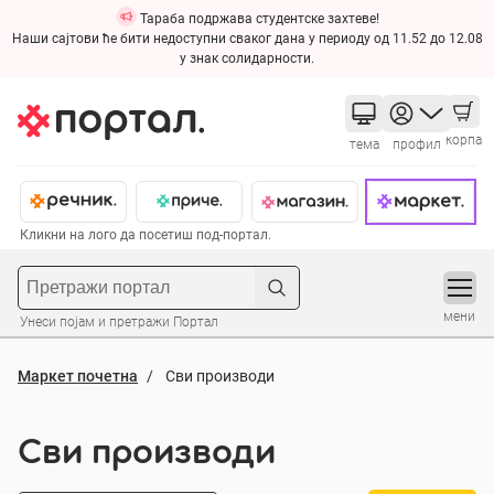
Тараба подржава студентске захтеве!
Наши сајтови ће бити недоступни сваког дана у периоду од 11.52 до 12.08
у знак солидарности.
корпа
тема
профил
Кликни на лого да посетиш под-портал.
мени
Унеси појам и претражи Портал
Маркет почетна
Сви производи
Сви производи