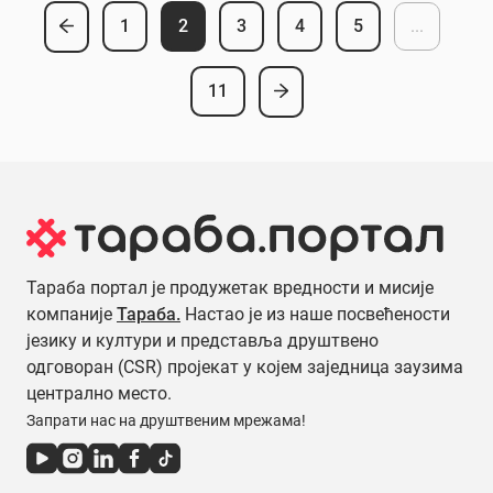
1
2
3
4
5
...
11
Тараба портал је продужетак вредности и мисије
компаније
Тараба.
Настао је из наше посвећености
језику и култури и представља друштвено
одговоран (CSR) пројекат у којем заједница заузима
централно место.
Запрати нас на друштвеним мрежама!