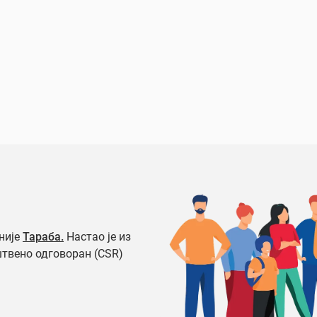
није
Тараба.
Настао је из
штвено одговоран (CSR)