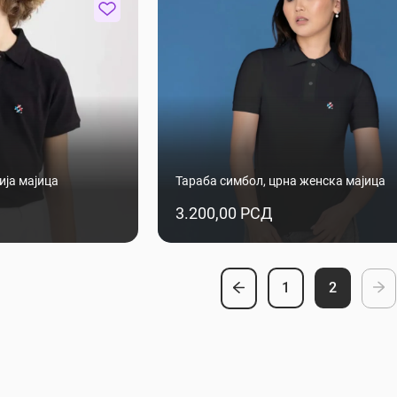
ија мајица
Тараба симбол, црна женска мајица
3.200,00 РСД
1
2