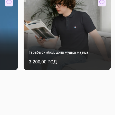
Тараба симбол, црна мушка мајица
3.200,00 РСД