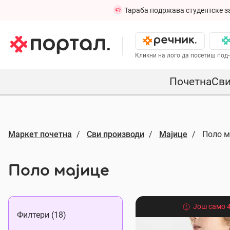
Тараба подржава студентске з
Кликни на лого да посетиш под-
Почетна
Сви
Маркет почетна
Сви производи
Мајице
Поло м
Поло мајице
Још само 4
Филтери (18)