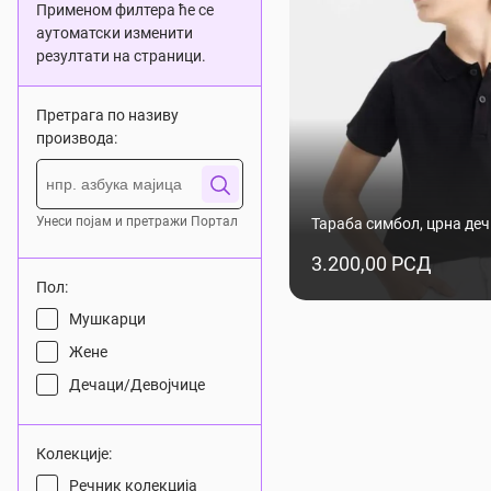
Применом филтера ће се
аутоматски изменити
резултати на страници.
Претрага по називу
производа:
Унеси појам и претражи Портал
Тараба симбол, црна деч
3.200,00 РСД
Пол:
Мушкарци
Жене
Дечаци/Девојчице
Колекције:
Речник колекција