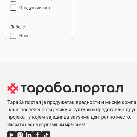
Продуктивност
Лабеле:
Ново
Aкција
Последњи примерци
Боја:
Црна
Бела
Плава
Тараба портал је продужетак вредности и мисије компа
наше посвећености језику и култури и представља дру
Светло плава
пројекат у којем заједница заузима централно место.
Зелена
Запрати нас на друштвеним мрежама!
Црвена