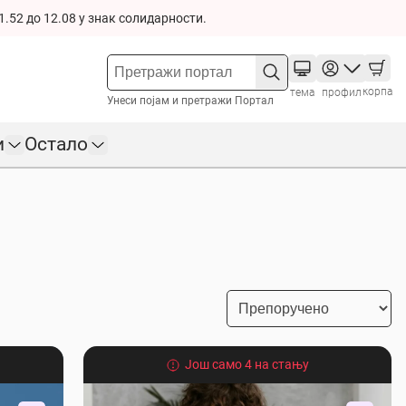
1.52 до 12.08 у знак солидарности.
корпа
тема
профил
Унеси појам и претражи Портал
и
Остало
Још само 4 на стању