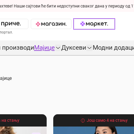
ахтеве!
Наши сајтови ће бити недоступни сваког дана у периоду од 1
портал.
 производи
Мајице
Дуксеви
Модни додац
ајице
 на стању
Још само 4 на стању