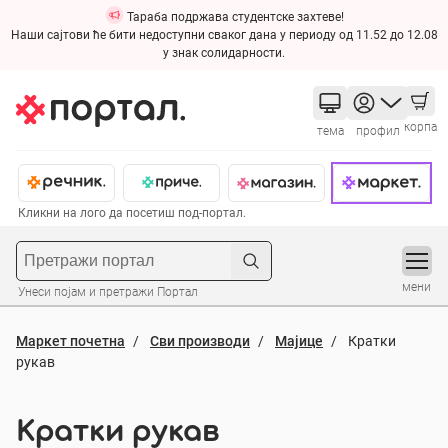
Тараба подржава студентске захтеве!
Наши сајтови ће бити недоступни сваког дана у периоду од 11.52 до 12.08
у знак солидарности.
корпа
тема
профил
Кликни на лого да посетиш под-портал.
мени
Унеси појам и претражи Портал
Маркет почетна
Сви производи
Мајице
Кратки
рукав
Кратки рукав