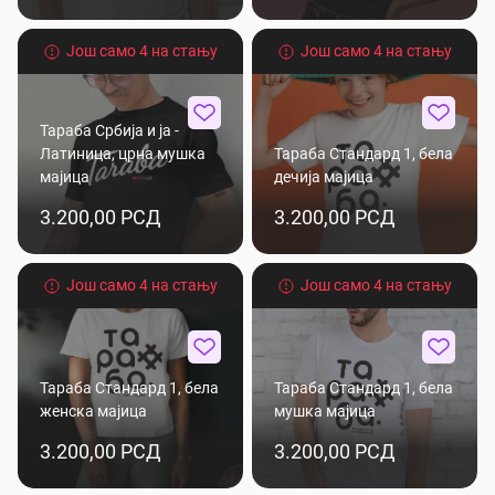
Још само 4 на стању
Још само 4 на стању
Тараба Србија и ја -
Латиница, црна мушка
Тараба Стандард 1, бела
мајица
дечија мајица
3.200,00 РСД
3.200,00 РСД
Још само 4 на стању
Још само 4 на стању
Тараба Стандард 1, бела
Тараба Стандард 1, бела
женска мајица
мушка мајица
3.200,00 РСД
3.200,00 РСД