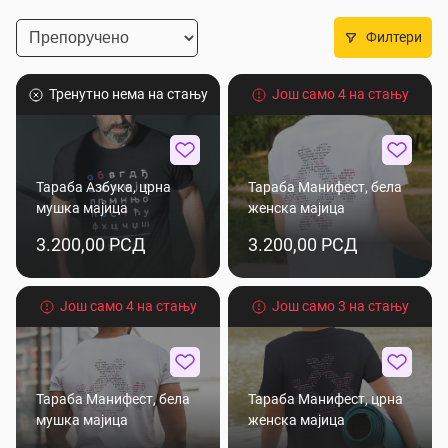
Филтери
Тренутно нема на стању
Још само 4 на стању
Тараба Азбука, црна
Тараба Манифест, бела
мушка мајица
женска мајица
3.200,00 РСД
3.200,00 РСД
Још само 4 на стању
Још само 3 на стању
Тараба Манифест, бела
Тараба Манифест, црна
мушка мајица
женска мајица