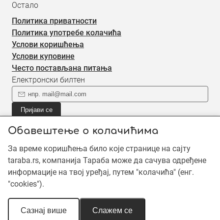
Остало
Политика приватности
Политика употребе колачића
Услови коришћења
Услови куповине
Често постављана питања
Електронски билтен
Пријави се
Пријави се на наш електронски билтен (newsletter) за
Обавештење о колачићима
информације о новом садржају.
За време коришћења било које странице на сајту
taraba.rs, компанија Тараба може да сачува одређене
©2019 - 2026 Тараба доо. Сва права задржана. Садржај је
информације на твој уређај, путем "колачића" (енг.
заштићен ауторским правима и власништво је Тараба доо,
"cookies").
осим када је наведено другачије. Неовлашћена употреба
садржаја је забрањена.
Сазнај више
Слажем се