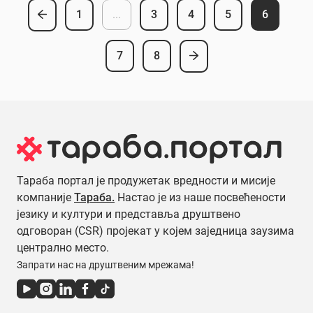
1
...
3
4
5
6
7
8
Тараба портал је продужетак вредности и мисије
компаније
Тараба.
Настао је из наше посвећености
језику и култури и представља друштвено
одговоран (CSR) пројекат у којем заједница заузима
централно место.
Запрати нас на друштвеним мрежама!